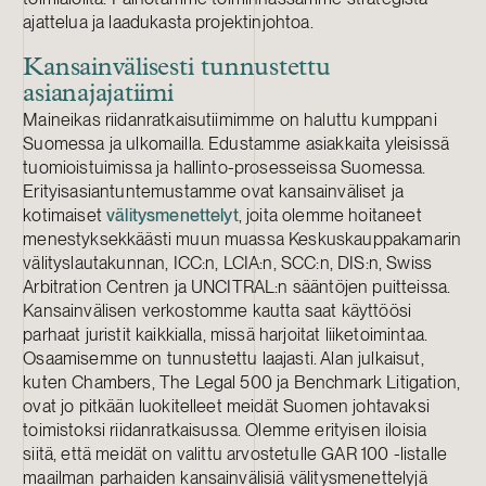
ajattelua ja laadukasta projektinjohtoa.
Kansainvälisesti tunnustettu
asianajajatiimi
Maineikas riidanratkaisutiimimme on haluttu kumppani
Suomessa ja ulkomailla. Edustamme asiakkaita yleisissä
tuomioistuimissa ja hallinto-prosesseissa Suomessa.
Erityisasiantuntemustamme ovat kansainväliset ja
kotimaiset
välitysmenettelyt
, joita olemme hoitaneet
menestyksekkäästi muun muassa Keskuskauppakamarin
välityslautakunnan, ICC:n, LCIA:n, SCC:n, DIS:n, Swiss
Arbitration Centren ja UNCITRAL:n sääntöjen puitteissa.
Kansainvälisen verkostomme kautta saat käyttöösi
parhaat juristit kaikkialla, missä harjoitat liiketoimintaa.
Osaamisemme on tunnustettu laajasti. Alan julkaisut,
kuten Chambers, The Legal 500 ja Benchmark Litigation,
ovat jo pitkään luokitelleet meidät Suomen johtavaksi
toimistoksi riidanratkaisussa. Olemme erityisen iloisia
siitä, että meidät on valittu arvostetulle GAR 100 -listalle
maailman parhaiden kansainvälisiä välitysmenettelyjä