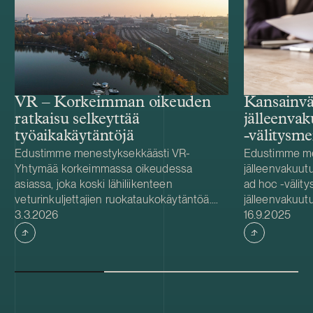
VR – Korkeimman oikeuden
Kansainvä
ratkaisu selkeyttää
jälleenva
työaikakäytäntöjä
-välitysme
Edustimme menestyksekkäästi VR-
Edustimme me
Yhtymää korkeimmassa oikeudessa
jälleenvakuut
asiassa, joka koski lähiliikenteen
ad hoc -välity
veturinkuljettajien ruokataukokäytäntöä.
jälleenvakuut
Julkaistu
Julkaistu
Korkein oikeus antoi 6.2.2026 ratkaisun
3.3.2026
ensivakuutta
16.9.2025
(KKO:2026:12) VR:n hyväksi ja vahvisti, että
riskiportfolio
VR:llä oli oikeus muuttaa lähiliikenteen
Osapuolet oliva
veturinkuljettajien ruokataukokäytäntö
jälleenvakuutu
palkattomaksi vuonna 2021
koronavirusp
työehtosopimuksen mukaisesti. Ratkaisu
markkinahäiriö
tuo selkeyttä työehtosopimusten ja
erittäin monimu