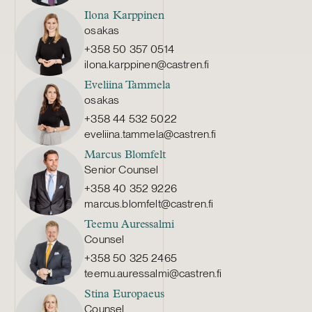
seikoista. Kun molemmat ruokatauon
Ilona Karppinen
järjestämisen vaihtoehdot oli säilytetty
osakas
työehtosopimuksessa, johon oli vuosien
mittaan tehty muita muutoksia, ei näissä
+358 50 357 0514
olosuhteissa voitu katsoa VR:n
ilona.karppinen@castren.fi
tarkoittaneen sitoutua taukokäytäntöön ja
Eveliina Tammela
luopua työn tauottamisen osalta työnjohto-
osakas
oikeudestaan. Merkitystä oli myös sillä, että
+358 44 532 5022
työsopimuksissa oli työajan osalta
eveliina.tammela@castren.fi
nimenomaisesti viitattu vain
työehtosopimukseen. Korkein oikeus
Marcus Blomfelt
Senior Counsel
katsoi, että työntekijöiden palkallinen
ruokatauko ei ollut vakiintunut työsuhteen
+358 40 352 9226
ehdoksi ja että VR sai muuttaa käytäntöä
marcus.blomfelt@castren.fi
työehtosopimukseen perustuen.
Teemu Auressalmi
Työnantajalla oli työnjohto-oikeutensa
Counsel
nojalla oikeus yksipuolisesti muuttaa
+358 50 325 2465
ruokataukokäytäntöä valitsemalla
teemu.auressalmi@castren.fi
sovellettavaksi toinen työehtosopimuksen
mahdollistamista järjestelyistä.
Stina Europaeus
Counsel