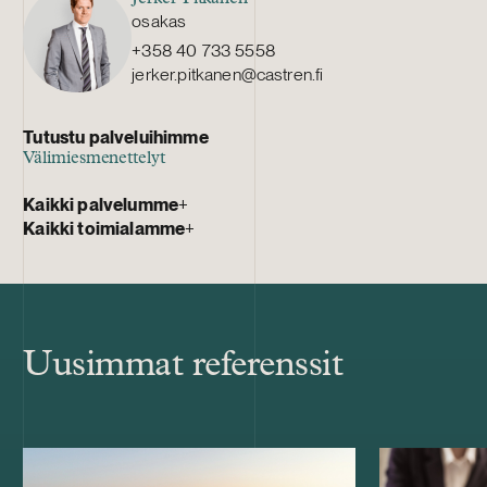
osakas
+358 40 733 5558
jerker.pitkanen@castren.fi
Tutustu palveluihimme
Välimiesmenettelyt
Kaikki palvelumme
+
Kaikki toimialamme
+
Uusimmat referenssit