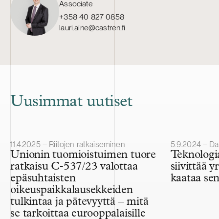
Associate
+358 40 827 0858
lauri.aine@castren.fi
Uusimmat uutiset
Julkaistu
Julkaistu
11.4.2025 – Riitojen ratkaiseminen
5.9.2024 – Dat
Unionin tuomioistuimen tuore
Teknologi
ratkaisu C‑537/23 valottaa
siivittää 
epäsuhtaisten
kaataa se
oikeuspaikkalausekkeiden
tulkintaa ja pätevyyttä – mitä
se tarkoittaa eurooppalaisille