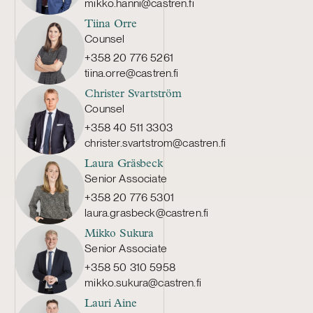
mikko.hanni@castren.fi
Tiina Orre
Counsel
+358 20 776 5261
tiina.orre@castren.fi
Christer Svartström
Counsel
+358 40 511 3303
christer.svartstrom@castren.fi
Laura Gräsbeck
Senior Associate
+358 20 776 5301
laura.grasbeck@castren.fi
Mikko Sukura
Senior Associate
+358 50 310 5958
mikko.sukura@castren.fi
Lauri Aine