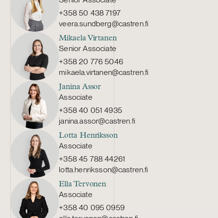
+358 50 438 7197
veera.sundberg@castren.fi
Mikaela Virtanen
Senior Associate
+358 20 776 5046
mikaela.virtanen@castren.fi
Janina Assor
Associate
+358 40 051 4935
janina.assor@castren.fi
Lotta Henriksson
Associate
+358 45 788 44261
lotta.henriksson@castren.fi
Ella Tervonen
Associate
+358 40 095 0959