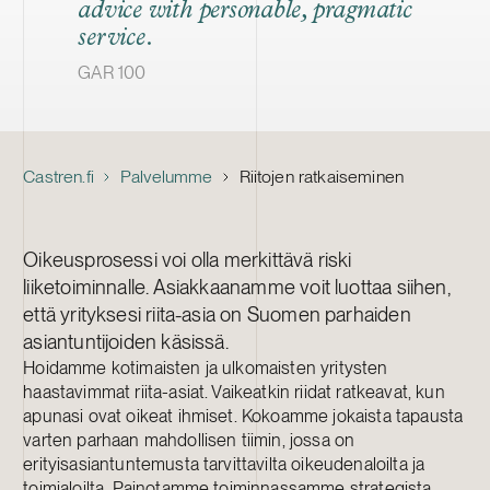
advice with personable, pragmatic
service.
GAR 100
Castren.fi
Palvelumme
Riitojen ratkaiseminen
Oikeusprosessi voi olla merkittävä riski
liiketoiminnalle. Asiakkaanamme voit luottaa siihen,
että yrityksesi riita-asia on Suomen parhaiden
asiantuntijoiden käsissä.
Hoidamme kotimaisten ja ulkomaisten yritysten
haastavimmat riita-asiat. Vaikeatkin riidat ratkeavat, kun
apunasi ovat oikeat ihmiset. Kokoamme jokaista tapausta
varten parhaan mahdollisen tiimin, jossa on
erityisasiantuntemusta tarvittavilta oikeudenaloilta ja
toimialoilta. Painotamme toiminnassamme strategista