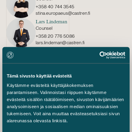
+358 40 744 3545
stina.europaeus@castren.fi
Lars Lindeman
Counsel
+358 20 776 5086
lars.lindeman@castren.fi
Iris Brisson
Senior Associate
+358 44 068 5598
iris.brisson@castren.fi
Tämä sivusto käyttää evästeitä
Touko Hakahuhta
Käytämme evästeitä käyttäjäkokemuksen
Senior Associate
parantamiseen. Valinnoistasi riippuen käytämme
+358 40 749 0511
evästeitä sisällön räätälöimiseen, sivuston kävijämäärien
touko.hakahuhta@castren.fi
analysoimiseen ja sosiaalisen median ominaisuuksien
Alexis Huldén
tukemiseen. Voit aina muuttaa evästeasetuksiasi sivun
Senior Associate
alareunassa olevasta linkistä.
+358 40 661 5222
alexis.hulden@castren.fi