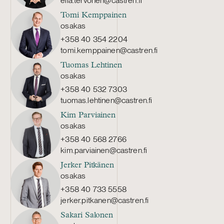
ella.tervonen@castren.fi
Tomi Kemppainen
osakas
+358 40 354 2204
tomi.kemppainen@castren.fi
Tuomas Lehtinen
osakas
+358 40 532 7303
tuomas.lehtinen@castren.fi
Kim Parviainen
osakas
+358 40 568 2766
kim.parviainen@castren.fi
Jerker Pitkänen
osakas
+358 40 733 5558
jerker.pitkanen@castren.fi
Sakari Salonen