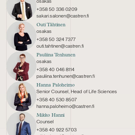
osakas
+358 50 336 0209
sakari.salonen@castren.fi
Outi Tähtinen
osakas
+358 50 324 7377
outi.tahtinen@castren.fi
Pauliina Tenhunen
osakas
+358 40 046 8114
pauliina.tenhunen@castren.fi
Hanna Paloheimo
Senior Counsel, Head of Life Sciences
+358 40 530 8507
hanna.paloheimo@castren.fi
Mikko Hanni
Counsel
+358 40 922 5703