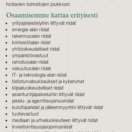
hoitavien toimistojen joukkoon.
Osaamisemme kattaa erityisesti
yritysjärjestelyihin liittyvät riidat
energia-alan riidat
rakennusalan riidat
kiinteistöalan riidat
yhtiöoikeudelliset riidat
ympäristövastuut
rahoitusalan riidat
vakuutusalan riidat
IT- ja teknologia-alan riidat
tietoturvaloukkaukset ja kyberuhat
kilpailuoikeudelliset riidat
asiantuntijapalveluihin liittyvät riidat
jakelu- ja agenttisopimusriidat
kuluttajariidat ja jälleenmyyntiin liittyvät riidat
tuotevastuut
mediaan ja urheiluoikeuteen liittyvät riidat
investointisuojasopimusriidat