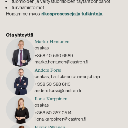
tuomioiden ja välitystuomioiden täytäntöönpanot
turvaamistoimet.
Hoidamme myös
rikosprosesseja ja tutkintoja
.
Ota yhteyttä
Marko Hentunen
osakas
+358 40 590 6689
marko.hentunen@castren.fi
Anders Forss
osakas, hallituksen puheenjohtaja
+358 50 588 6110
anders.forss@castren.fi
Ilona Karppinen
osakas
+358 50 357 0514
ilona.karppinen@castren.fi
Jerker Pitkänen