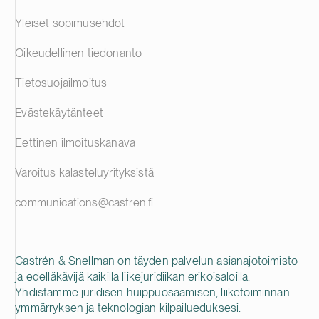
Yleiset sopimusehdot
Oikeudellinen tiedonanto
Tietosuojailmoitus
Evästekäytänteet
Eettinen ilmoituskanava
Varoitus kalasteluyrityksistä
communications@castren.fi
Castrén & Snellman on täyden palvelun asianajotoimisto
ja edelläkävijä kaikilla liikejuridiikan erikoisaloilla.
Yhdistämme juridisen huippuosaamisen, liiketoiminnan
ymmärryksen ja teknologian kilpailueduksesi.