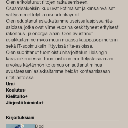
Olen erikoistunut riitojen ratkaisemiseen.
Osaamisalueisiini kuuluvat kotimaiset ja kansainväliset
välitysmenettelyt ja oikeudenkäynnit.
Olen edustanut asiakkaitamme useissa laajoissa riita-
asioissa, jotka ovat viime vuosina keskittyneet erityisesti
rakennus- ja energia-alaan. Olen avustanut
asiakkaitamme myös muun muassa kauppasopimuksiin
sekä IT-sopimuksiin liittyvissä riita-asioissa.
Olen suorittanut tuomioistuinharjoittelun Helsingin
käräjäoikeudessa. Tuomioistuinmenettelystä saamani
arvokas käytännön kokemus on auttanut minua
avustaessani asiakkaitamme heidän kohtaamissaan
riitatilanteissa.
Ura
+
Koulutus
+
Kielitaito
+
Järjestötoiminta
+
Kirjoituksiani
Blogi