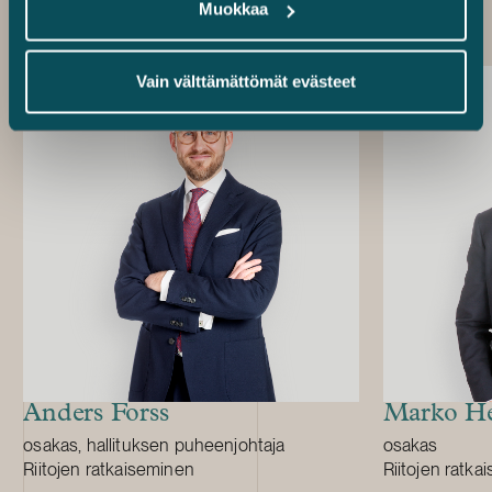
Muokkaa
kustannusten nousun vuoksi. Riidan
vaikutuksest
kokonaisarvo ylitti 15 miljoonaa euroa.
mukaiseen ur
Vain välttämättömät evästeet
Anders Forss
Marko H
Position:
Position:
osakas, hallituksen puheenjohtaja
osakas
Primary service
Primary servi
Riitojen ratkaiseminen
Riitojen ratka