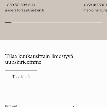
+358 50 588 6110
+358 40 590
anders.forss@castren.fi
marko.hentune
Tilaa kuukausittain ilmestyvä
uutiskirjeemme
Tilaa tästä
Ihmiset