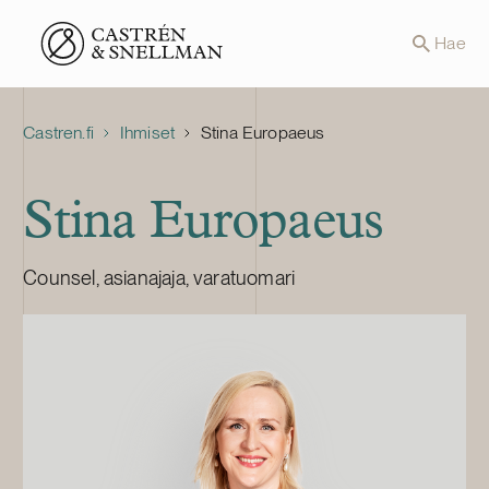
Front page
Hae
Castren.fi
Ihmiset
Stina Europaeus
Stina Europaeus
Counsel, asianajaja, varatuomari