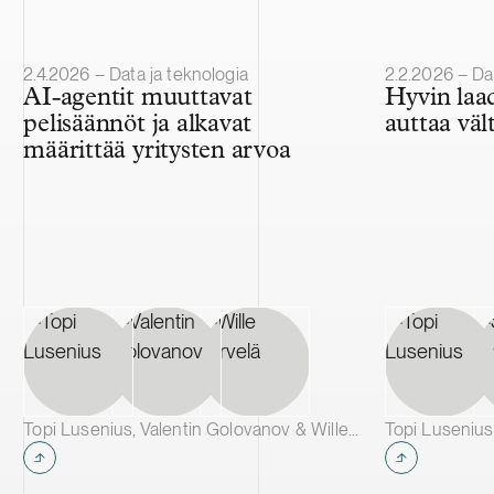
Julkaistu
Julkaistu
2.4.2026 – Data ja teknologia
2.2.2026 – Dat
AI-agentit muuttavat
Hyvin laa
pelisäännöt ja alkavat
auttaa vält
määrittää yritysten arvoa
Topi Lusenius, Valentin Golovanov & Wille Järvelä
Topi Lusenius