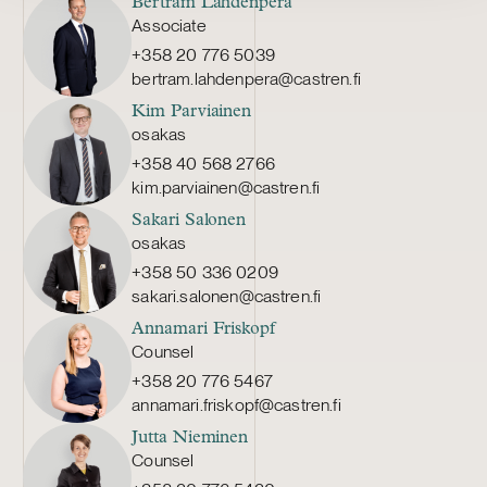
Bertram Lahdenperä
Associate
+358 20 776 5039
bertram.lahdenpera@castren.fi
Kim Parviainen
osakas
+358 40 568 2766
kim.parviainen@castren.fi
Sakari Salonen
osakas
+358 50 336 0209
sakari.salonen@castren.fi
Annamari Friskopf
Counsel
+358 20 776 5467
annamari.friskopf@castren.fi
Jutta Nieminen
Counsel