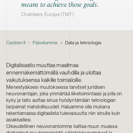
means to achieve those goals.
Chambers Europe (TMT)
Castren.fi
Palvelumme
Data ja teknologia
Digitalisaatio muuttaa maailmaa
ennennäkemättömällä vauhdilla ja ulottaa
vaikutuksensa kaikille toimialoille.
M
enestyäksesi muutoksessa tarvitset juridisen
neuvonantajan, joka ymmärtää liiketoimintaasi ja jolla on
kyky ja taito auttaa sinua hyödyntämään teknologian
tarjoamat mahdollisuudet. Haluamme olla mukana
rakentamassa digitaalista tulevaisuutta niin sinulle kuin
asiakkaillesi.
Oikeudellinen neuvonantomme kattaa muun muassa
digitaaliset muutosprojektit, sääntelykysymykset ja