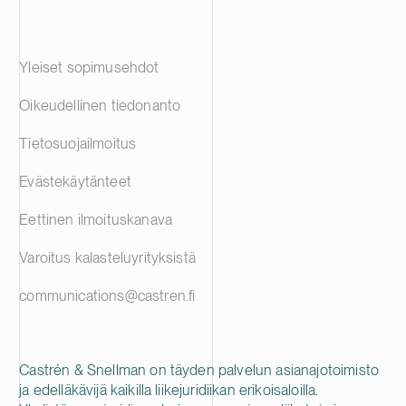
Yleiset sopimusehdot
Oikeudellinen tiedonanto
Tietosuojailmoitus
Evästekäytänteet
Eettinen ilmoituskanava
Varoitus kalasteluyrityksistä
communications@castren.fi
Castrén & Snellman on täyden palvelun asianajotoimisto
ja edelläkävijä kaikilla liikejuridiikan erikoisaloilla.