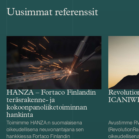
Uusimmat referenssit
HANZA – Fortaco Finlandin
Revolutio
teräsrakenne- ja
ICANIWIL
kokoonpanoliiketoiminnan
hankinta
Toimimme HANZA:n suomalaisena
Avustimme RV
oikeudellisena neuvonantajana sen
(RevolutionRa
hankkiessa Fortaco Finlandin
oikeudellisen