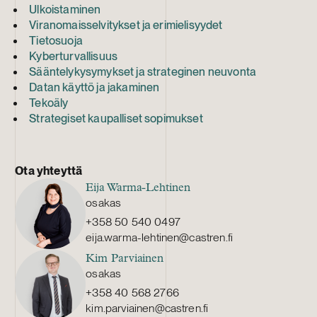
Ulkoistaminen
Viranomaisselvitykset ja erimielisyydet
Tietosuoja
Kyberturvallisuus
Sääntelykysymykset ja strateginen neuvonta
Datan käyttö ja jakaminen
Tekoäly
Strategiset kaupalliset sopimukset
Ota yhteyttä
Eija Warma-Lehtinen
osakas
+358 50 540 0497
eija.warma-lehtinen@castren.fi
Kim Parviainen
osakas
+358 40 568 2766
kim.parviainen@castren.fi