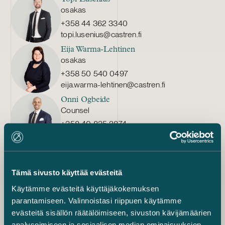
ruotsalaisen asianajotoimisto Lindahlin
osakas
kanssa.
+358 44 362 3340
topi.lusenius@castren.fi
Eija Warma-Lehtinen
osakas
+358 50 540 0497
eija.warma-lehtinen@castren.fi
Onni Ogbeide
Counsel
+358 40 835 2874
onni.ogbeide@castren.fi
Asta Salo
Counsel
Tämä sivusto käyttää evästeitä
+358 44 553 6868
asta.salo@castren.fi
Käytämme evästeitä käyttäjäkokemuksen
parantamiseen. Valinnoistasi riippuen käytämme
Joel Aaltonen
Senior Associate
evästeitä sisällön räätälöimiseen, sivuston kävijämäärien
+358 40 536 8795
analysoimiseen ja sosiaalisen median ominaisuuksien