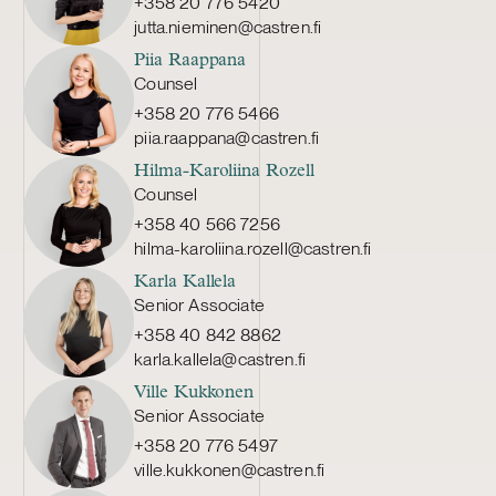
+358 20 776 5420
jutta.nieminen@castren.fi
Piia Raappana
Counsel
+358 20 776 5466
piia.raappana@castren.fi
Hilma-Karoliina Rozell
Counsel
+358 40 566 7256
hilma-karoliina.rozell@castren.fi
Karla Kallela
Senior Associate
+358 40 842 8862
karla.kallela@castren.fi
Ville Kukkonen
Senior Associate
+358 20 776 5497
ville.kukkonen@castren.fi