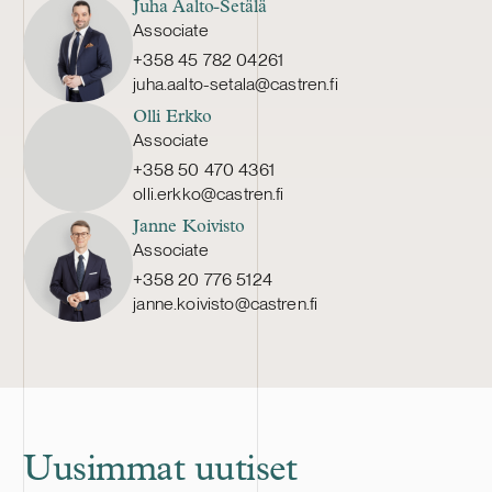
Juha Aalto-Setälä
Associate
+358 45 782 04261
juha.aalto-setala@castren.fi
Olli Erkko
Associate
+358 50 470 4361
olli.erkko@castren.fi
Janne Koivisto
Associate
+358 20 776 5124
janne.koivisto@castren.fi
Uusimmat uutiset