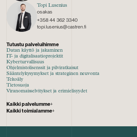
Topi Lusenius
osakas
+358 44 362 3340
topi.lusenius@castren.fi
Tutustu palveluihimme
Datan käyttö ja jakaminen
IT- ja digitalisaatioprojektit
Kyberturvallisuus
Ohjelmistolisenssit ja pilviratkaisut
Sääntelykysymykset ja strateginen neuvonta
Tekoäly
Tietosuoja
Viranomaisselvitykset ja erimielisyydet
Kaikki palvelumme
+
Kaikki toimialamme
+