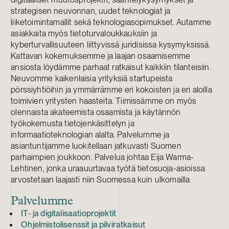
strategisen neuvonnan, uudet teknologiat ja
liiketoimintamallit sekä teknologiasopimukset. Autamme
asiakkaita myös tietoturvaloukkauksiin ja
kyberturvallisuuteen liittyvissä juridisissa kysymyksissä.
Kattavan kokemuksemme ja laajan osaamisemme
ansiosta löydämme parhaat ratkaisut kaikkiin tilanteisiin.
Neuvomme kaikenlaisia yrityksiä startupeista
pörssiyhtiöihin ja ymmärrämme eri kokoisten ja eri aloilla
toimivien yritysten haasteita. Tiimissämme on myös
olennaista akateemista osaamista ja käytännön
työkokemusta tietojenkäsittelyn ja
informaatioteknologian alalta. Palvelumme ja
asiantuntijamme luokitellaan jatkuvasti Suomen
parhaimpien joukkoon. Palvelua johtaa Eija Warma-
Lehtinen, jonka uraauurtavaa työtä tietosuoja-asioissa
arvostetaan laajasti niin Suomessa kuin ulkomailla.
Palvelumme
IT- ja digitalisaatioprojektit
Ohjelmistolisenssit ja pilviratkaisut