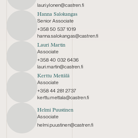
lauri.ylonen@castren.fi
Hanna Salokangas
Senior Associate
+358 50 537 1019
hanna.salokangas@castren.fi
Lauri Martin
Associate
+358 40 032 6436
lauri.martin@castren.fi
Kerttu Mettälä
Associate
+358 44 281 2737
kerttu.mettala@castren.fi
Helmi Puustinen
Associate
helmi.puustinen@castren.fi