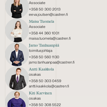
Associate
+358 50 300 2013
eeva.joutsen@castren.fi
Maisa Tuomela
Associate
+358 44 360 1001
maisa.tuomela@castren.fi
Jarno Tanhuanpää
toimitusjohtaja
+358 50 560 1130
jarno.tanhuanpaa@castren.fi
Antti Kaakkola
osakas
+358 50 303 0459
antti.kaakkola@castren.fi
Kiti Karvinen
osakas
+358 50 308 5522