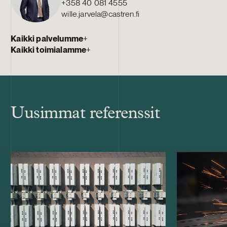
+358 40 081 4555
wille.jarvela@castren.fi
Kaikki palvelumme
+
Kaikki toimialamme
+
Uusimmat referenssit