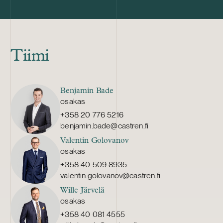
vahvistaa Delta Capacityn kasvavaa
vuonna 2008 p
pohjoismaista portfoliota.
konepajateolli
sopimusvalmist
on listattu Na
HANZA:lla on n
Tiimi
sen vuosittain
miljardia Ruo
HANZA:a tässä
Benjamin Bade
ruotsalaisen a
osakas
kanssa.
+358 20 776 5216
benjamin.bade@castren.fi
Valentin Golovanov
osakas
+358 40 509 8935
valentin.golovanov@castren.fi
Wille Järvelä
osakas
+358 40 081 4555