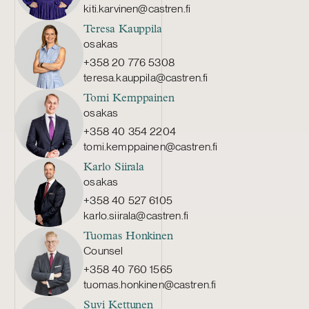
kiti.karvinen@castren.fi
Teresa Kauppila
osakas
+358 20 776 5308
teresa.kauppila@castren.fi
Tomi Kemppainen
osakas
+358 40 354 2204
tomi.kemppainen@castren.fi
Karlo Siirala
osakas
+358 40 527 6105
karlo.siirala@castren.fi
Tuomas Honkinen
Counsel
+358 40 760 1565
tuomas.honkinen@castren.fi
Suvi Kettunen