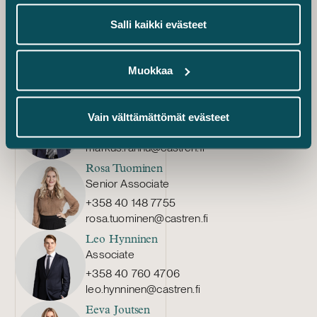
aleksi.kujanpaa@castren.fi
Salli kaikki evästeet
Maiju Mäkinen
Senior Associate
+358 40 410 4885
Muokkaa
maiju.makinen@castren.fi
Markus Rahnu
Senior Associate
Vain välttämättömät evästeet
+358 41 442 3108
markus.rahnu@castren.fi
Rosa Tuominen
Senior Associate
+358 40 148 7755
rosa.tuominen@castren.fi
Leo Hynninen
Associate
+358 40 760 4706
leo.hynninen@castren.fi
Eeva Joutsen