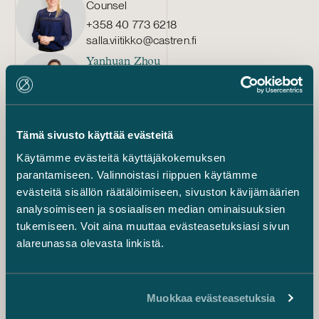
Counsel
+358 40 773 6218
salla.viitikko@castren.fi
Yanhuan Zhou
Counsel
+358 40 719 8216
yanhuan.zhou@castren.fi
Anna-Maria Huldén
Tämä sivusto käyttää evästeitä
Senior Associate
Käytämme evästeitä käyttäjäkokemuksen
+358 50 356 4524
parantamiseen. Valinnoistasi riippuen käytämme
anna-maria.hulden@castren.fi
evästeitä sisällön räätälöimiseen, sivuston kävijämäärien
Aino Järnroos
analysoimiseen ja sosiaalisen median ominaisuuksien
Senior Associate
tukemiseen. Voit aina muuttaa evästeasetuksiasi sivun
+358 40 843 0060
alareunassa olevasta linkistä.
aino.jarnroos@castren.fi
Aleksi Kujanpää
Senior Associate
Muokkaa evästeasetuksia
+358 20 776 5315