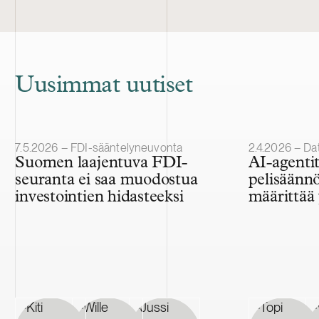
Uusimmat uutiset
Julkaistu
Julkaistu
7.5.2026 – FDI-sääntelyneuvonta
2.4.2026 – Dat
Suomen laajentuva FDI-
AI-agenti
seuranta ei saa muodostua
pelisäännö
investointien hidasteeksi
määrittää 