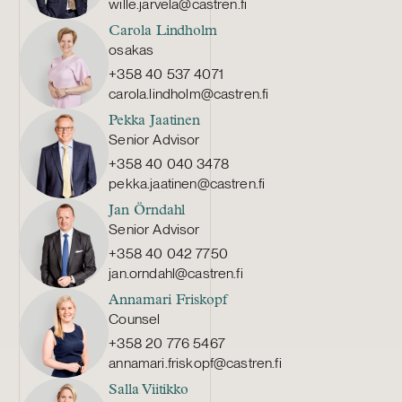
wille.jarvela@castren.fi
Carola Lindholm
osakas
+358 40 537 4071
carola.lindholm@castren.fi
Pekka Jaatinen
Senior Advisor
+358 40 040 3478
pekka.jaatinen@castren.fi
Jan Örndahl
Senior Advisor
+358 40 042 7750
jan.orndahl@castren.fi
Annamari Friskopf
Counsel
+358 20 776 5467
annamari.friskopf@castren.fi
Salla Viitikko