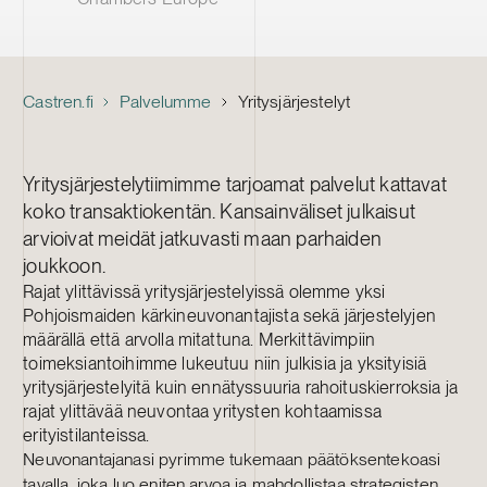
Castren.fi
Palvelumme
Yritysjärjestelyt
Yritysjärjestelytiimimme tarjoamat palvelut kattavat
koko transaktiokentän. Kansainväliset julkaisut
arvioivat meidät jatkuvasti maan parhaiden
joukkoon.
Rajat ylittävissä yritysjärjestelyissä olemme yksi
Pohjoismaiden kärkineuvonantajista sekä järjestelyjen
määrällä että arvolla mitattuna. Merkittävimpiin
toimeksiantoihimme lukeutuu niin julkisia ja yksityisiä
yritysjärjestelyitä kuin ennätyssuuria rahoituskierroksia ja
rajat ylittävää neuvontaa yritysten kohtaamissa
erityistilanteissa.
Neuvonantajanasi pyrimme tukemaan päätöksentekoasi
tavalla, joka luo eniten arvoa ja mahdollistaa strategisten