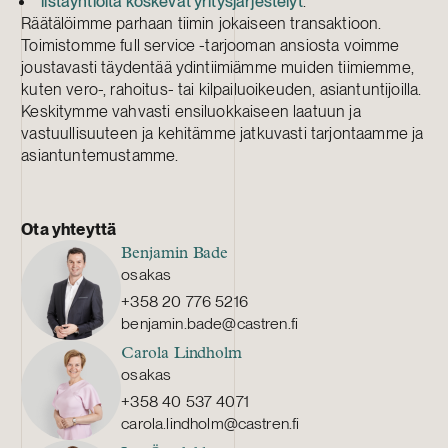
listayhtiöitä koskevat yritysjärjestelyt
.
Räätälöimme parhaan tiimin jokaiseen transaktioon.
Toimistomme full service -tarjooman ansiosta voimme
joustavasti täydentää ydintiimiämme muiden tiimiemme,
kuten vero-, rahoitus- tai kilpailuoikeuden, asiantuntijoilla.
Keskitymme vahvasti ensiluokkaiseen laatuun ja
vastuullisuuteen ja kehitämme jatkuvasti tarjontaamme ja
asiantuntemustamme.
Ota yhteyttä
Benjamin Bade
osakas
+358 20 776 5216
benjamin.bade@castren.fi
Carola Lindholm
osakas
+358 40 537 4071
carola.lindholm@castren.fi