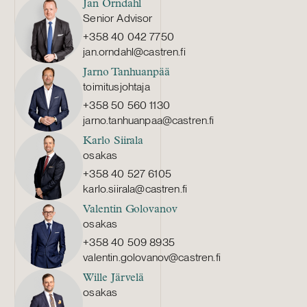
Jan Örndahl
Senior Advisor
+358 40 042 7750
jan.orndahl@castren.fi
Jarno Tanhuanpää
toimitusjohtaja
+358 50 560 1130
jarno.tanhuanpaa@castren.fi
Karlo Siirala
osakas
+358 40 527 6105
karlo.siirala@castren.fi
Valentin Golovanov
osakas
+358 40 509 8935
valentin.golovanov@castren.fi
Wille Järvelä
osakas