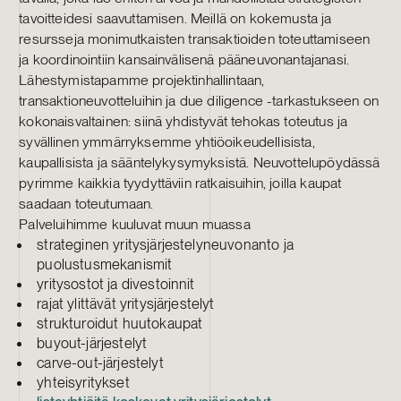
tavoitteidesi saavuttamisen. Meillä on kokemusta ja
resursseja monimutkaisten transaktioiden toteuttamiseen
ja koordinointiin kansainvälisenä pääneuvonantajanasi.
Lähestymistapamme projektinhallintaan,
transaktioneuvotteluihin ja due diligence -tarkastukseen on
kokonaisvaltainen: siinä yhdistyvät tehokas toteutus ja
syvällinen ymmärryksemme yhtiöoikeudellisista,
kaupallisista ja sääntelykysymyksistä. Neuvottelupöydässä
pyrimme kaikkia tyydyttäviin ratkaisuihin, joilla kaupat
saadaan toteutumaan.
Palveluihimme kuuluvat muun muassa
strateginen yritysjärjestelyneuvonanto ja
puolustusmekanismit
yritysostot ja divestoinnit
rajat ylittävät yritysjärjestelyt
strukturoidut huutokaupat
buyout-järjestelyt
carve-out-järjestelyt
yhteisyritykset