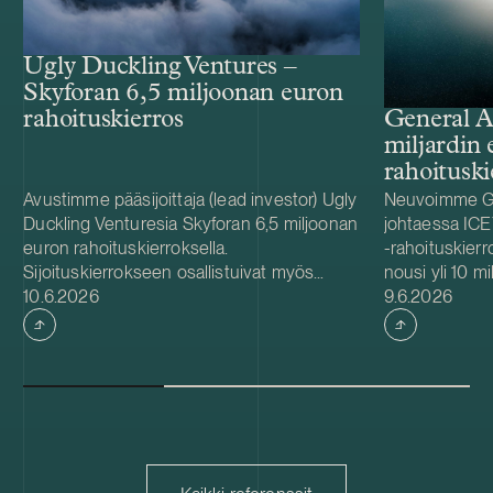
Ugly Duckling Ventures –
Skyforan 6,5 miljoonan euron
rahoituskierros
General A
miljardin 
rahoituski
Avustimme pääsijoittaja (lead investor) Ugly
Neuvoimme Gen
Duckling Venturesia Skyforan 6,5 miljoonan
johtaessa ICE
euron rahoituskierroksella.
-rahoituskierr
Sijoituskierrokseen osallistuivat myös
nousi yli 10 m
Julkaistu
Julkaistu
Eviny Ventures, LUMO Labs ja EIC Fund
10.6.2026
rahoituskierr
9.6.2026
sekä rahoittajana Business Finland. Sijoitus
(520 miljoonaa
tukee Skyforan säätiedusteluratkaisujen
kasvupääomaa.
kaupallista skaalaamista, kumppanuuksien
General Atlanti
laajentamista teleoperaattoreiden,
kierroksella ol
ennustepalveluiden ja meteorologisten
Ilmarinen, Lif
toimijoiden kanssa sekä tiimin kasvua.
Investment Aut
Skyfora on suomalainen yhtiö, joka kehittää
Kierroksen kok
korkean resoluution
yhdessä osake