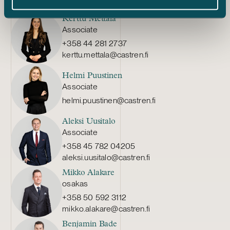
lauri.martin@castren.fi
Kerttu Mettälä
Associate
+358 44 281 2737
kerttu.mettala@castren.fi
Helmi Puustinen
Associate
helmi.puustinen@castren.fi
Aleksi Uusitalo
Associate
+358 45 782 04205
aleksi.uusitalo@castren.fi
Mikko Alakare
osakas
+358 50 592 3112
mikko.alakare@castren.fi
Benjamin Bade