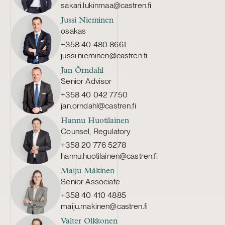
sakari.lukinmaa@castren.fi
Jussi Nieminen
osakas
+358 40 480 8661
jussi.nieminen@castren.fi
Jan Örndahl
Senior Advisor
+358 40 042 7750
jan.orndahl@castren.fi
Hannu Huotilainen
Counsel, Regulatory
+358 20 776 5278
hannu.huotilainen@castren.fi
Maiju Mäkinen
Senior Associate
+358 40 410 4885
maiju.makinen@castren.fi
Valter Olkkonen