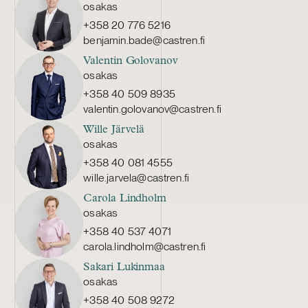
osakas
+358 20 776 5216
benjamin.bade@castren.fi
Valentin Golovanov
osakas
+358 40 509 8935
valentin.golovanov@castren.fi
Wille Järvelä
osakas
+358 40 081 4555
wille.jarvela@castren.fi
Carola Lindholm
osakas
+358 40 537 4071
carola.lindholm@castren.fi
Sakari Lukinmaa
osakas
+358 40 508 9272