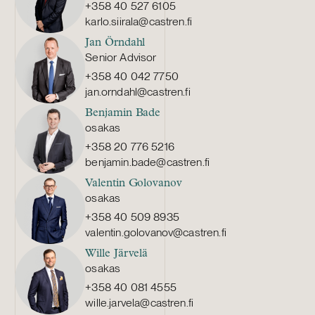
+358 40 527 6105
karlo.siirala@castren.fi
Jan Örndahl
Senior Advisor
+358 40 042 7750
jan.orndahl@castren.fi
Benjamin Bade
osakas
+358 20 776 5216
benjamin.bade@castren.fi
Valentin Golovanov
osakas
+358 40 509 8935
valentin.golovanov@castren.fi
Wille Järvelä
osakas
+358 40 081 4555
wille.jarvela@castren.fi