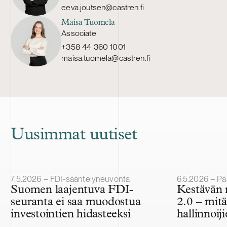
eeva.joutsen@castren.fi
Maisa Tuomela
Associate
+358 44 360 1001
maisa.tuomela@castren.fi
Uusimmat uutiset
Julkaistu
Julkaistu
7.5.2026 – FDI-sääntelyneuvonta
6.5.2026 – Pä
Suomen laajentuva FDI-
Kestävän
seuranta ei saa muodostua
2.0 – mitä
investointien hidasteeksi
hallinnoiji