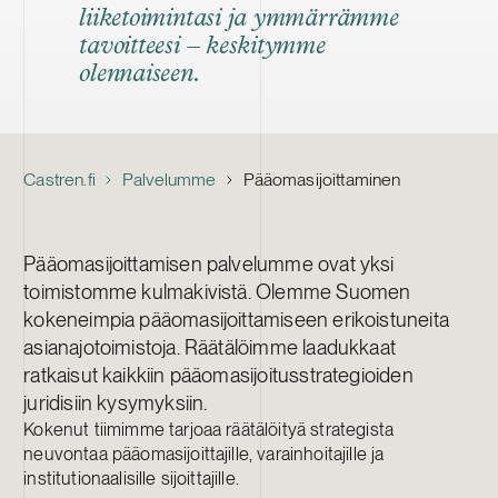
liiketoimintasi ja ymmärrämme
tavoitteesi – keskitymme
olennaiseen.
Castren.fi
Palvelumme
Pääomasijoittaminen
Pääomasijoittamisen palvelumme ovat yksi
toimistomme kulmakivistä. Olemme Suomen
kokeneimpia pääomasijoittamiseen erikoistuneita
asianajotoimistoja. Räätälöimme laadukkaat
ratkaisut kaikkiin pääomasijoitusstrategioiden
juridisiin kysymyksiin.
Kokenut tiimimme tarjoaa räätälöityä strategista
neuvontaa pääomasijoittajille, varainhoitajille ja
institutionaalisille sijoittajill
e.