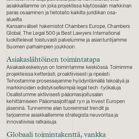
asiakkaillamme on joka projektissa käytössään markkinan
paras osaaminen ja tietotaito kaikilta juridiikan osa-
alueilta.
Kansainväliset hakemistot Chambers Europe, Chambers
Global, The Legal 500 ja Best Lawyers International
luokittelevat toistuvasti palvelumme ja asiantuntijamme
Suomen parhaimpien joukkoon.
Asiakaslähtöinen toimintatapa
Asiakaskeskeisyys on toimintamme keskiössä. Toimimme
projekteissa ketterästi, proaktiivisesti ja ripeästi.
Tehostamme prosessejamme hyödyntämällä tekoälyä ja
markkinoiden edistyksellisimpiä legal tech -työkaluja.
Osallistumme aktiivisesti pääomasijoitusalan
kehittämiseen Pääomasijoittajat ry:n ja Invest Europen
jäseninä. Tunnemme alan tuoreimmat trendit ja
tarjoamme asiakkaillemme strategista neuvontaa ja
innovatiivisia ratkaisuja.
Globaali toimintakenttä, vankka