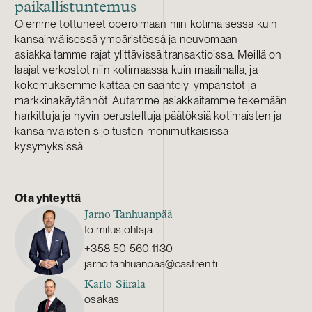
paikallistuntemus
Olemme tottuneet operoimaan niin kotimaisessa kuin
kansainvälisessä ympäristössä ja neuvomaan
asiakkaitamme rajat ylittävissä transaktioissa. Meillä on
laajat verkostot niin kotimaassa kuin maailmalla, ja
kokemuksemme kattaa eri sääntely-ympäristöt ja
markkinakäytännöt. Autamme asiakkaitamme tekemään
harkittuja ja hyvin perusteltuja päätöksiä kotimaisten ja
kansainvälisten sijoitusten monimutkaisissa
kysymyksissä.
Ota yhteyttä
Jarno Tanhuanpää
toimitusjohtaja
+358 50 560 1130
jarno.tanhuanpaa@castren.fi
Karlo Siirala
osakas