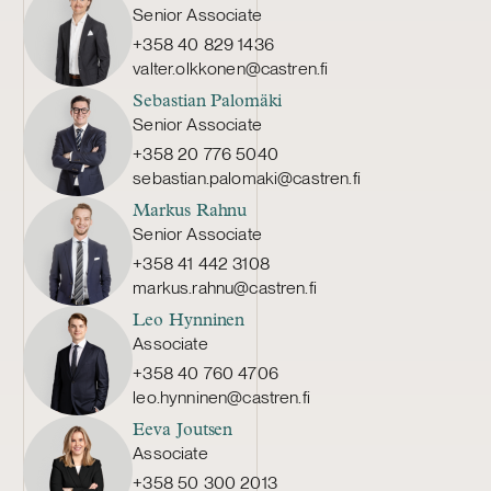
Senior Associate
+358 40 829 1436
valter.olkkonen@castren.fi
Sebastian Palomäki
Senior Associate
+358 20 776 5040
sebastian.palomaki@castren.fi
Markus Rahnu
Senior Associate
+358 41 442 3108
markus.rahnu@castren.fi
Leo Hynninen
Associate
+358 40 760 4706
leo.hynninen@castren.fi
Eeva Joutsen
Associate
+358 50 300 2013