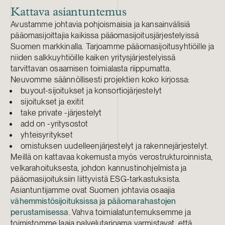
Kattava asiantuntemus
Avustamme johtavia pohjoismaisia ja kansainvälisiä
pääomasijoittajia kaikissa pääomasijoitusjärjestelyissä
Suomen markkinalla. Tarjoamme pääomasijoitusyhtiöille ja
niiden salkkuyhtiöille kaiken yritysjärjestelyissä
tarvittavan osaamisen toimialasta riippumatta.
Neuvomme säännöllisesti projektien koko kirjossa:
buyout-sijoitukset ja konsortiojärjestelyt
sijoitukset ja exitit
take private -järjestelyt
add on -yritysostot
yhteisyritykset
omistuksen uudelleenjärjestelyt ja rakennejärjestelyt.
Meillä on kattavaa kokemusta myös verostrukturoinnista,
velkarahoituksesta, johdon kannustinohjelmista ja
pääomasijoituksiin liittyvistä ESG-tarkastuksist
a.
Asiantuntijamme ovat Suomen johtavia osaajia
vähemmistösijoituksissa
ja
pääomarahastojen
perustamisessa
. Vahva toimialatuntemuksemme ja
toimistomme laaja palvelutarjoama varmistavat, että