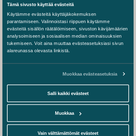
Counsel
Weiss, Rifkin
Tämä sivusto käyttää evästeitä
+358 50 380 0579
kanssa.
Käytämme evästeitä käyttäjäkokemuksen
freja.harima@castren.fi
parantamiseen. Valinnoistasi riippuen käytämme
Tuomas Honkinen
evästeitä sisällön räätälöimiseen, sivuston kävijämäärien
Counsel
analysoimiseen ja sosiaalisen median ominaisuuksien
+358 40 760 1565
tukemiseen. Voit aina muuttaa evästeasetuksiasi sivun
tuomas.honkinen@castren.fi
alareunassa olevasta linkistä.
Jussi Mäkikangas
Senior Associate
+358 45 128 4070
Muokkaa evästeasetuksia
jussi.makikangas@castren.fi
Anton Helanterä
Associate
Salli kaikki evästeet
+358 45 788 18000
anton.helantera@castren.fi
Muokkaa
Lauri Martin
Associate
+358 40 032 6436
Vain välttämättömät evästeet