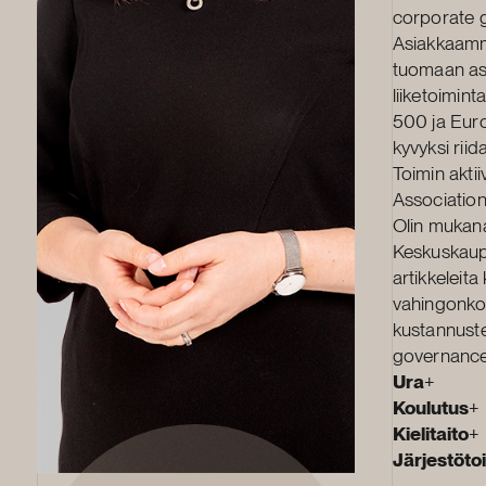
corporate g
Asiakkaamme
tuomaan asi
liiketoimint
500 ja Eur
kyvyksi riid
Toimin akti
Association
Olin mukana
Keskuskaupp
artikkeleita
vahingonkor
kustannuste
governance
Ura
+
Koulutus
+
Kielitaito
+
Järjestöto