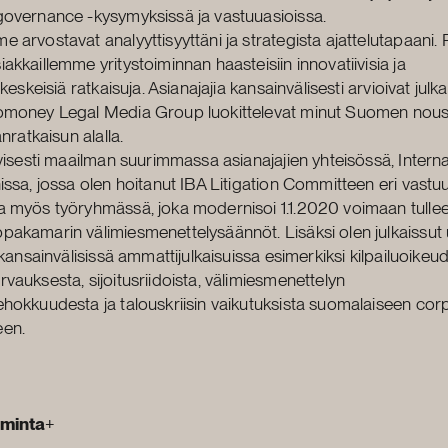
overnance -kysymyksissä ja vastuuasioissa.
 arvostavat analyyttisyyttäni ja strategista ajattelutapaani. 
akkaillemme yritystoiminnan haasteisiin innovatiivisia ja
akeskeisiä ratkaisuja. Asianajajia kansainvälisesti arvioivat julk
omoney Legal Media Group luokittelevat minut Suomen nous
anratkaisun alalla.
ivisesti maailman suurimmassa asianajajien yhteisössä, Intern
issa, jossa olen hoitanut IBA Litigation Committeen eri vastuu
 myös työryhmässä, joka modernisoi 1.1.2020 voimaan tullee
akamarin välimiesmenettelysäännöt. Lisäksi olen julkaissut 
 kansainvälisissä ammattijulkaisuissa esimerkiksi kilpailuoikeud
vauksesta, sijoitusriidoista, välimiesmenettelyn
hokkuudesta ja talouskriisin vaikutuksista suomalaiseen cor
en.
iminta
+