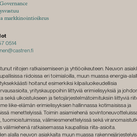
 Governance
ysvastuu
ja markkinointioikeus
dot
57 0514
inen@castren.fi
stunut riitojen ratkaisemiseen ja yhtiöoikeuteen. Neuvon asi
upallisissa riidoissa eri toimialoilla, muun muassa energia-alall
yksekkäästi hoitanut esimerkiksi kilpailuoikeudellisia
ausasioita, yrityskauppoihin liittyviä erimielisyyksiä ja johdo
a sekä ulkoistukseen ja tietojärjestelmätoimituksiin liittyviä rii
me liike-elämän erimielisyyksien hallinnassa kotimaisissa ja
sissä menettelyissä. Toimin asiamiehenä sovintoneuvotteluissa
a, tuomioistuimissa, välimiesmenettelyissä sekä viranomaistut
 välimiehenä ratkaisemassa kaupallisia riita-asioita.
en alalla neuvon asiakkaita muun muassa rakennejärjestelyis