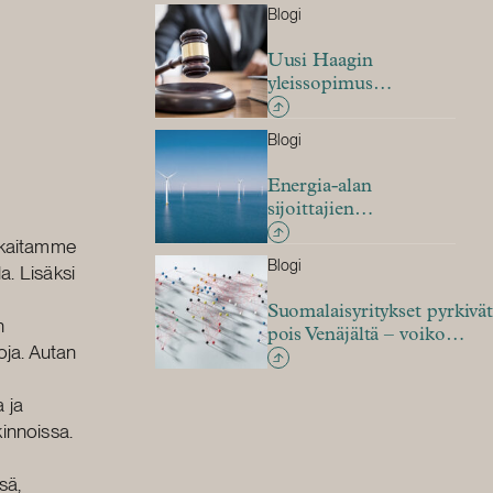
Blogi
Uusi Haagin
yleissopimus
ulkomaisten
tuomioiden
Blogi
tunnustamisesta ja
täytäntöönpanosta
Energia-alan
astui voimaan
sijoittajien
investointisuoja
akkaitamme
muutospaineessa
Blogi
a. Lisäksi
Suomalaisyritykset pyrkivä
n
pois Venäjältä – voiko
toja. Autan
investointisuojasopimuksis
olla apua?
 ja
kinnoissa.
sä,