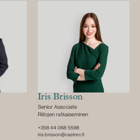
a CAM-
ee
htaville
a Eurooppaa.
Iris Brisson
Position:
Senior Associate
Primary service
Riitojen ratkaiseminen
+358 44 068 5598
iris.brisson@castren.fi