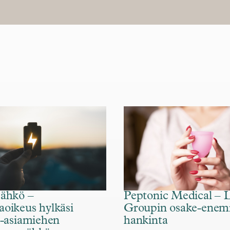
Sähkö –
Peptonic Medical – 
oikeus hylkäsi
Groupin osake-enem
a-asiamiehen
hankinta