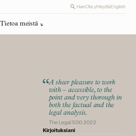
Hae
Ota yhteyttä
English
Tietoa meistä
A sheer pleasure to work
with – accessible, to the
point and very thorough in
both the factual and the
legal analysis.
The Legal 500 2022
Kirjoituksiani