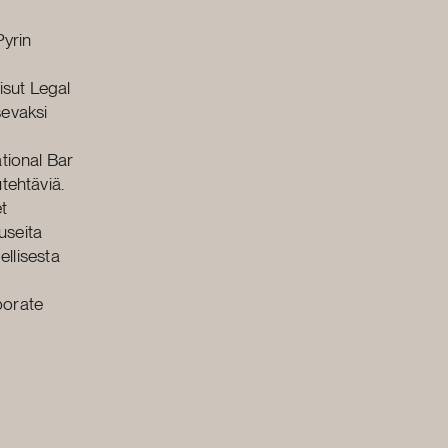
Pyrin
aisut Legal
evaksi
ational Bar
tehtäviä.
t
useita
ellisesta
porate