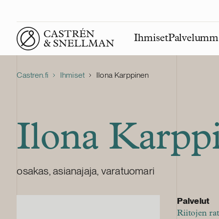
Ihmiset
Palvelumm
Front page
Castren.fi
Ihmiset
Ilona Karppinen
Ilona Karpp
osakas, asianajaja, varatuomari
Palvelut
Riitojen ra