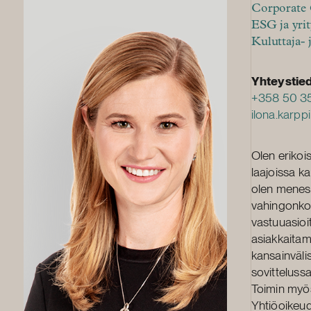
Corporate
ESG ja yrit
Kuluttaja- 
Yhteystie
+358 50 3
ilona.karpp
Olen erikoi
laajoissa ka
olen menest
vahingonkorv
vastuuasioit
asiakkaitam
kansainväli
sovitteluss
Toimin myös
Yhtiöoikeud