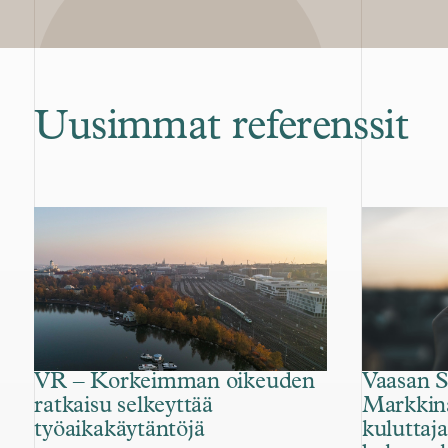
Uusimmat referenssit
VR – Korkeimman oikeuden
Vaasan 
ratkaisu selkeyttää
Markkina
työaikakäytäntöjä
kuluttaj