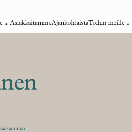
e
Asiakkaitamme
Ajankohtaista
Töihin meille
inen
tkaiseminen