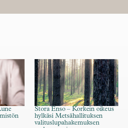
Lune
Stora Enso – Korkein oikeus
mistön
hylkäsi Metsähallituksen
valituslupahakemuksen