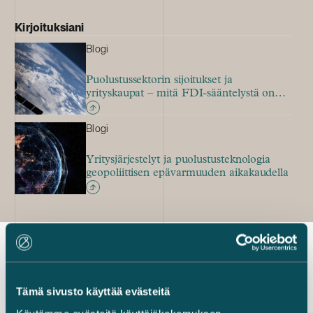
Kirjoituksiani
Blogi
Puolustussektorin sijoitukset ja
yrityskaupat – mitä FDI-sääntelystä on
syytä tietää?
Blogi
Yritysjärjestelyt ja puolustusteknologia
geopoliittisen epävarmuuden aikakaudella
Uusimmat referenssit
Tämä sivusto käyttää evästeitä