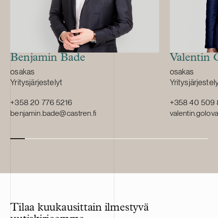
vikojen ennak
lyhentämisen k
jakelu- ja siirt
Benjamin Bade
Valentin
Position:
Position:
osakas
osakas
Primary service
Primary servi
Yritysjärjestelyt
Yritysjärjestel
+358 20 776 5216
+358 40 509
benjamin.bade@castren.fi
valentin.golov
Tilaa kuukausittain ilmestyvä