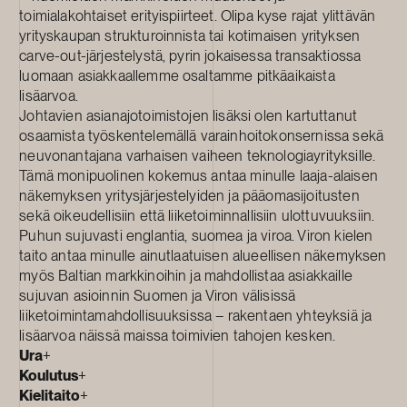
toimialakohtaiset erityispiirteet. Olipa kyse rajat ylittävän
yrityskaupan strukturoinnista tai kotimaisen yrityksen
carve-out-järjestelystä, pyrin jokaisessa transaktiossa
luomaan asiakkaallemme osaltamme pitkäaikaista
lisäarvoa.
Johtavien asianajotoimistojen lisäksi olen kartuttanut
osaamista työskentelemällä varainhoitokonsernissa sekä
neuvonantajana varhaisen vaiheen teknologiayrityksille.
Tämä monipuolinen kokemus antaa minulle laaja-alaisen
näkemyksen yritysjärjestelyiden ja pääomasijoitusten
sekä oikeudellisiin että liiketoiminnallisiin ulottuvuuksiin.
Puhun sujuvasti englantia, suomea ja viroa. Viron kielen
taito antaa minulle ainutlaatuisen alueellisen näkemyksen
myös Baltian markkinoihin ja mahdollistaa asiakkaille
sujuvan asioinnin Suomen ja Viron välisissä
liiketoimintamahdollisuuksissa – rakentaen yhteyksiä ja
lisäarvoa näissä maissa toimivien tahojen kesken.
Ura
+
Koulutus
+
Kielitaito
+