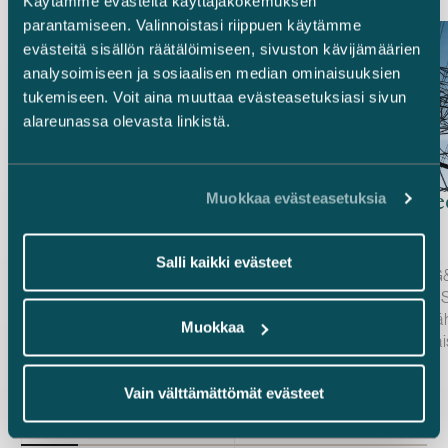
Käytämme evästeitä käyttäjäkokemuksen
parantamiseen. Valinnoistasi riippuen käytämme
evästeitä sisällön räätälöimiseen, sivuston kävijämäärien
analysoimiseen ja sosiaalisen median ominaisuuksien
tukemiseen. Voit aina muuttaa evästeasetuksiasi sivun
alareunassa olevasta linkistä.
Muokkaa evästeasetuksia
Ugly Duckling Ventures –
G&W Elect
Skyforan 6,5 miljoonan euron
osto
rahoituskierros
Salli kaikki evästeet
Avustimme pääsijoittaja (lead investor) Ugly
Avustimme G&
Duckling Venturesia Skyforan 6,5 miljoonan
suomalaisen S
euron rahoituskierroksella.
älykkäiden s
Muokkaa
Sijoituskierrokseen osallistuivat myös
valvontaratkai
Julkaistu
Julkaistu
Eviny Ventures, LUMO Labs ja EIC Fund
10.6.2026
nopeuttaa G&W
8.5.2026
sekä rahoittajana Business Finland. Sijoitus
strategiaa int
Vain välttämättömät evästeet
tukee Skyforan säätiedusteluratkaisujen
ja ennakoiva a
kaupallista skaalaamista, kumppanuuksien
sähkönjakelup