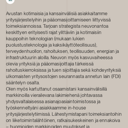
Avustan kotimaisia ja kansainvälisiä asiakkaitamme
yritysjärjestelyihin ja pääomasijoittamiseen liittyvissä
toimeksiannoissa. Tarjoan strategista neuvonantoa
keskittyen erityisesti rajat ylittäviin ja kotimaisiin
kauppoihin teknologian (mukaan lukien
puolustusteknologia ja kaksikäyttöteollisuus),
terveydenhuollon, rahoituksen, teollisuuden, energian ja
infrastruktuurin aloilla. Neuvon myös kasvuvaiheessa
olevia yrityksiä ja pääomasijoittajia tärkeissä
rahoituskierroksissa ja tuen sijoittajia sekä kohdeyrityksiä
ulkomaisten yritysostojen seurannasta annetun lain (FDI)
sääntelyn osalta.
Olen myös kartuttanut osaamistani kansainvälisillä
markkinoilla vierailevana lakimiehenä johtavassa
yhdysvaltalaisessa asianajoasiaintoimistossa ja
työskenneltyäni asiakkaamme in-house
yritysjärjestelytiimissä. Lähestymistapani toimeksiantoihin
on liiketoimintalähtöinen, ratkaisukeskeinen ja ennakoiva
– huomioiden markkinoiden muutokset ja