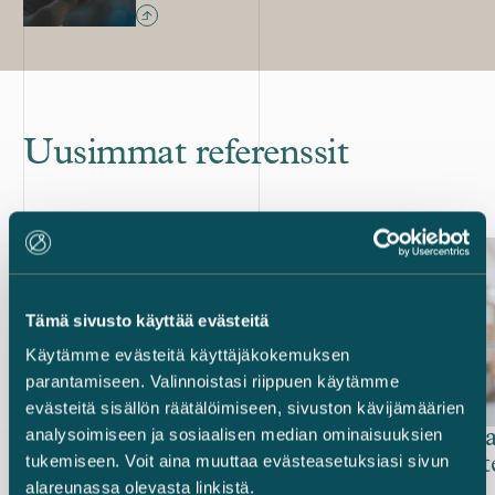
Uusimmat referenssit
Tämä sivusto käyttää evästeitä
Käytämme evästeitä käyttäjäkokemuksen
parantamiseen. Valinnoistasi riippuen käytämme
evästeitä sisällön räätälöimiseen, sivuston kävijämäärien
analysoimiseen ja sosiaalisen median ominaisuuksien
Mandatumin hallinnoima
United B
tukemiseen. Voit aina muuttaa evästeasetuksiasi sivun
erikoissijoitusrahasto – PMK-
hoivakiin
alareunassa olevasta linkistä.
talon myynti