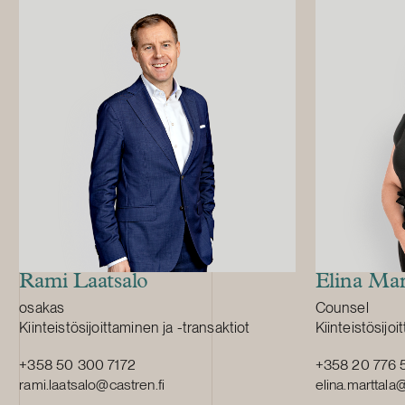
Rami Laatsalo
Elina Mar
Position:
Position:
osakas
Counsel
Primary service
Primary servi
Kiinteistösijoittaminen ja -transaktiot
Kiinteistösijoi
+358 50 300 7172
+358 20 776 
rami.laatsalo@castren.fi
elina.marttala@