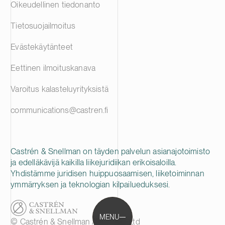
Oikeudellinen tiedonanto
Tietosuojailmoitus
Evästekäytänteet
Eettinen ilmoituskanava
Varoitus kalasteluyrityksistä
communications@castren.fi
Castrén & Snellman on täyden palvelun asianajotoimisto
ja edelläkävijä kaikilla liikejuridiikan erikoisaloilla.
Yhdistämme juridisen huippuosaamisen, liiketoiminnan
ymmärryksen ja teknologian kilpailueduksesi.
MENU
© Castrén & Snellman Attorneys Ltd