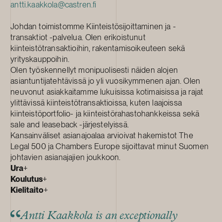
antti.kaakkola@castren.fi
Johdan toimistomme Kiinteistösijoittaminen ja -
transaktiot -palvelua. Olen erikoistunut
kiinteistötransaktioihin, rakentamisoikeuteen sekä
yrityskauppoihin.
Olen työskennellyt monipuolisesti näiden alojen
asiantuntijatehtävissä jo yli vuosikymmenen ajan. Olen
neuvonut asiakkaitamme lukuisissa kotimaisissa ja rajat
ylittävissä kiinteistötransaktioissa, kuten laajoissa
kiinteistöportfolio- ja kiinteistörahastohankkeissa sekä
sale and leaseback -järjestelyissä.
Kansainväliset asianajoalaa arvioivat hakemistot The
Legal 500 ja Chambers Europe sijoittavat minut Suomen
johtavien asianajajien joukkoon.
Ura
+
Koulutus
+
Kielitaito
+
Antti Kaakkola is an exceptionally