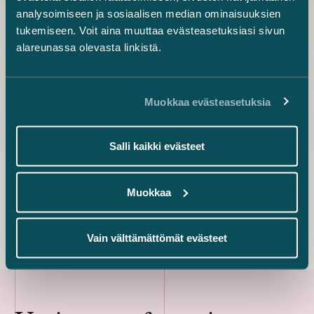
Associate
analysoimiseen ja sosiaalisen median ominaisuuksien
+358 40 732 6315
tukemiseen. Voit aina muuttaa evästeasetuksiasi sivun
jessica.salmia@castren.fi
alareunassa olevasta linkistä.
Kanerva Sunila
Counsel
Muokkaa evästeasetuksia
+358 45 671 7092
kanerva.sunila@castren.fi
Salli kaikki evästeet
Anette Laitinen
Senior Associate
Muokkaa
+358 40 718 9161
anette.laitinen@castren.fi
Vain välttämättömät evästeet