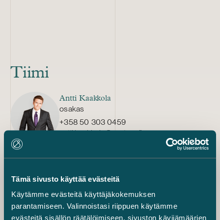
Tiimi
Antti Kaakkola
osakas
+358 50 303 0459
antti.kaakkola@castren.fi
Elina Marttala
Counsel
Tämä sivusto käyttää evästeitä
+358 20 776 5304
elina.marttala@castren.fi
Käytämme evästeitä käyttäjäkokemuksen
parantamiseen. Valinnoistasi riippuen käytämme
evästeitä sisällön räätälöimiseen, sivuston kävijämäärien
Jessica Salmia