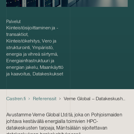
Palvelut
Kiinteistösijoittaminen ja -
transaktiot
,
Kiinteistökehitys
,
Vero ja
strukturointi
,
Ympäristö,
energia ja vihreä siirtymä
,
Energiainfrastruktuuri ja
energian jakelu
,
Maankäyttö
ja kaavoitus
,
Datakeskukset
Castren.fi
Referenssit
Verne Global – Datakeskushanke Mäntsälässä
Avustamme Verne Global Ltd:tä, joka on Pohjoismaiden
johtava kestävällä energialla toimivien HPC-
datakeskusten tarjoaja, Mäntsälään sijoitettavan