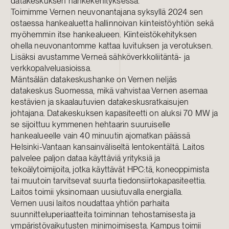
datakeskuksen hankekehityksessä.
Toimimme Vernen neuvonantajana syksyllä 2024 sen
ostaessa hankealuetta hallinnoivan kiinteistöyhtiön sekä
myöhemmin itse hankealueen. Kiinteistökehityksen
ohella neuvonantomme kattaa luvituksen ja verotuksen.
Lisäksi avustamme Verneä sähköverkkoliitäntä- ja
verkkopalveluasioissa.
Mäntsälän datakeskushanke on Vernen neljäs
datakeskus Suomessa, mikä vahvistaa Vernen asemaa
kestävien ja skaalautuvien datakeskusratkaisujen
johtajana. Datakeskuksen kapasiteetti on aluksi 70 MW ja
se sijoittuu kymmenen hehtaarin suuruiselle
hankealueelle vain 40 minuutin ajomatkan päässä
Helsinki-Vantaan kansainväliseltä lentokentältä. Laitos
palvelee paljon dataa käyttäviä yrityksiä ja
tekoälytoimijoita, jotka käyttävät HPC:tä, koneoppimista
tai muutoin tarvitsevat suurta tiedonsiirtokapasiteettia.
Laitos toimii yksinomaan uusiutuvalla energialla.
Vernen uusi laitos noudattaa yhtiön parhaita
suunnitteluperiaatteita toiminnan tehostamisesta ja
ympäristövaikutusten minimoimisesta. Kampus toimii