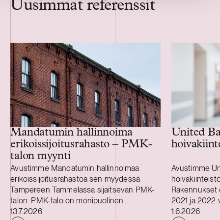
Uusimmat referenssit
Mandatumin hallinnoima
United B
erikoissijoitusrahasto – PMK-
hoivakiin
talon myynti
Avustimme Mandatumin hallinnoimaa
Avustimme Un
erikoissijoitusrahastoa sen myydessä
hoivakiinteist
Tampereen Tammelassa sijaitsevan PMK-
Rakennukset 
talon. PMK-talo on monipuolinen
2021 ja 2022 vä
Julkaistu
Julkaistu
toimitilakiinteistö, jossa toimii kymmeniä
13.7.2026
tekniset- ja y
1.6.2026