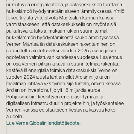
uusiutuvilla energialähteillä, ja datakeskuksen tuottama
hukkalämpö hyödynnetään alueen lämmityksessä. Yhtiö
tekee tiivistä yhteistyötä Mäntsälän kunnan kanssa
varmistaakseen, että datakeskuksella on myönteisiä
paikallisvaikutuksia, mukaan lukien suunnitelmat
hukkalämmön hyödyntämisestä kaukolämmityksessä.
Vernen Mäntsälän datakeskuksen rakentaminen on
suunniteltu aloitettavaksi vuoden 2025 aikana ja sen
odotetaan valmistuvan kahdessa vuodessa. Laajennus
on osa Vernen pitkän aikavälin suunnitelmaa rakentaa
kestävällä energialla toimiva datakeskuksia. Verne on
vuoden 2024 alusta lähtien ollut Ardianin, joka on
maailman johtava yksityinen sijoitustalo, omistuksessa.
Ardian on investoinut jo yli 1,6 miljardia euroa
Pohjoismaihin, keskittyen energiasiirtymään ja
digitaalisen infrastruktuurin projekteihin, ja työskentelee
Vernen kanssa edistääkseen kestävää kasvua koko
alueella.
Lue Verne Globalin lehdistötiedote.