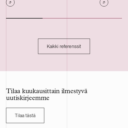
vuokralaisia. Tilat ovat muun muassa
kolme kiinteis
varasto-, tuotanto- ja toimistokäytössä.
Portfolion jälj
keskimääräine
Kaikki referenssit
Tilaa kuukausittain ilmestyvä
uutiskirjeemme
Tilaa tästä