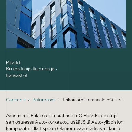
Palvelut
Kiinteistösijoittaminen ja -
transaktiot
Castren.fi
Referenssit
Erikoissijoitusrahasto eQ Hoivakiinteistöt – Koulu- ja toimistokiinteistöportfolion osto
Avustimme Erikoissijoitusrahasto eQ Hoivakiinteistöjä
sen ostaessa Aalto-korkeakoulusäätiöltä Aalto-yliopiston
kampusalueella Espoon Otaniemessä sijaitsevan koulu-