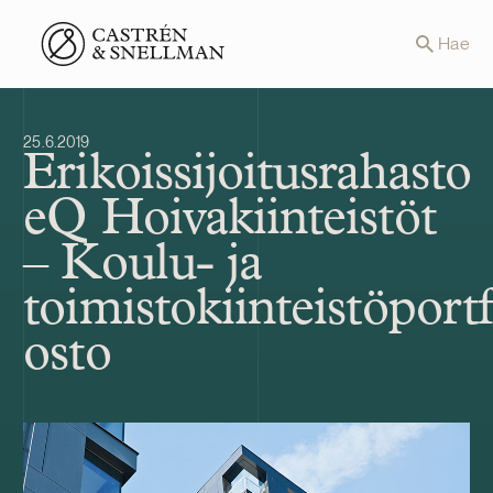
Front page
Hae
25.6.2019
Erikoissijoitusrahasto
eQ Hoivakiinteistöt
– Koulu- ja
toimistokiinteistöport
osto