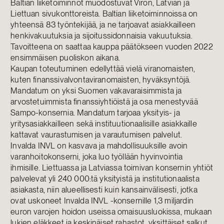
Baltian liiketoiminnot muodostuvat Viron, Latvian ja
Liettuan sivukonttoreista. Baltian liiketoiminnoissa on
yhteensä 83 työntekijää, ja ne tarjoavat asiakkailleen
henkivakuutuksia ja sijoitussidonnaisia vakuutuksia.
Tavoitteena on saattaa kauppa päätökseen vuoden 2022
ensimmäisen puoliskon aikana.
Kaupan toteutuminen edellyttää vielä viranomaisten,
kuten finanssivalvontaviranomaisten, hyväksyntöjä.
Mandatum on yksi Suomen vakavaraisimmista ja
arvostetuimmista finanssiyhtiöistä ja osa menestyvää
Sampo-konsernia. Mandatum tarjoaa yksityis- ja
yritysasiakkailleen sekä instituutionaalisille asiakkaille
kattavat vaurastumisen ja varautumisen palvelut.
Invalda INVL on kasvava ja mahdollisuuksille avoin
varanhoitokonserni, joka luo työllään hyvinvointia
ihmisille. Liettuassa ja Latviassa toimivan konsernin yhtiöt
palvelevat yli 240 000:tä yksityistä ja institutionaalista
asiakasta, niin alueellisesti kuin kansainvälisesti, jotka
ovat uskoneet Invalda INVL -konsernille 1,3 miljardin
euron varojen hoidon useissa omaisuusluokissa, mukaan
lukien eläkkeet ja keskinäiset rahastot, yksittäiset salkut,