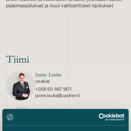
pääomasijoitukset ja muut vaihtoehtoiset sijoitukset.
Tiimi
Janne Lauha
osakas
+358 50 567 1871
janne.lauha@castren.fi
Carola Lindholm
osakas
+358 40 537 4071