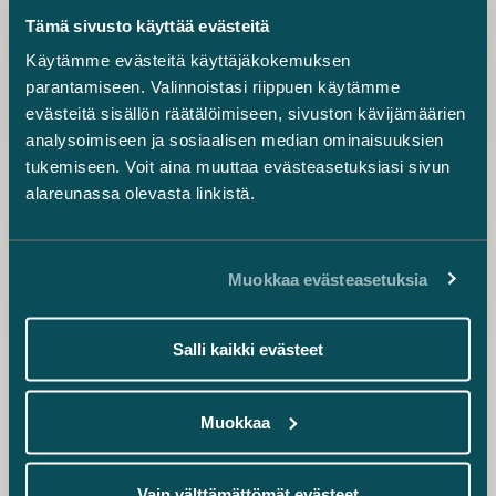
carola.lindholm@castren.fi
Tämä sivusto käyttää evästeitä
Markus Rahnu
Käytämme evästeitä käyttäjäkokemuksen
Senior Associate
parantamiseen. Valinnoistasi riippuen käytämme
+358 41 442 3108
evästeitä sisällön räätälöimiseen, sivuston kävijämäärien
markus.rahnu@castren.fi
analysoimiseen ja sosiaalisen median ominaisuuksien
tukemiseen. Voit aina muuttaa evästeasetuksiasi sivun
Sami Lommi
alareunassa olevasta linkistä.
Counsel, Compliance Officer, Head of Risk
Management
+358 40 767 1883
Muokkaa evästeasetuksia
sami.lommi@castren.fi
Kiti Karvinen
Salli kaikki evästeet
osakas
+358 50 308 5522
kiti.karvinen@castren.fi
Muokkaa
Joachim Wik
Vain välttämättömät evästeet