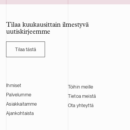
pohjoismaista portfoliota.
konepajateolli
sopimusvalmist
on listattu Na
HANZA:lla on n
Tilaa kuukausittain ilmestyvä
sen vuosittain
uutiskirjeemme
miljardia Ruo
HANZA:a tässä
ruotsalaisen a
Tilaa tästä
kanssa.
Ihmiset
Töihin meille
Palvelumme
Tietoa meistä
Asiakkaitamme
Ota yhteyttä
Ajankohtaista