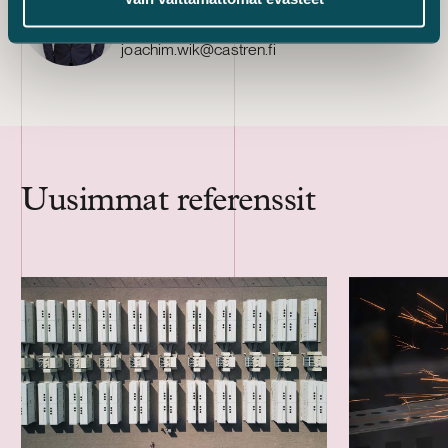
Senior Associate
+358 50 553 7415
joachim.wik@castren.fi
Uusimmat referenssit