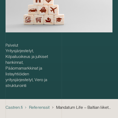
Palvelut
Yritysjärjestelyt
,
Kilpailuoikeus ja julkiset
hankinnat
,
Pääomamarkkinat ja
listayhtiöiden
yritysjärjestelyt
,
Vero ja
strukturointi
Castren.fi
Referenssit
Mandatum Life – Baltian liiketoimintojen myynti