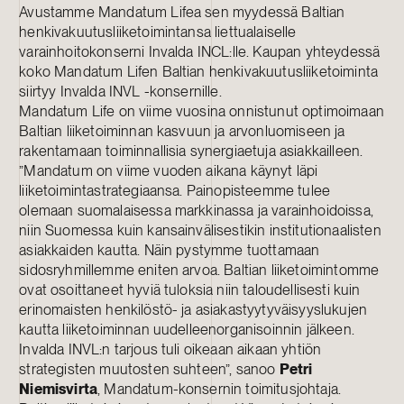
Avustamme Mandatum Lifea sen myydessä Baltian
henkivakuutusliiketoimintansa liettualaiselle
varainhoitokonserni Invalda INCL:lle. Kaupan yhteydessä
koko Mandatum Lifen Baltian henkivakuutusliiketoiminta
siirtyy Invalda INVL -konsernille.
Mandatum Life on viime vuosina onnistunut optimoimaan
Baltian liiketoiminnan kasvuun ja arvonluomiseen ja
rakentamaan toiminnallisia synergiaetuja asiakkailleen.
”Mandatum on viime vuoden aikana käynyt läpi
liiketoimintastrategiaansa. Painopisteemme tulee
olemaan suomalaisessa markkinassa ja varainhoidoissa,
niin Suomessa kuin kansainvälisestikin institutionaalisten
asiakkaiden kautta. Näin pystymme tuottamaan
sidosryhmillemme eniten arvoa. Baltian liiketoimintomme
ovat osoittaneet hyviä tuloksia niin taloudellisesti kuin
erinomaisten henkilöstö- ja asiakastyytyväisyyslukujen
kautta liiketoiminnan uudelleenorganisoinnin jälkeen.
Invalda INVL:n tarjous tuli oikeaan aikaan yhtiön
strategisten muutosten suhteen”, sanoo
Petri
Niemisvirta
, Mandatum-konsernin toimitusjohtaja.