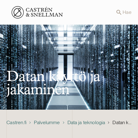
Front page
Hae
Datan käyttö ja
jakaminen
Castren.fi
Palvelumme
Data ja teknologia
Datan käyttö ja jakaminen