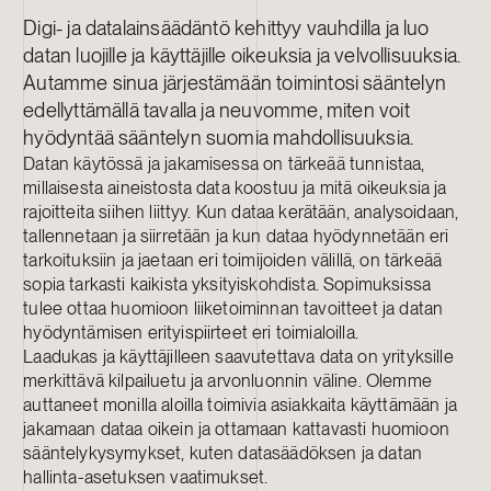
Digi- ja datalainsäädäntö kehittyy vauhdilla ja luo
datan luojille ja käyttäjille oikeuksia ja velvollisuuksia.
Autamme sinua järjestämään toimintosi sääntelyn
edellyttämällä tavalla ja neuvomme, miten voit
hyödyntää sääntelyn suomia mahdollisuuksia.
Datan käytössä ja jakamisessa on tärkeää tunnistaa,
millaisesta aineistosta data koostuu ja mitä oikeuksia ja
rajoitteita siihen liittyy. Kun dataa kerätään, analysoidaan,
tallennetaan ja siirretään ja kun dataa hyödynnetään eri
tarkoituksiin ja jaetaan eri toimijoiden välillä, on tärkeää
sopia tarkasti kaikista yksityiskohdista. Sopimuksissa
tulee ottaa huomioon liiketoiminnan tavoitteet ja datan
hyödyntämisen erityispiirteet eri toimialoilla.
Laadukas ja käyttäjilleen saavutettava data on yrityksille
merkittävä kilpailuetu ja arvonluonnin väline. Olemme
auttaneet monilla aloilla toimivia asiakkaita käyttämään ja
jakamaan dataa oikein ja ottamaan kattavasti huomioon
sääntelykysymykset, kuten datasäädöksen ja datan
hallinta-asetuksen vaatimukset.