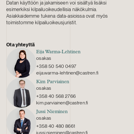
Datan käyttöön ja jakamiseen voi sisältyä lisäksi
esimerkiksi kilpailuoikeudellisia näkökulmia.
Asiakkaidemme tukena data-asioissa ovat myös
toimistomme kilpailuoikeusjuristit.
Ota yhteyttä
Eija Warma-Lehtinen
osakas
+358 50 540 0497
eija.warma-lehtinen@castren.fi
Kim Parviainen
osakas
+358 40 568 2766
kim.parviainen@castren.fi
Jussi Nieminen
osakas
+358 40 480 8661
jussi.nieminen@castren.fi