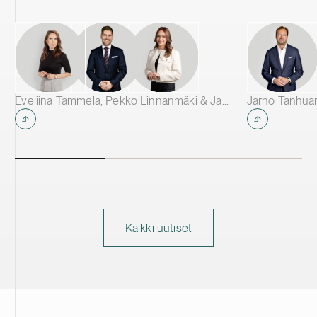
CAM-tuotantolaitoksista, ja se tulee
toimittamaan materiaaleja johtaville
akkuvalmistajille eri puolilla Eurooppaa.
Eveliina Tammela, Pekko Linnanmäki & Janina Assor
Jarno Tanhua
Kaikki uutiset