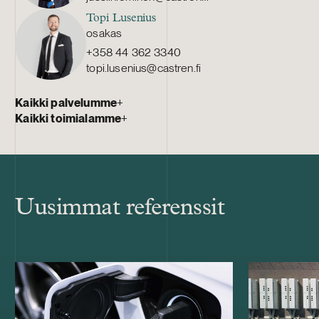
Topi Lusenius
osakas
+358 44 362 3340
topi.lusenius@castren.fi
Kaikki palvelumme
+
Kaikki toimialamme
+
Uusimmat referenssit