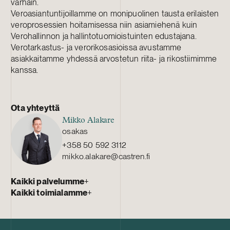
varhain.
Veroasiantuntijoillamme on monipuolinen tausta erilaisten
veroprosessien hoitamisessa niin asiamiehenä kuin
Verohallinnon ja hallintotuomioistuinten edustajana.
Verotarkastus- ja verorikosasioissa avustamme
asiakkaitamme yhdessä arvostetun riita- ja rikostiimimme
kanssa.
Ota yhteyttä
Mikko Alakare
osakas
+358 50 592 3112
mikko.alakare@castren.fi
Kaikki palvelumme
+
Kaikki toimialamme
+