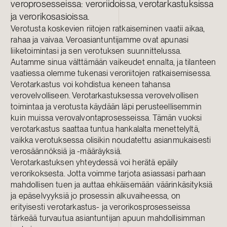
veroprosesseissa: veroriidoissa, verotarkastuksissa
ja verorikosasioissa.
Verotusta koskevien riitojen ratkaiseminen vaatii aikaa,
rahaa ja vaivaa. Veroasiantuntijamme ovat apunasi
liiketoimintasi ja sen verotuksen suunnittelussa.
Autamme sinua välttämään vaikeudet ennalta, ja tilanteen
vaatiessa olemme tukenasi veroriitojen ratkaisemisessa.
Verotarkastus voi kohdistua keneen tahansa
verovelvolliseen. Verotarkastuksessa verovelvollisen
toimintaa ja verotusta käydään läpi perusteellisemmin
kuin muissa verovalvontaprosesseissa. Tämän vuoksi
verotarkastus saattaa tuntua hankalalta menettelyltä,
vaikka verotuksessa olisikin noudatettu asianmukaisesti
verosäännöksiä ja -määräyksiä.
Verotarkastuksen yhteydessä voi herätä epäily
verorikoksesta. Jotta voimme tarjota asiassasi parhaan
mahdollisen tuen ja auttaa ehkäisemään väärinkäsityksiä
ja epäselvyyksiä jo prosessin alkuvaiheessa, on
erityisesti verotarkastus- ja verorikosprosesseissa
tärkeää turvautua asiantuntijan apuun mahdollisimman