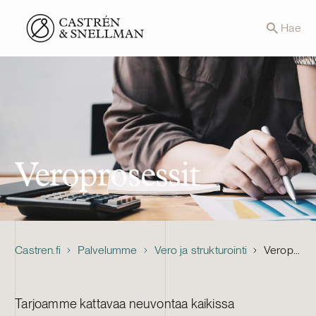
Front page
Hae
Veroprosessit
Castren.fi
Palvelumme
Vero ja strukturointi
Veroprosessit
Tarjoamme kattavaa neuvontaa kaikissa