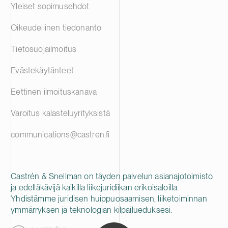
Yleiset sopimusehdot
Oikeudellinen tiedonanto
Tietosuojailmoitus
Evästekäytänteet
Eettinen ilmoituskanava
Varoitus kalasteluyrityksistä
communications@castren.fi
Castrén & Snellman on täyden palvelun asianajotoimisto
ja edelläkävijä kaikilla liikejuridiikan erikoisaloilla.
Yhdistämme juridisen huippuosaamisen, liiketoiminnan
ymmärryksen ja teknologian kilpailueduksesi.