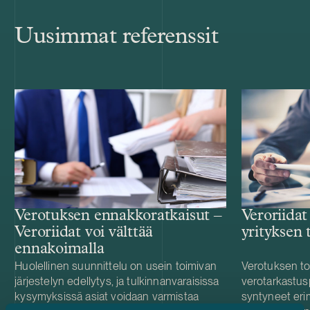
Uusimmat referenssit
Verotuksen ennakkoratkaisut –
Veroriida
Veroriidat voi välttää
yrityksen 
ennakoimalla
Huolellinen suunnittelu on usein toimivan
Verotuksen to
järjestelyn edellytys, ja tulkinnanvaraisissa
verotarkastu
kysymyksissä asiat voidaan varmistaa
syntyneet erim