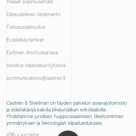
Yleiset sopimusehdot
Oikeudellinen tiedonanto
Tietosuojailmoitus
Evästekäytänteet
Eettinen ilmoituskanava
Varoitus kalasteluyrityksistä
communications@castren.fi
Castrén & Snellman on täyden palvelun asianajotoimisto
ja edelläkävijä kaikilla liikejuridiikan erikoisaloilla.
Yhdistämme juridisen huippuosaamisen, liiketoiminnan
ymmärryksen ja teknologian kilpailueduksesi.