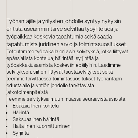
Työnantajille ja yritysten johdolle syntyy nykyisin
entistä useammin tarve selvittää työyhteisöä ja
työpaikkaa koskevia tapahtumia sekä saada
tapahtumista juridinen arvio ja toimintasuositukset.
Toteutamme työpaikalla erilaisia selvityksiä, jotka liittyvät
epäasiallista kohtelua, häirintää, syrjintää ja
työpaikkakiusaamista koskeviin epäilyihin. Laadimme
selvityksen, siihen liittyvät taustaselvitykset sekä
teemme tarvittaessa toimintasuositukset työnantajan
edustajalle ja yhtiön johdolle tarvittavista
jatkotoimenpiteistä.
Teemme selvityksiä muun muassa seuraavista asioista:
Epäasiallinen kohtelu
Häirintä
Seksuaalinen häirintä
Haitallinen kuormittuminen
Syrjintä