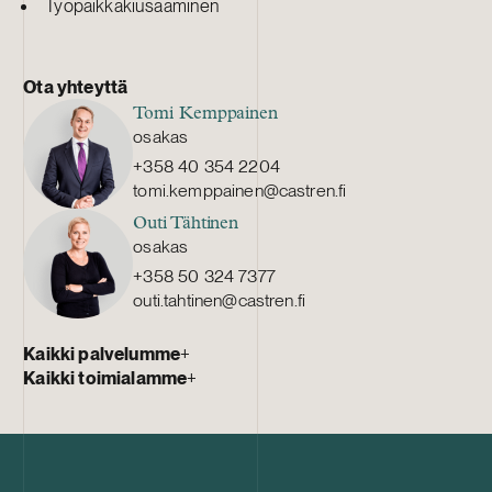
Työpaikkakiusaaminen
Ota yhteyttä
Tomi Kemppainen
osakas
+358 40 354 2204
tomi.kemppainen@castren.fi
Outi Tähtinen
osakas
+358 50 324 7377
outi.tahtinen@castren.fi
Kaikki palvelumme
+
Kaikki toimialamme
+