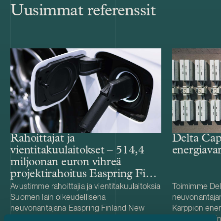
Uusimmat referenssit
Rahoittajat ja
Delta Cap
vientitakuulaitokset – 514,4
energiava
miljoonan euron vihreä
projektirahoitus Easpring Finland
New Materialsin CAM-
Avustimme rahoittajia ja vientitakuulaitoksia
Toimimme Del
Suomen lain oikeudellisena
neuvonantaja
tehtaalle
neuvonantajana Easpring Finland New
Karppion energ
Materials Oy:n Kotkaan rakennettavan
(BESS) hankin