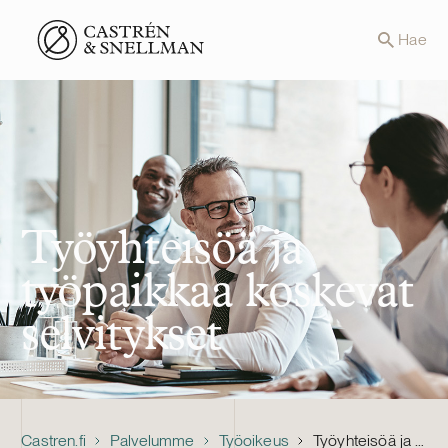
Front page
Hae
Työyhteisöä ja
työpaikkaa koskevat
selvitykset
Castren.fi
Palvelumme
Työoikeus
Työyhteisöä ja työpaikkaa koskevat selvitykset