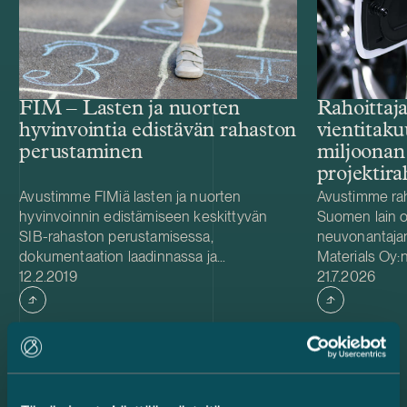
FIM – Lasten ja nuorten
Rahoittaja
hyvinvointia edistävän rahaston
vientitaku
perustaminen
miljoonan
projektir
New Mate
Avustimme FIMiä lasten ja nuorten
Avustimme raho
hyvinvoinnin edistämiseen keskittyvän
Suomen lain o
tehtaalle
SIB-rahaston perustamisessa,
neuvonantaja
dokumentaation laadinnassa ja
Materials Oy:
Julkaistu
Julkaistu
verotukseen liittyvissä kysymyksissä. SIBit
12.2.2019
katodiaktiivim
21.7.2026
eli tulosperusteiset rahoitussopimukset (
tehtaan kehit
social impact bond , SIB ) ovat hyvä
liittyvässä 51
esimerkki uudenlaisesta sijoittamistavasta
projektirahoit
– vaikuttavuussijoittamisesta, jossa
Easpring Finl
tavoitellaan taloudellisen tuoton lisäksi
Easpring Mate
yhteiskunnallista vaikuttavuutta. Nyt
Minerals Grou