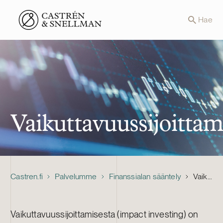
Front page
Hae
Vaikuttavuussijoitta
Castren.fi
Palvelumme
Finanssialan sääntely
Vaikuttavuussijoittaminen
Vaikuttavuussijoittamisesta (impact investing) on