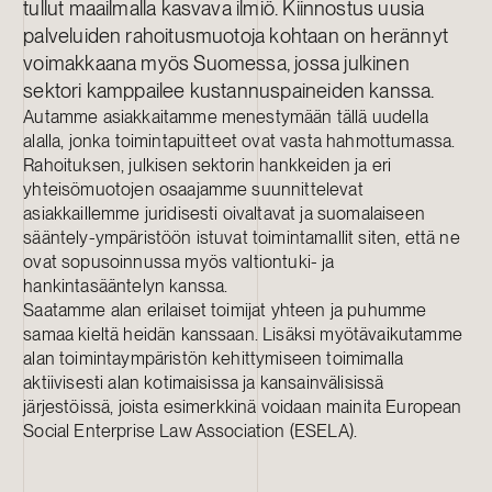
tullut maailmalla kasvava ilmiö. Kiinnostus uusia
palveluiden rahoitusmuotoja kohtaan on herännyt
voimakkaana myös Suomessa, jossa julkinen
sektori kamppailee kustannuspaineiden kanssa.
Autamme asiakkaitamme menestymään tällä uudella
alalla, jonka toimintapuitteet ovat vasta hahmottumassa.
Rahoituksen, julkisen sektorin hankkeiden ja eri
yhteisömuotojen osaajamme suunnittelevat
asiakkaillemme juridisesti oivaltavat ja suomalaiseen
sääntely-ympäristöön istuvat toimintamallit siten, että ne
ovat sopusoinnussa myös valtiontuki- ja
hankintasääntelyn kanssa.
Saatamme alan erilaiset toimijat yhteen ja puhumme
samaa kieltä heidän kanssaan. Lisäksi myötävaikutamme
alan toimintaympäristön kehittymiseen toimimalla
aktiivisesti alan kotimaisissa ja kansainvälisissä
järjestöissä, joista esimerkkinä voidaan mainita European
Social Enterprise Law Association (ESELA).