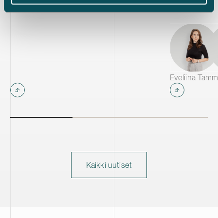
Tehtaasta tul
CAM-tuotantola
toimittamaan m
akkuvalmistaji
Kaikki uutiset