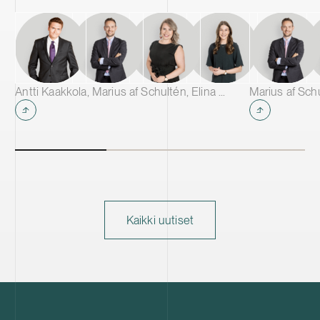
Antti Kaakkola, Marius af Schultén, Elina Marttala & Jessica Salmia
Marius af Sch
Kaikki uutiset