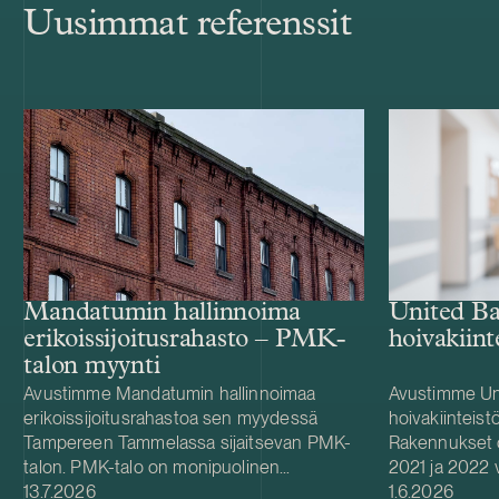
Uusimmat referenssit
Mandatumin hallinnoima
United B
erikoissijoitusrahasto – PMK-
hoivakiin
talon myynti
Avustimme Mandatumin hallinnoimaa
Avustimme Un
erikoissijoitusrahastoa sen myydessä
hoivakiinteist
Tampereen Tammelassa sijaitsevan PMK-
Rakennukset 
talon. PMK-talo on monipuolinen
2021 ja 2022 vä
Julkaistu
Julkaistu
toimitilakiinteistö, jossa toimii kymmeniä
13.7.2026
tekniset- ja y
1.6.2026