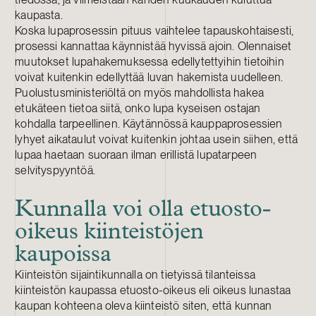
kaupasta.
Koska lupaprosessin pituus vaihtelee tapauskohtaisesti,
prosessi kannattaa käynnistää hyvissä ajoin. Olennaiset
muutokset lupahakemuksessa edellytettyihin tietoihin
voivat kuitenkin edellyttää luvan hakemista uudelleen.
Puolustusministeriöltä on myös mahdollista hakea
etukäteen tietoa siitä, onko lupa kyseisen ostajan
kohdalla tarpeellinen. Käytännössä kauppaprosessien
lyhyet aikataulut voivat kuitenkin johtaa usein siihen, että
lupaa haetaan suoraan ilman erillistä lupatarpeen
selvityspyyntöä.
Kunnalla voi olla etuosto-
oikeus kiinteistöjen
kaupoissa
Kiinteistön sijaintikunnalla on tietyissä tilanteissa
kiinteistön kaupassa etuosto-oikeus eli oikeus lunastaa
kaupan kohteena oleva kiinteistö siten, että kunnan