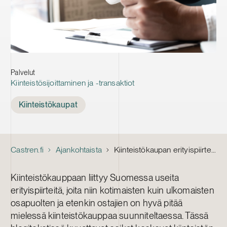
Palvelut
Kiinteistösijoittaminen ja -transaktiot
Tags
Kiinteistökaupat
Castren.fi
Ajankohtaista
Kiinteistökaupan erityispiirteet Suomessa: muotovaatimukset, luvanvaraisuus ja etuosto-oikeudet
Kiinteistökauppaan liittyy Suomessa useita
erityispiirteitä, joita niin kotimaisten kuin ulkomaisten
osapuolten ja etenkin ostajien on hyvä pitää
mielessä kiinteistökauppaa suunniteltaessa. Tässä