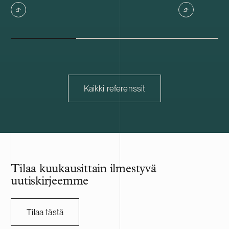
vuokralaisia. Tilat ovat muun muassa
kolme kiinteis
varasto-, tuotanto- ja toimistokäytössä.
Portfolion jälj
keskimääräine
Kaikki referenssit
Tilaa kuukausittain ilmestyvä
uutiskirjeemme
Tilaa tästä