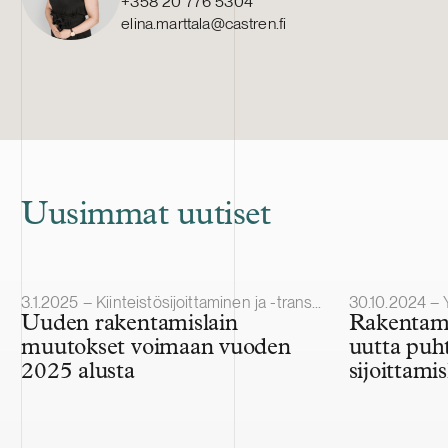
+358 20 776 5304
elina.marttala@castren.fi
Uusimmat uutiset
Julkaistu
Julkaistu
3.1.2025 – Kiinteistösijoittaminen ja -transaktiot
30.10.2024 – Ympä
Uuden rakentamislain
Rakentami
muutokset voimaan vuoden
uutta puh
2025 alusta
sijoittami