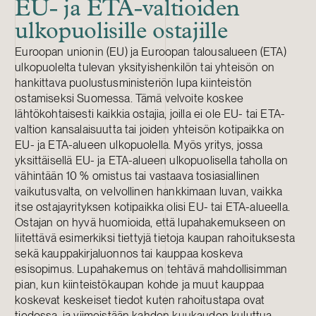
EU- ja ETA-valtioiden
ulkopuolisille ostajille
Euroopan unionin (EU) ja Euroopan talousalueen (ETA)
ulkopuolelta tulevan yksityishenkilön tai yhteisön on
hankittava puolustusministeriön lupa kiinteistön
ostamiseksi Suomessa. Tämä velvoite koskee
lähtökohtaisesti kaikkia ostajia, joilla ei ole EU- tai ETA-
valtion kansalaisuutta tai joiden yhteisön kotipaikka on
EU- ja ETA-alueen ulkopuolella. Myös yritys, jossa
yksittäisellä EU- ja ETA-alueen ulkopuolisella taholla on
vähintään 10 % omistus tai vastaava tosiasiallinen
vaikutusvalta, on velvollinen hankkimaan luvan, vaikka
itse ostajayrityksen kotipaikka olisi EU- tai ETA-alueella.
Ostajan on hyvä huomioida, että lupahakemukseen on
liitettävä esimerkiksi tiettyjä tietoja kaupan rahoituksesta
sekä kauppakirjaluonnos tai kauppaa koskeva
esisopimus. Lupahakemus on tehtävä mahdollisimman
pian, kun kiinteistökaupan kohde ja muut kauppaa
koskevat keskeiset tiedot kuten rahoitustapa ovat
tiedossa, ja viimeistään kahden kuukauden kuluttua