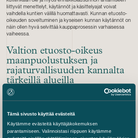
liittyvät menettelyt, käytännöt ja käsittelyajat voivat
vaihdella kuntien välillä huomattavasti. Kunnan etuosto-
oikeuden soveltuminen ja kyseisen kunnan käytännöt on
näin ollen hyvä selvittää kauppaprosessin varhaisessa
vaiheessa.
Valtion etuosto-oikeus
maanpuolustuksen ja
rajaturvallisuuden kannalta
tärkeillä alueilla
Tietyissä tilanteissa myös Suomen valtiolla on etuosto-
oikeus. Tämä koskee yleensä vain alueita, jotka ovat
tärkeitä maanpuolustuksen, rajavalvonnan tai -
turvallisuuden taikka alueellisen koskemattomuuden
Tämä sivusto käyttää evästeitä
valvonnan ja turvaamisen kannalta.
Valtiolla on etuosto-oikeus kiinteistöihin, jotka tai joiden
Käytämme evästeitä käyttäjäkokemuksen
osa sijaitsee (i) kaavassa Puolustusvoimien tai
parantamiseen. Valinnoistasi riippuen käytämme
Rajavartiolaitoksen tarpeisiin osoitetuilla alueilla tai