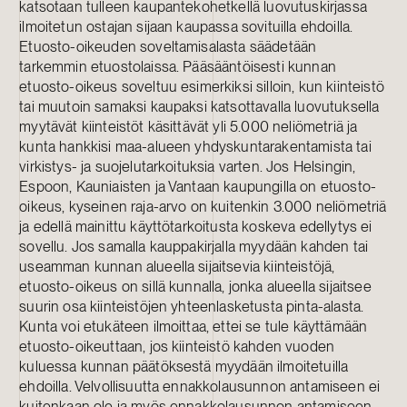
katsotaan tulleen kaupantekohetkellä luovutuskirjassa
ilmoitetun ostajan sijaan kaupassa sovituilla ehdoilla.
Etuosto-oikeuden soveltamisalasta säädetään
tarkemmin etuostolaissa. Pääsääntöisesti kunnan
etuosto-oikeus soveltuu esimerkiksi silloin, kun kiinteistö
tai muutoin samaksi kaupaksi katsottavalla luovutuksella
myytävät kiinteistöt käsittävät yli 5.000 neliömetriä ja
kunta hankkisi maa-alueen yhdyskuntarakentamista tai
virkistys- ja suojelutarkoituksia varten. Jos Helsingin,
Espoon, Kauniaisten ja Vantaan kaupungilla on etuosto-
oikeus, kyseinen raja-arvo on kuitenkin 3.000 neliömetriä
ja edellä mainittu käyttötarkoitusta koskeva edellytys ei
sovellu. Jos samalla kauppakirjalla myydään kahden tai
useamman kunnan alueella sijaitsevia kiinteistöjä,
etuosto-oikeus on sillä kunnalla, jonka alueella sijaitsee
suurin osa kiinteistöjen yhteenlasketusta pinta-alasta.
Kunta voi etukäteen ilmoittaa, ettei se tule käyttämään
etuosto-oikeuttaan, jos kiinteistö kahden vuoden
kuluessa kunnan päätöksestä myydään ilmoitetuilla
ehdoilla. Velvollisuutta ennakkolausunnon antamiseen ei
kuitenkaan ole ja myös ennakkolausunnon antamiseen