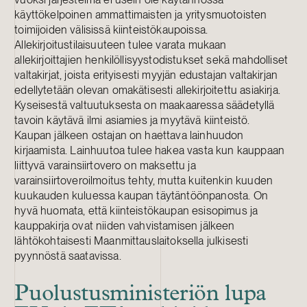
käyttökelpoinen ammattimaisten ja yritysmuotoisten
toimijoiden välisissä kiinteistökaupoissa.
Allekirjoitustilaisuuteen tulee varata mukaan
allekirjoittajien henkilöllisyystodistukset sekä mahdolliset
valtakirjat, joista erityisesti myyjän edustajan valtakirjan
edellytetään olevan omakätisesti allekirjoitettu asiakirja.
Kyseisestä valtuutuksesta on maakaaressa säädetyllä
tavoin käytävä ilmi asiamies ja myytävä kiinteistö.
Kaupan jälkeen ostajan on haettava lainhuudon
kirjaamista. Lainhuutoa tulee hakea vasta kun kauppaan
liittyvä varainsiirtovero on maksettu ja
varainsiirtoveroilmoitus tehty, mutta kuitenkin kuuden
kuukauden kuluessa kaupan täytäntöönpanosta. On
hyvä huomata, että kiinteistökaupan esisopimus ja
kauppakirja ovat niiden vahvistamisen jälkeen
lähtökohtaisesti Maanmittauslaitoksella julkisesti
pyynnöstä saatavissa.
Puolustusministeriön lupa