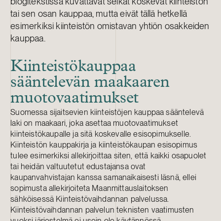
blogitekstissä kuvattavat seikat koskevat kiinteistön
tai sen osan kauppaa, mutta eivät tällä hetkellä
esimerkiksi kiinteistön omistavan yhtiön osakkeiden
kauppaa.
Kiinteistökauppaa
sääntelevän maakaaren
muotovaatimukset
Suomessa sijaitsevien kiinteistöjen kauppaa sääntelevä
laki on maakaari, joka asettaa muotovaatimukset
kiinteistökaupalle ja sitä koskevalle esisopimukselle.
Kiinteistön kauppakirja ja kiinteistökaupan esisopimus
tulee esimerkiksi allekirjoittaa siten, että kaikki osapuolet
tai heidän valtuutetut edustajansa ovat
kaupanvahvistajan kanssa samanaikaisesti läsnä, ellei
sopimusta allekirjoiteta Maanmittauslaitoksen
sähköisessä Kiinteistövaihdannan palvelussa.
Kiinteistövaihdannan palvelun teknisten vaatimusten
vuoksi järjestelmä ei usein ole käytännössä