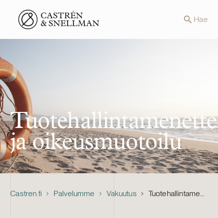
Front page
Hae
Tuotehallintamenette
ja oikeusmuotoilu
Castren.fi
Palvelumme
Vakuutus
Tuotehallintamenettely ja oikeusmuotoilu