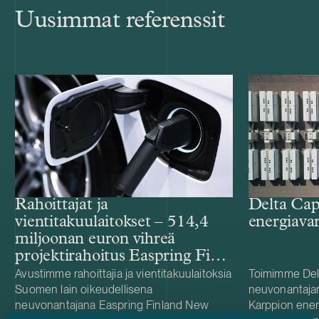
Uusimmat referenssit
Rahoittajat ja
Delta Cap
vientitakuulaitokset – 514,4
energiava
miljoonan euron vihreä
projektirahoitus Easpring Finland
New Materialsin CAM-
Avustimme rahoittajia ja vientitakuulaitoksia
Toimimme Del
Suomen lain oikeudellisena
neuvonantaja
tehtaalle
neuvonantajana Easpring Finland New
Karppion energ