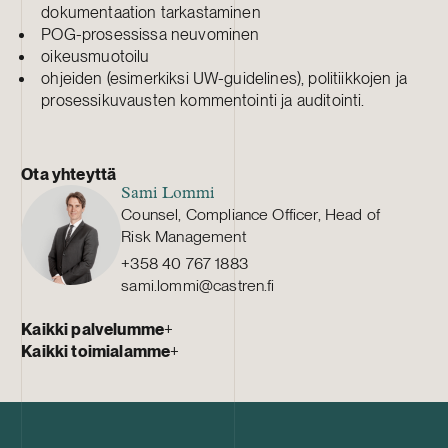
dokumentaation tarkastaminen
POG-prosessissa neuvominen
oikeusmuotoilu
ohjeiden (esimerkiksi UW-guidelines), politiikkojen ja
prosessikuvausten kommentointi ja auditointi.
Ota yhteyttä
Sami Lommi
Counsel, Compliance Officer, Head of
Risk Management
+358 40 767 1883
sami.lommi@castren.fi
Kaikki palvelumme
+
Kaikki toimialamme
+