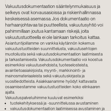
Vakuutusdokumentaation sääntelynmukaisuus ja
selkeys ovat korvausasioissa ja riskienhallinnassa
keskeisessä asemassa. Jos dokumentaatio on
harhaanjohtavaa tai puutteellista, vakuutusyhtiö voi
pahimmillaan joutua kantamaan riskejä, joita
vakuutustuotteella ei ole lainkaan tarkoitus kattaa.
Asiantuntijoillamme on vankka käytännön kokemus
vakuutustuotteiden suunnittelusta, vakuutusehtojen
muotoilusta sekä vakuutusdokumentaation laatimisesta
ja tarkastamisesta. Vakuutusdokumentaatio voi koostua
esimerkiksi vakuutusehdoista, tuoteselosteista,
avaintietoasiakirjoista, myynti-, markkinointi- ja
mainosmateriaaleista sekä vakuutuskirjasta ja
vuositiedotteista. Asiakkaanamme hyödyt kattavasta
osaamisestamme vakuutustuotteiden koko elinkaaren
ajalta.
Vakuutuspalveluihimme kuuluvat esimerkiksi
tuotekehityksessä ja -suunnittelussa avustaminen
vakuutusdokumentaation laatimisessa avustaminen ja