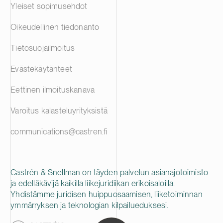
Yleiset sopimusehdot
Oikeudellinen tiedonanto
Tietosuojailmoitus
Evästekäytänteet
Eettinen ilmoituskanava
Varoitus kalasteluyrityksistä
communications@castren.fi
Castrén & Snellman on täyden palvelun asianajotoimisto
ja edelläkävijä kaikilla liikejuridiikan erikoisaloilla.
Yhdistämme juridisen huippuosaamisen, liiketoiminnan
ymmärryksen ja teknologian kilpailueduksesi.