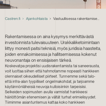
Castren.fi
Ajankohtaista
Vastuullisessa rakentamisessa pelkkä vähimmäisvaatimusten täyttäminen ei riitä
Rakentamisessa on aina kysymys merkittävästä
investoinnista tulevaisuuteen. Urakkaliiketoimintaan
liittyy monesti paitsi teknisiä, myös juridisia haasteita,
joiden ennakoimisessa ja hallitsemisessa kokenut
neuvonantaja on ensisijaisen tärkeä.
Koskevatpa projektisi uudisrakentamista tai saneerausta,
voit luottaa siihen että hahmotamme nopeasti hankkeen
olennaiset oikeudelliset piirteet. Tunnemme sekä talo-
että infra-alan tyypilliset ongelmakohdat, ja tarjoamme
käytännönläheisiä neuvoja kulloisiinkin tarpeisiisi.
Selkeiden sopimusten avulla varmistat hankkeesi
häiriöttömän etenemisen ja vältät turhat erimielisyydet.
Tiimimme asiantuntemus kattaa koko hankkeen