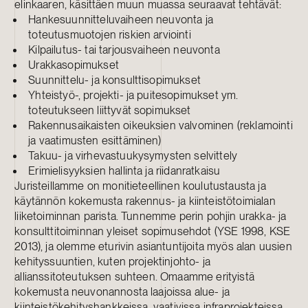
elinkaaren, käsittäen muun muassa seuraavat tehtävät:
Hankesuunnitteluvaiheen neuvonta ja
toteutusmuotojen riskien arviointi
Kilpailutus- tai tarjousvaiheen neuvonta
Urakkasopimukset
Suunnittelu- ja konsulttisopimukset
Yhteistyö-, projekti- ja puitesopimukset ym.
toteutukseen liittyvät sopimukset
Rakennusaikaisten oikeuksien valvominen (reklamointi
ja vaatimusten esittäminen)
Takuu- ja virhevastuukysymysten selvittely
Erimielisyyksien hallinta ja riidanratkaisu
Juristeillamme on monitieteellinen koulutustausta ja
käytännön kokemusta rakennus- ja kiinteistötoimialan
liiketoiminnan parista. Tunnemme perin pohjin urakka- ja
konsulttitoiminnan yleiset sopimusehdot (YSE 1998, KSE
2013), ja olemme eturivin asiantuntijoita myös alan uusien
kehityssuuntien, kuten projektinjohto- ja
allianssitoteutuksen suhteen. Omaamme erityistä
kokemusta neuvonannosta laajoissa alue- ja
kiinteistökehityshankkeissa, vaativissa infraprojekteissa