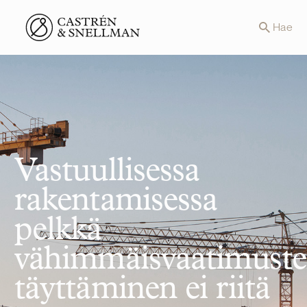
Front page
Hae
Vastuullisessa
rakentamisessa
pelkkä
vähimmäisvaatimust
täyttäminen ei riitä