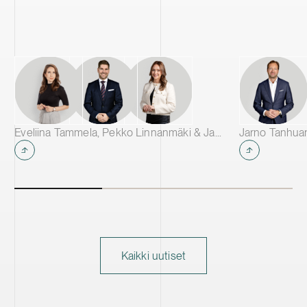
000 tonnia katodiaktiivimateriaalia.
Tehtaasta tulee yksi Euroopan suurimmista
CAM-tuotantolaitoksista, ja se tulee
toimittamaan materiaaleja johtaville
akkuvalmistajille eri puolilla Eurooppaa.
Eveliina Tammela, Pekko Linnanmäki & Janina Assor
Jarno Tanhua
Kaikki uutiset