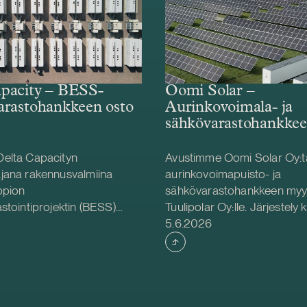
pacity – BESS-
Oomi Solar –
arastohankkeen osto
Aurinkovoimala- ja
sähkövarastohankkee
elta Capacityn
Avustimme Oomi Solar Oy:t
jana rakennusvalmiina
aurinkovoimapuisto- ja
ppion
sähkövarastohankkeen myy
stointiprojektin (BESS)
Tuulipolar Oy:lle. Järjestely 
Julkaistu
 Helios Nordic Energyltä.
Tornioon rakennettavaa 2
5.6.2026
ity toteuttaa hankkeen
aurinkovoimalaa sekä 36 M
ioga Family Foundationin
MWh sähkövarastoa (BESS).
rppion BESS-hanke sijaitsee
Oy toimii voimalan omistaja
a sen kapasiteetti on 125 MW
operoijana, ja Oomi Solar O
 Delta Capacity vastaa
voimalan suunnittelusta ja