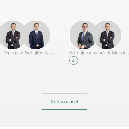
rakennetun aurinkovoimakap
kokemuksella. Oomi Solar O
yrityksiä ja yhteisöjä vauhd
vihreää siirtymää tarjoamall
kokonaisvaltaisia ratkaisuja:
aurinkovoimaloita, sähkövar
niihin liittyviä elinkaaripalvelu
hankekehityksestä ylläpitoo
Tarja Pirinen, Marius af Schultén & Joel Aartolahti
Samuli Tarkiainen & Marius 
Solar Oy:ssä työskentelee y
energia-alan asiantuntijaa ja
toimittaa aurinkovoimalapro
ympäri Suomea. Yhtiön visio
Suomen halutuin aurinkovoi
energiaratkaisukumppani.
Kaikki uutiset