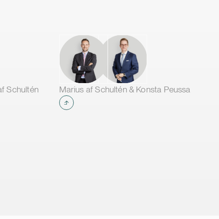
asiteetin
langattomia antureita ja kehittynyttä
y auttaa
analytiikkaa reaaliaikaisen tiedon
ittamaan
tuottamiseksi verkon tilasta. Ratkaisu
a
mahdollistaa sähköyhtiöille syntyvien
ongelmien tunnistamisen, vikojen
astoja ja
ennakoinnin sekä häiriöaikojen
ja
lyhentämisen keski- ja suurjännitteisillä
n. Omi
jakelu- ja siirtoverkoilla.
af Schultén
Marius af Schultén & Konsta Peussa
li 20
 se
jekteja
 on olla
ma- ja