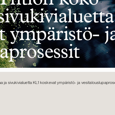
sivukivialuetta
 ympäristö- j
aprosessit
a ja sivukivialuetta KL1 koskevat ympäristö- ja vesitalouslupapros