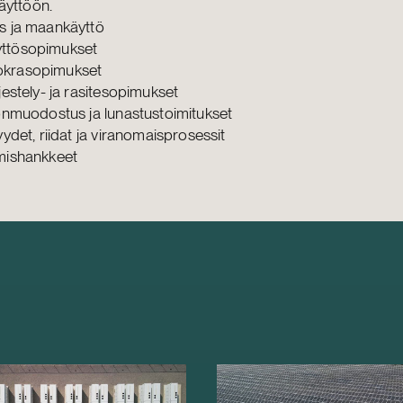
äyttöön.
s ja maankäyttö
ttösopimukset
krasopimukset
jestely- ja rasitesopimukset
tönmuodostus ja lunastustoimitukset
yydet, riidat ja viranomaisprosessit
mishankkeet