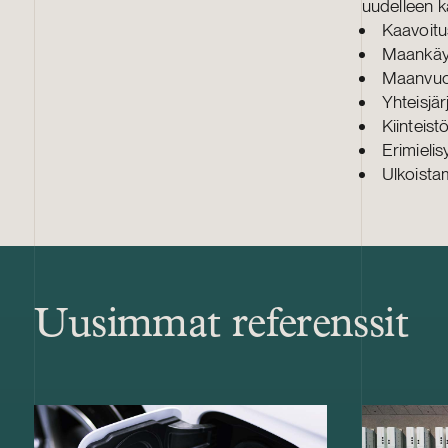
uudelleen k
Kaavoitu
Maankäy
Maanvuo
Yhteisjär
Kiinteis
Erimielis
Ulkoista
Uusimmat referenssit