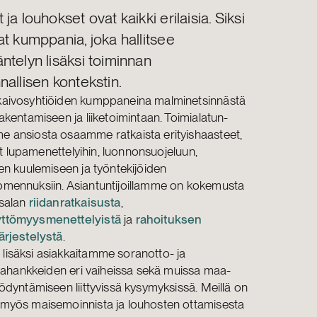
ja louhokset ovat kaikki erilaisia. Siksi
at kumppania, joka hallitsee
ntelyn lisäksi toiminnan
nallisen kontekstin.
aivosyhtiöiden kumppaneina malminetsinnästä
kenta­miseen ja liike­toimintaan. Toimiala­tun­
 ansiosta osaamme ratkaista erityishaasteet,
vät lupamenettelyihin, luonnonsuojeluun,
en kuulemiseen ja työntekijöiden
mennuksiin. Asiantuntijoillamme on kokemusta
salan
riidanratkaisusta
,
ttömyysmenettelyistä
ja
rahoituksen
ärjestelystä
.
isäksi asiakkaitamme soranotto- ja
ntahankkeiden eri vaiheissa sekä muissa maa-
ödyntämiseen liittyvissä kysymyksissä. Meillä on
myös maisemoinnista ja louhosten ottamisesta