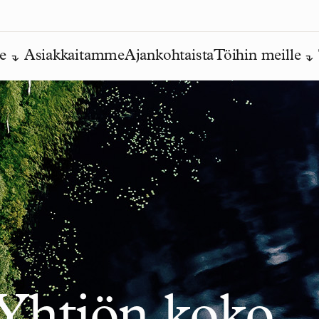
e
Asiakkaitamme
Ajankohtaista
Töihin meille
 Yhtiön koko