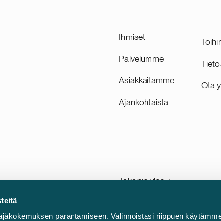
Ihmiset
Töihi
Palvelumme
Tieto
Asiakkaitamme
Ota y
Ajankohtaista
Takaisin ylös ⬏
teitä
 ja
äjäkokemuksen parantamiseen. Valinnoistasi riippuen käytämme
me