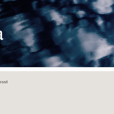
a
essit