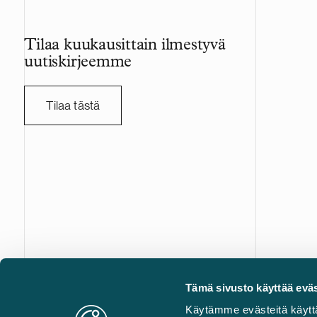
Tilaa kuukausittain ilmestyvä
uutiskirjeemme
Tilaa tästä
Tämä sivusto käyttää eväs
Castrén & Snellman on täyden palvelun asianajotoimisto
Käytämme evästeitä käytt
edelläkävijä kaikilla liikejuridiikan erikoisaloilla. Yhdistäm