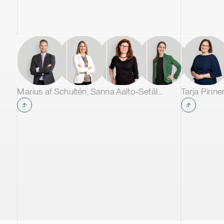
katodiaktiivimateriaalien tuotantoa.
Katodiaktiivimateriaalit ovat keskeinen
komponentti sähköajoneuvoissa ja
energian varastoinnissa käytettävissä
litiumioniakuissa. Hankkeen
ensimmäisen vaiheen valmistuttua
Kotkan tehtaan arvioidaan tuottavan
vuosittain noin 60 000 tonnia
Marius af Schultén, Sanna Aalto-Setälä, Laura Vuorinen & Marja Ollila
katodiaktiivimateriaalia. Tehtaasta tulee
yksi Euroopan suurimmista CAM-
tuotantolaitoksista, ja se tulee
toimittamaan materiaaleja johtaville
akkuvalmistajille eri puolilla Eurooppaa.