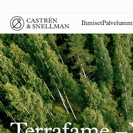
Ihmiset
Palvelumm
Front page
Terrafame –