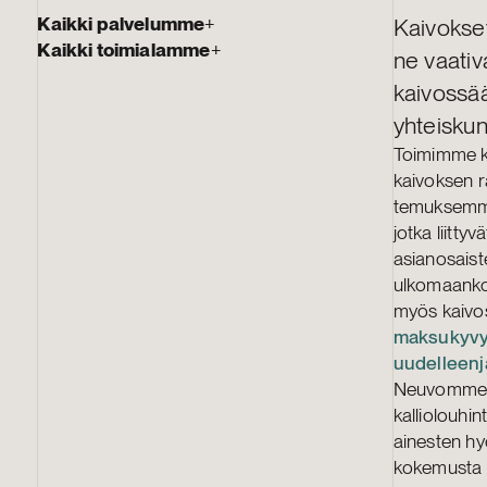
Kaikki palvelumme
+
Kaivokset 
Kaikki toimialamme
+
ne vaativ
kaivossää
yhteiskun
Toimimme k
kaivoksen ra
temuksemme
jotka liitty
asianosaist
ulkomaanko
myös kaivo
maksukyvy
uudelleenj
Neuvomme l
kalliolouhi
ainesten hy
kokemusta 