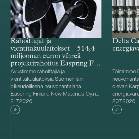
Rahoittajat ja
Delta Ca
vientitakuulaitokset – 514,4
energiav
miljoonan euron vihreä
projektirahoitus Easpring Finland
New Materialsin CAM-
Avustimme rahoittajia ja
Toimimme D
tehtaalle
vientitakuulaitoksia Suomen lain
neuvonanta
oikeudellisena neuvonantajana
olevan Kar
Easpring Finland New Materials Oy:n
energiavara
Julkaistu
Julkaistu
Kotkaan rakennettavan
21.7.2026
hankinnassa
20.7.2026
katodiaktiivimateriaalia (CAM)
Delta Capac
valmistavan tehtaan kehittämiseen ja
yhdessä Str
rakentamiseen liittyvässä 514,4
kanssa. Ka
miljoonan euron vihreässä
Teuvalla, j
projektirahoituksessa. Lainanottaja
/ 300 MWh.