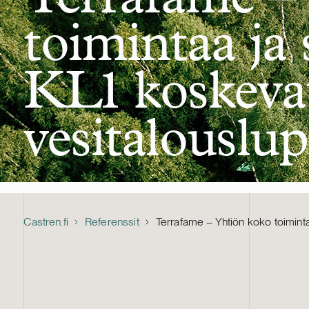
toimintaa ja 
KL1 koskevat
vesitalouslup
Castren.fi
Referenssit
Terrafame – Yhtiön koko toiminta