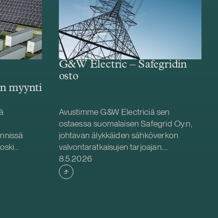
G&W Electric – Safegridin
osto
n myynti
ä
Avustimme G&W Electriciä sen
ostaessa suomalaisen Safegrid Oy:n,
nnissä
johtavan älykkäiden sähköverkon
koski
valvontaratkaisujen tarjoajan.
Julkaistu
4 MWp
Yrityskauppa nopeuttaa G&W
8.5.2026
W / 70
Electricin pitkäaikaista strategiaa
 Tuulipolar
integroida älykäs verkonvalvonta ja
na ja
ennakoiva analytiikka
y vastaa
sähkönjakeluportfolioonsa sekä
vahvistaa sen tarjontaa