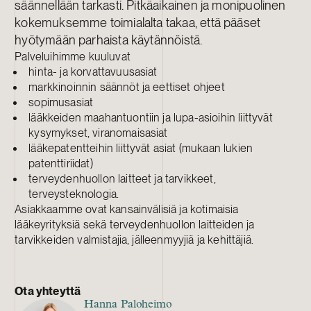
säännellään tarkasti. Pitkäaikainen ja monipuolinen
kokemuksemme toimialalta takaa, että pääset
hyötymään parhaista käytännöistä.
Palveluihimme kuuluvat
hinta- ja korvattavuusasiat
markkinoinnin säännöt ja eettiset ohjeet
sopimusasiat
lääkkeiden maahantuontiin ja lupa-asioihin liittyvät
kysymykset, viranomaisasiat
lääkepatentteihin liittyvät asiat (mukaan lukien
patenttiriidat)
terveydenhuollon laitteet ja tarvikkeet,
terveysteknologia.
Asiakkaamme ovat kansainvälisiä ja kotimaisia
lääkeyrityksiä sekä terveydenhuollon laitteiden ja
tarvikkeiden valmistajia, jälleenmyyjiä ja kehittäjiä.
Ota yhteyttä
Hanna Paloheimo