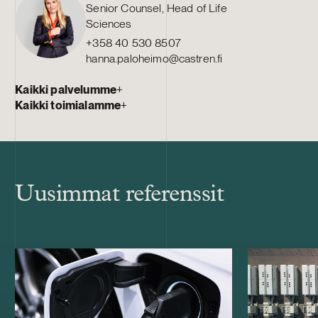
Senior Counsel, Head of Life
Sciences
+358 40 530 8507
hanna.paloheimo@castren.fi
Kaikki palvelumme
+
Kaikki toimialamme
+
Uusimmat referenssit