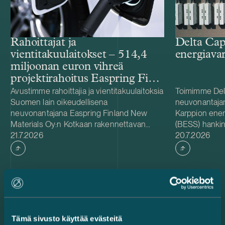
Rahoittajat ja
Delta Cap
vientitakuulaitokset – 514,4
energiava
miljoonan euron vihreä
projektirahoitus Easpring Finland
New Materialsin CAM-
Avustimme rahoittajia ja vientitakuulaitoksia
Toimimme Del
Suomen lain oikeudellisena
neuvonantaja
tehtaalle
neuvonantajana Easpring Finland New
Karppion energ
Materials Oy:n Kotkaan rakennettavan
(BESS) hankin
Julkaistu
Julkaistu
katodiaktiivimateriaalia (CAM) valmistavan
21.7.2026
Energyltä. Del
20.7.2026
tehtaan kehittämiseen ja rakentamiseen
hankkeen yhde
liittyvässä 514,4 miljoonan euron vihreässä
Foundationin
projektirahoituksessa. Lainanottaja
hanke sijaitse
Easpring Finland New Materials on Beijing
on 125 MW / 
Easpring Material Technologyn, Finnish
vastaa hankke
Minerals Groupin ja LG Energy Solutionin
käyttöönotost
omistama yhteisyritys. Rahoituksen myönsi
vuodelle 2027
Tämä sivusto käyttää evästeitä
kuusi kansainvälistä liikepankkia. Société
pitkäaikaisena