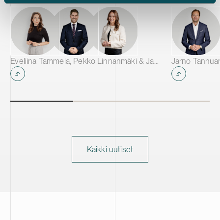
toimittamaan materiaaleja johtaville
akkuvalmistajille eri puolilla Eurooppaa.
Eveliina Tammela, Pekko Linnanmäki & Janina Assor
Jarno Tanhua
Kaikki uutiset