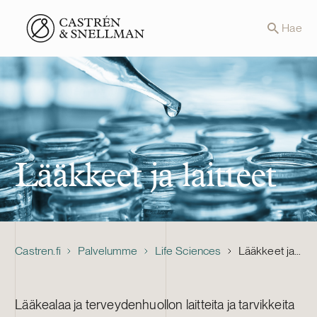
Front page
Hae
Lääkkeet ja laitteet
Castren.fi
Palvelumme
Life Sciences
Lääkkeet ja laitteet
Lääkealaa ja terveydenhuollon laitteita ja tarvikkeita