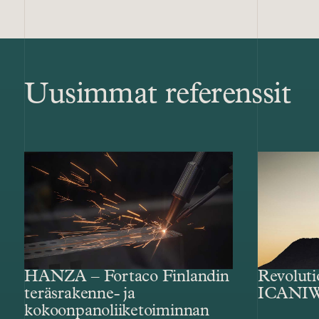
Uusimmat referenssit
HANZA – Fortaco Finlandin
Revolut
teräsrakenne- ja
ICANIW
kokoonpanoliiketoiminnan