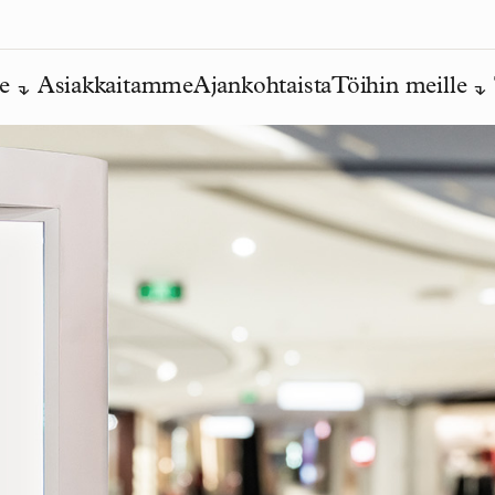
e
Asiakkaitamme
Ajankohtaista
Töihin meille