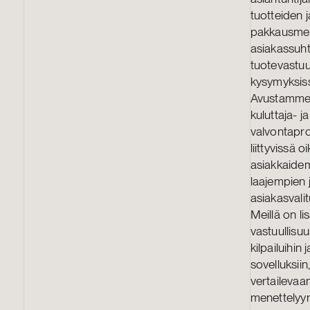
tuotteiden 
pakkausmerk
asiakassuht
tuotevastuu
kysymyksis
Avustamme a
kuluttaja- j
valvontapro
liittyvissä
asiakkaidem
laajempien j
asiakasvalit
Meillä on l
vastuullisu
kilpailuihin 
sovelluksiin
vertailevaa
menettelyyn 