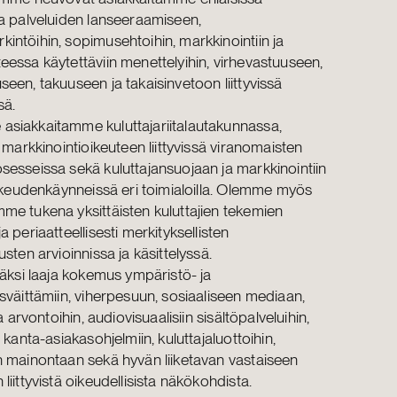
ja palveluiden lanseeraamiseen,
intöihin, sopimusehtoihin, markkinointiin ja
eessa käytettäviin menettelyihin, virhevastuuseen,
seen, takuuseen ja takaisinvetoon liittyvissä
sä.
siakkaitamme kuluttajariitalautakunnassa,
a markkinointioikeuteen liittyvissä viranomaisten
sesseissa sekä kuluttajansuojaan ja markkinointiin
 oikeudenkäynneissä eri toimialoilla. Olemme myös
me tukena yksittäisten kuluttajien tekemien
a periaatteellisesti merkityksellisten
usten arvioinnissa ja käsittelyssä.
isäksi laaja kokemus ympäristö- ja
usväittämiin, viherpesuun, sosiaaliseen mediaan,
ja arvontoihin, audiovisuaalisiin sisältöpalveluihin,
, kanta-asiakasohjelmiin, kuluttajaluottoihin,
n mainontaan sekä hyvän liiketavan vastaiseen
liittyvistä oikeudellisista näkökohdista.