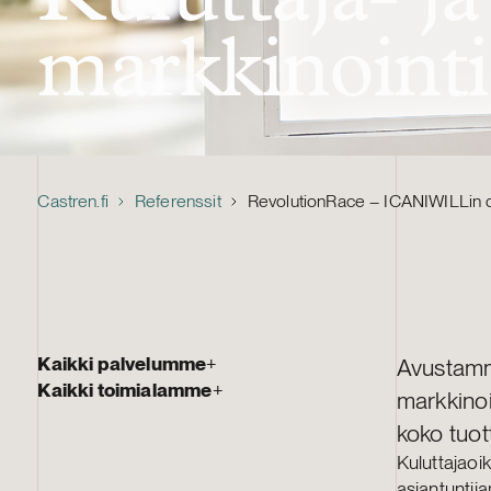
markkinointi
Castren.fi
Referenssit
RevolutionRace – ICANIWILLin 
Kaikki palvelumme
+
Avustamm
Kaikki toimialamme
+
markkinoi
koko tuot
Kuluttajaoik
asiantuntij