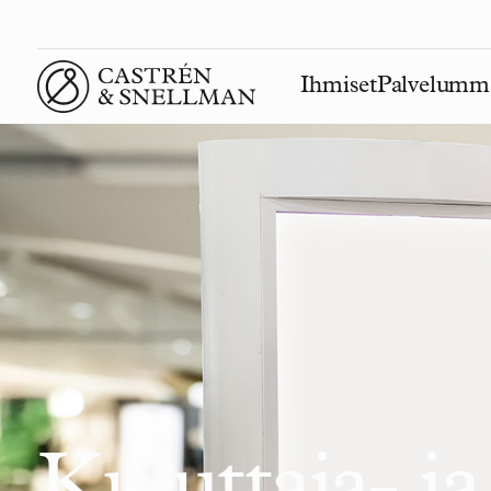
Ihmiset
Palvelumm
Front page
Kuluttaja- ja