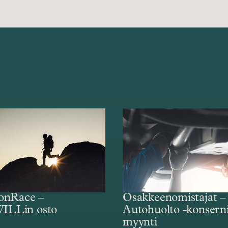
Osakkeenomistajat 
ionRace –
Autohuolto -konsern
ILLin osto
myynti