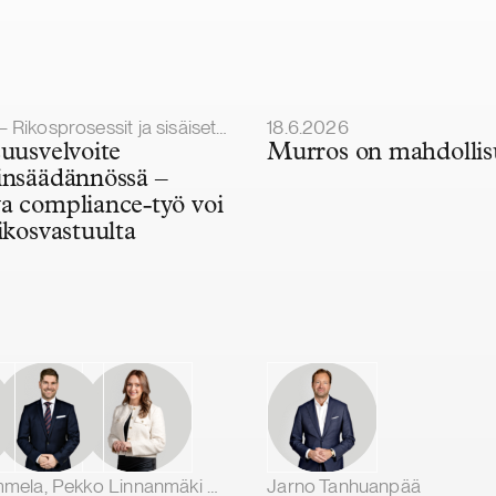
21 lähtien.
Julkaistu
kosprosessit ja sisäiset tutkinnat
18.6.2026
suusvelvoite
Murros on mahdollis
insäädännössä –
a compliance-työ voi
ikosvastuulta
Eveliina Tammela, Pekko Linnanmäki & Janina Assor
Jarno Tanhuanpää