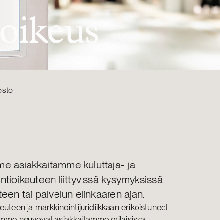
oikeus
osto
e asiakkaitamme kuluttaja- ja
ntioikeuteen liittyvissä kysymyksissä
teen tai palvelun elinkaaren ajan.
euteen ja markkinointijuridiikkaan erikoistuneet
amme neuvovat asiakkaitamme erilaisissa