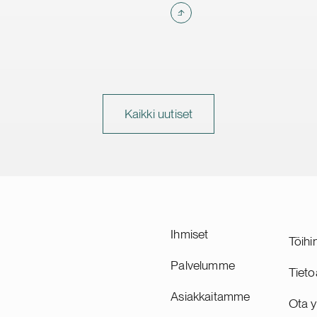
Kaikki uutiset
Ihmiset
Töihi
Palvelumme
Tieto
Asiakkaitamme
Ota y