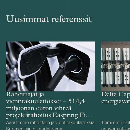
Uusimmat referenssit
Rahoittajat ja
Delta Cap
vientitakuulaitokset – 514,4
energiava
miljoonan euron vihreä
projektirahoitus Easpring Finland
New Materialsin CAM-
Avustimme rahoittajia ja vientitakuulaitoksia
Toimimme Del
Suomen lain oikeudellisena
neuvonantaja
tehtaalle