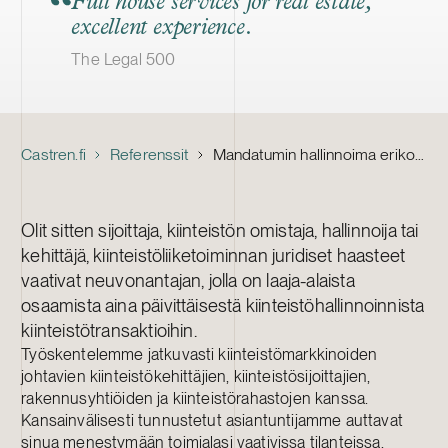
Full house services for real estate,
excellent experience.
The Legal 500
Castren.fi
Referenssit
Mandatumin hallinnoima erikoissijoitusrahasto – PMK-talon myynti
Olit sitten sijoittaja, kiinteistön omistaja, hallinnoija tai
kehittäjä, kiinteistöliiketoiminnan juridiset haasteet
vaativat neuvonantajan, jolla on laaja-alaista
osaamista aina päivittäisestä kiinteistöhallinnoinnista
kiinteistötransaktioihin.
Työskentelemme jatkuvasti kiinteistömarkkinoiden
johtavien kiinteistökehittäjien, kiinteistösijoittajien,
rakennusyhtiöiden ja kiinteistörahastojen kanssa.
Kansainvälisesti tunnustetut asiantuntijamme auttavat
sinua menestymään toimialasi vaativissa tilanteissa.