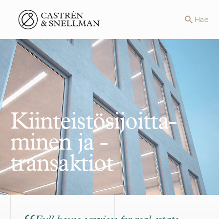
Front page
Hae
Kiinteistösijoitta­
minen ja -
transaktiot