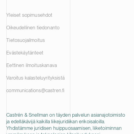
Yleiset sopimusehdot
Oikeudellinen tiedonanto
Tietosuojailmoitus
Evästekäytänteet
Eettinen ilmoituskanava
Varoitus kalasteluyrityksistä
communications@castren.fi
Castrén & Snellman on täyden palvelun asianajotoimisto
ja edelläkävijä kaikilla liikejuridiikan erikoisaloilla.
Yhdistämme juridisen huippuosaamisen, liiketoiminnan