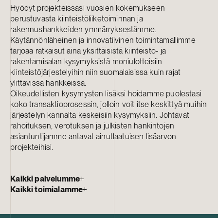
Hyödyt projekteissasi vuosien kokemukseen
perustuvasta kiinteistöliiketoiminnan ja
rakennushankkeiden ymmärryksestämme.
Käytännönläheinen ja innovatiivinen toimintamallimme
tarjoaa ratkaisut aina yksittäisistä kiinteistö- ja
rakentamisalan kysymyksistä moniulotteisiin
kiinteistöjärjestelyihin niin suomalaisissa kuin rajat
ylittävissä hankkeissa.
Oikeudellisten kysymysten lisäksi hoidamme puolestasi
koko transaktioprosessin, jolloin voit itse keskittyä muihin
järjestelyn kannalta keskeisiin kysymyksiin. Johtavat
rahoituksen, verotuksen ja julkisten hankintojen
asiantuntijamme antavat ainutlaatuisen lisäarvon
projekteihisi.
Kaikki palvelumme
+
Kaikki toimialamme
+