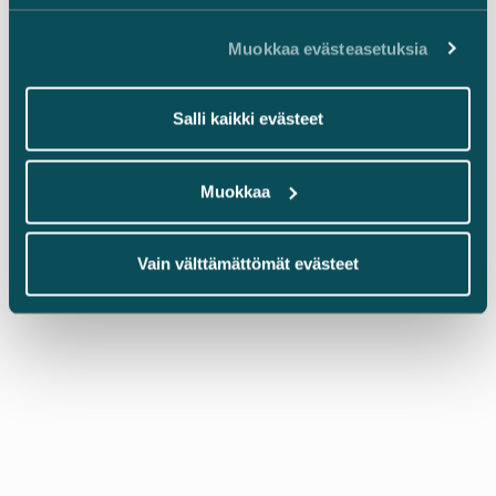
Muokkaa evästeasetuksia
Palvelut
Corporate Governance
Salli kaikki evästeet
Tags
Corporate Governance
Yhtiökokous
Muokkaa
Yhtiöoikeus
Vain välttämättömät evästeet
Castren.fi
Ajankohtaista
Yhtiökokousten etäosallistuminen tuli jäädäkseen
Koronapandemia on vauhdittanut erilaisten
osallistumismuotojen kehitystä
yhtiökokousrintamalla. Maaliskuusta 2020 lähtien
suuri osa pörssin päälistalle ja First North -
markkinapaikalle listautuneista yhtiöistä eli niin
sanotuista listayhtiöistä on järjestänyt