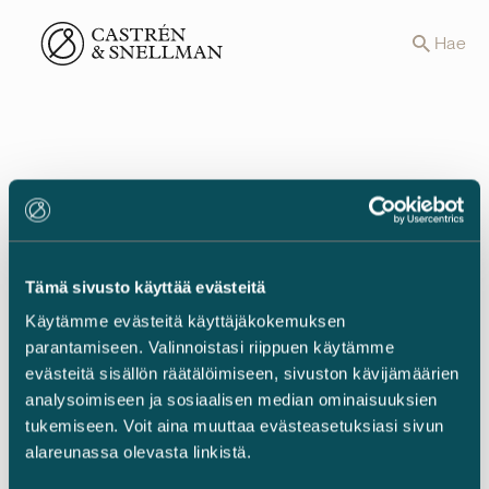
Front page
Hae
29.11.2021
Yhtiökokousten
etäosallistuminen tuli
jäädäkseen
Tämä sivusto käyttää evästeitä
Käytämme evästeitä käyttäjäkokemuksen
parantamiseen. Valinnoistasi riippuen käytämme
evästeitä sisällön räätälöimiseen, sivuston kävijämäärien
analysoimiseen ja sosiaalisen median ominaisuuksien
tukemiseen. Voit aina muuttaa evästeasetuksiasi sivun
alareunassa olevasta linkistä.