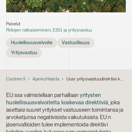
Palvelut
Riitojen ratkaiseminen
,
ESG ja yritysvastuu
Tags
Huolellisuusvelvoite
Vastuullisuus
Yritysvastuu
Castren.fi
Ajankohtaista
Uusi yritysvastuudirektiivi konkretisoituu viime kädessä oikeudenkäynneissä
EU:ssa valmistellaan parhaillaan
yritysten
huolellisuusvelvoitetta koskevaa direktiiviä
, joka
asettaisi suuret yritykset vastuuseen toimintansa ja
arvoketjunsa negatiivisista vaikutuksista. EU:n
jäsenvaltioiden tulee implementoida direktiivi
kahden vuoden kuluessa sen voimaantulosta.