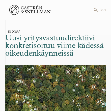
Front page
Hae
11.10.2023
Uusi yritysvastuudirektiivi
konkretisoituu viime kädessä
oikeudenkäynneissä