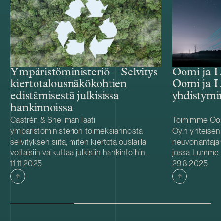
Ympäristöministeriö – Selvitys
Oomi ja 
kiertotalousnäkökohtien
Oomi ja 
edistämisestä julkisissa
yhdistymi
hankinnoissa
Castrén & Snellman laati
Toimimme Oom
ympäristöministeriön toimeksiannosta
Oy:n yhteisen
selvityksen siitä, miten kiertotalouslailla
neuvonantajan
voitaisiin vaikuttaa julkisiin hankintoihin
jossa Lumme E
Julkaistu
Julkaistu
siten, että kiertotaloustekijät otettaisiin
11.11.2025
Yhdistyminen
29.8.2025
niissä paremmin huomioon. Selvityksellä
suurimman säh
tuotettiin tietoa kiertotalouslain valmistelun
energiapalvel
tueksi. Selvitys sisältää katsauksen
merkittävää to
relevantteihin strategioihin,
2024 Oomin lii
toimintaohjelmiin ja linjauksiin,
euroa ja sen p