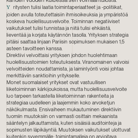
ritysten tulisi laatia toimintaperiaatteet ja -politiikat,
Y
joiden avulla toteutettaisiin ihmisoikeuksia ja ympäristöä
koskeva huolellisuusvelvoite. Toiminnan negatiiviset
vaikutukset tulisi tunnistaa ja niitä tulisi ehkäistä,
lieventää ja korjata käytännön tasolla. Yrityksen strategia
pitäisi saattaa linjaan Pariisin sopimuksen mukaisen 1,5
asteen tavoitteen kanssa.
Direktiivi velvoittaisi yrityksen johdon huolehtimaan
huolellisuustoimien toteutuksesta. Viranomainen valvoisi
velvoitteiden noudattamista, ja laiminlyönti voisi johtaa
merkittäviin sanktioihin yritykselle.
Monet suomalaiset yritykset ovat vastuullisen
liiketoiminnan kärkijoukoissa, mutta huolellisuusvelvoite
luo tarpeen tarkastella liiketoiminnan rakenteita ja
strategiaa uudelleen ja laajemmin koko arvoketjun
näkökulmasta. Ensivaiheen mukautuminen direktiivin
tuomiin muutoksiin on varmasti osittain mekaanista
sääntelyn jalkauttamista, kuten sisäisiä auditointeja ja
sopimusten läpikäyntiä. Muutoksen vaikutukset ulottuvat
kuitenkin syvemmälle: toimintamalleja on arvioitava