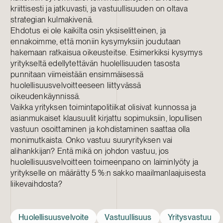
kriittisesti ja jatkuvasti, ja vastuullisuuden on oltava
strategian kulmakivenä.
Ehdotus ei ole kaikilta osin yksiselitteinen, ja
ennakoimme, että moniin kysymyksiin joudutaan
hakemaan ratkaisua oikeusteitse. Esimerkiksi kysymys
yritykseltä edellytettävän huolellisuuden tasosta
punnitaan viimeistään ensimmäisessä
huolellisuusvelvoitteeseen liittyvässä
oikeudenkäynnissä.
Vaikka yrityksen toimintapolitiikat olisivat kunnossa ja
asianmukaiset klausuulit kirjattu sopimuksiin, lopullisen
vastuun osoittaminen ja kohdistaminen saattaa olla
monimutkaista. Onko vastuu suuryrityksen vai
alihankkijan? Entä mikä on johdon vastuu, jos
huolellisuusvelvoitteen toimeenpano on laiminlyöty ja
yritykselle on määrätty 5 %:n sakko maailmanlaajuisesta
liikevaihdosta?
Huolellisuusvelvoite
Vastuullisuus
Yritysvastuu