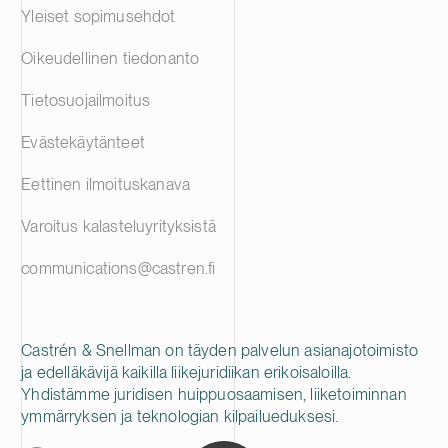
Yleiset sopimusehdot
Oikeudellinen tiedonanto
Tietosuojailmoitus
Evästekäytänteet
Eettinen ilmoituskanava
Varoitus kalasteluyrityksistä
communications@castren.fi
Castrén & Snellman on täyden palvelun asianajotoimisto
ja edelläkävijä kaikilla liikejuridiikan erikoisaloilla.
Yhdistämme juridisen huippuosaamisen, liiketoiminnan
ymmärryksen ja teknologian kilpailueduksesi.