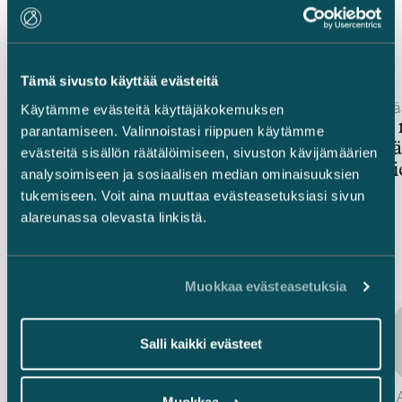
Uusimmat uutiset
Tämä sivusto käyttää evästeitä
Julkaistu
Julkaistu
12.6.2026 – Ympäristö, energia ja vihreä siirtymä
6.5.2026 – Pä
Käytämme evästeitä käyttäjäkokemuksen
Jakeluvelvoitteen
Kestävän
parantamiseen. Valinnoistasi riippuen käytämme
joustomekanismi avaa uusia
2.0 – mitä
evästeitä sisällön räätälöimiseen, sivuston kävijämäärien
mahdollisuuksia
hallinnoiji
analysoimiseen ja sosiaalisen median ominaisuuksien
ilmastotavoitteiden
tukemiseen. Voit aina muuttaa evästeasetuksiasi sivun
edistämiseen
alareunassa olevasta linkistä.
Muokkaa evästeasetuksia
Salli kaikki evästeet
Marius af Schultén, Sanna Aalto-Setälä, Laura Vuorinen & Marja Ollila