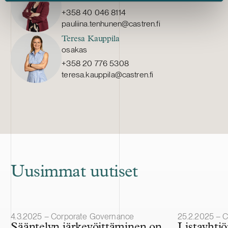
+358 40 046 8114
pauliina.tenhunen@castren.fi
Teresa Kauppila
osakas
+358 20 776 5308
teresa.kauppila@castren.fi
Uusimmat uutiset
Julkaistu
Julkaistu
4.3.2025 – Corporate Governance
25.2.2025 – 
Sääntelyn järkevöittäminen on
Listayhti