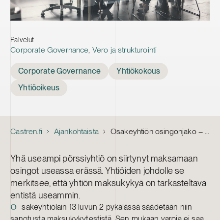
Palvelut
Corporate Governance
,
Vero ja strukturointi
Tags
Corporate Governance
Yhtiökokous
Yhtiöoikeus
Castren.fi
Ajankohtaista
Osakeyhtiön osingonjako – arvioi maksukykyä myös maksuhetkellä
Yhä useampi pörssiyhtiö on siirtynyt maksamaan
osingot useassa erässä. Yhtiöiden johdolle se
merkitsee, että yhtiön maksukykyä on tarkasteltava
entistä useammin.
sakeyhtiölain 13 luvun 2 pykälässä säädetään niin
O
sanotusta maksukykytestistä. Sen mukaan varoja ei saa