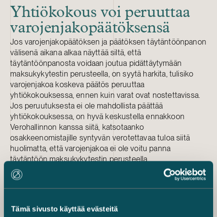
Yhtiökokous voi peruuttaa
varojenjakopäätöksensä
Jos varojenjakopäätöksen ja päätöksen täytäntöönpanon
välisenä aikana alkaa näyttää siltä, että
täytäntöönpanosta voidaan joutua pidättäytymään
maksukykytestin perusteella, on syytä harkita, tulisiko
varojenjakoa koskeva päätös peruuttaa
yhtiökokouksessa, ennen kuin varat ovat nostettavissa.
Jos peruutuksesta ei ole mahdollista päättää
yhtiökokouksessa, on hyvä keskustella ennakkoon
Verohallinnon kanssa siitä, katsotaanko
osakkeenomistajille syntyvän verotettavaa tuloa siitä
huolimatta, että varojenjakoa ei ole voitu panna
täytäntöön maksukykytestin perusteella.
Hallituksen valtuutuksesta
joustavuutta
Tämä sivusto käyttää evästeitä
Epävarmoina aikoina yhtiöt voivat saada tarpeellista