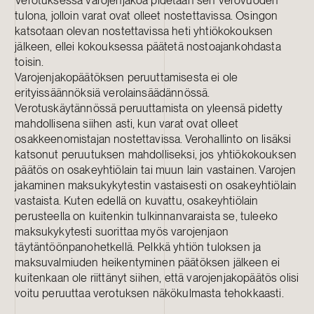
Verotuksessa varojenjakoa pidetään sen verovuoden
tulona, jolloin varat ovat olleet nostettavissa. Osingon
katsotaan olevan nostettavissa heti yhtiökokouksen
jälkeen, ellei kokouksessa päätetä nostoajankohdasta
toisin.
Varojenjakopäätöksen peruuttamisesta ei ole
erityissäännöksiä verolainsäädännössä.
Verotuskäytännössä peruuttamista on yleensä pidetty
mahdollisena siihen asti, kun varat ovat olleet
osakkeenomistajan nostettavissa. Verohallinto on lisäksi
katsonut peruutuksen mahdolliseksi, jos yhtiökokouksen
päätös on osakeyhtiölain tai muun lain vastainen. Varojen
jakaminen maksukykytestin vastaisesti on osakeyhtiölain
vastaista. Kuten edellä on kuvattu, osakeyhtiölain
perusteella on kuitenkin tulkinnanvaraista se, tuleeko
maksukykytesti suorittaa myös varojenjaon
täytäntöönpanohetkellä. Pelkkä yhtiön tuloksen ja
maksuvalmiuden heikentyminen päätöksen jälkeen ei
kuitenkaan ole riittänyt siihen, että varojenjakopäätös olisi
voitu peruuttaa verotuksen näkökulmasta tehokkaasti.