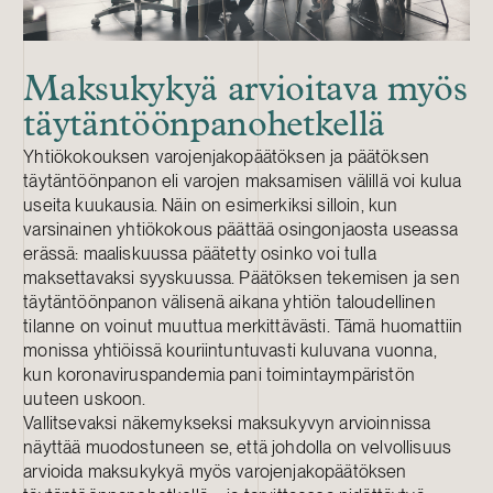
Maksukykyä arvioitava myös
täytäntöönpanohetkellä
Yhtiökokouksen varojenjakopäätöksen ja päätöksen
täytäntöönpanon eli varojen maksamisen välillä voi kulua
useita kuukausia. Näin on esimerkiksi silloin, kun
varsinainen yhtiökokous päättää osingonjaosta useassa
erässä: maaliskuussa päätetty osinko voi tulla
maksettavaksi syyskuussa. Päätöksen tekemisen ja sen
täytäntöönpanon välisenä aikana yhtiön taloudellinen
tilanne on voinut muuttua merkittävästi. Tämä huomattiin
monissa yhtiöissä kouriintuntuvasti kuluvana vuonna,
kun koronaviruspandemia pani toimintaympäristön
uuteen uskoon.
Vallitsevaksi näkemykseksi maksukyvyn arvioinnissa
näyttää muodostuneen se, että johdolla on velvollisuus
arvioida maksukykyä myös varojenjakopäätöksen