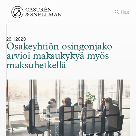
Front page
Hae
26.11.2020
Osakeyhtiön osingonjako –
arvioi maksukykyä myös
maksuhetkellä