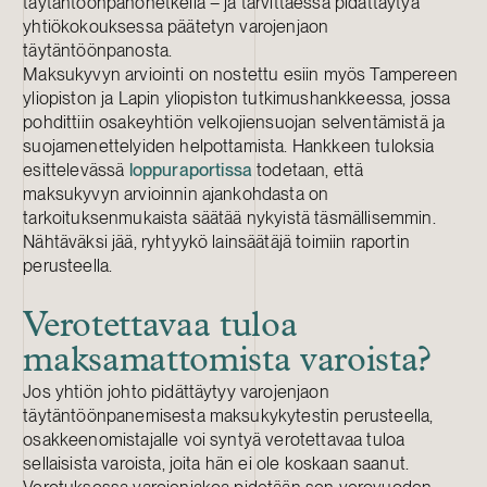
täytäntöönpanohetkellä – ja tarvittaessa pidättäytyä
yhtiökokouksessa päätetyn varojenjaon
täytäntöönpanosta.
Maksukyvyn arviointi on nostettu esiin myös Tampereen
yliopiston ja Lapin yliopiston tutkimushankkeessa, jossa
pohdittiin osakeyhtiön velkojiensuojan selventämistä ja
suojamenettelyiden helpottamista. Hankkeen tuloksia
esittelevässä
loppuraportissa
todetaan, että
maksukyvyn arvioinnin ajankohdasta on
tarkoituksenmukaista säätää nykyistä täsmällisemmin.
Nähtäväksi jää, ryhtyykö lainsäätäjä toimiin raportin
perusteella.
Verotettavaa tuloa
maksamattomista varoista?
Jos yhtiön johto pidättäytyy varojenjaon
täytäntöönpanemisesta maksukykytestin perusteella,
osakkeenomistajalle voi syntyä verotettavaa tuloa
sellaisista varoista, joita hän ei ole koskaan saanut.