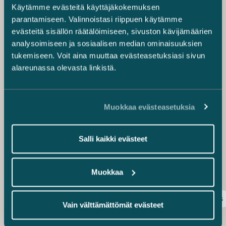
Käytämme evästeitä käyttäjäkokemuksen
joustavuutta valtuuttamalla hallituksen päättämään
parantamiseen. Valinnoistasi riippuen käytämme
osingon jakamisesta tai varojen jakamisesta vapaan
oman pääoman rahastosta. Verotuksessa nimittäin
evästeitä sisällön räätälöimiseen, sivuston kävijämäärien
valtuutuksen perusteella jaettujen varojen katsotaan
analysoimiseen ja sosiaalisen median ominaisuuksien
olevan saajansa nostettavissa vasta hallituksen tekemän
tukemiseen. Voit aina muuttaa evästeasetuksiasi sivun
päätöksen perusteella.
alareunassa olevasta linkistä.
Valtuutusta harkittaessa on muistettava, että
osakkeenomistajilla, joilla on vähintään kymmenesosa
yhtiön kaikista osakkeista, on oikeus vaatia
Muokkaa evästeasetuksia
osakeyhtiölain 13 luvun 7 pykälän mukaista
vähemmistöosinkoa varsinaisessa yhtiökokouksessa
ennen voiton käyttämistä koskevan päätöksen
Salli kaikki evästeet
tekemistä. Vähemmistöosingon jakaminen ei
luonnollisesti sekään saa vaarantaa yhtiön
maksukykyisyyttä.
Muokkaa
Corporate Governance
Yhtiökokous
Yhtiöoikeus
Vain välttämättömät evästeet
Pauliina Tenhunen
osakas