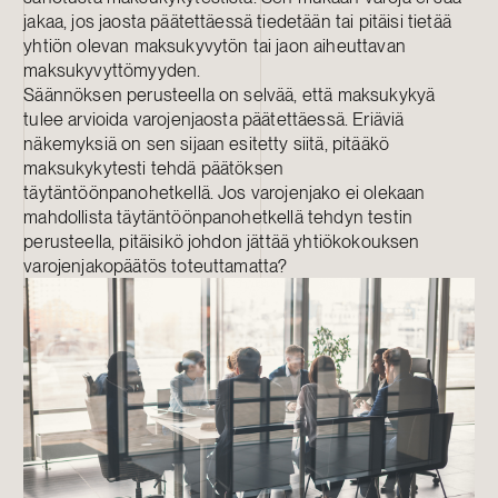
jakaa, jos jaosta päätettäessä tiedetään tai pitäisi tietää
yhtiön olevan maksukyvytön tai jaon aiheuttavan
maksukyvyttömyyden.
Säännöksen perusteella on selvää, että maksukykyä
tulee arvioida varojenjaosta päätettäessä. Eriäviä
näkemyksiä on sen sijaan esitetty siitä, pitääkö
maksukykytesti tehdä päätöksen
täytäntöönpanohetkellä. Jos varojenjako ei olekaan
mahdollista täytäntöönpanohetkellä tehdyn testin
perusteella, pitäisikö johdon jättää yhtiökokouksen
varojenjakopäätös toteuttamatta?