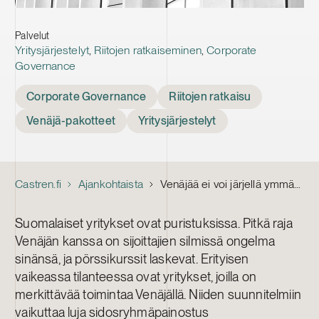
Palvelut
Yritysjärjestelyt
,
Riitojen ratkaiseminen
,
Corporate
Governance
Tags
Corporate Governance
Riitojen ratkaisu
Venäjä-pakotteet
Yritysjärjestelyt
Castren.fi
Ajankohtaista
Venäjää ei voi järjellä ymmärtää
Suomalaiset yritykset ovat puristuksissa. Pitkä raja
Venäjän kanssa on sijoittajien silmissä ongelma
sinänsä, ja pörssikurssit laskevat. Erityisen
vaikeassa tilanteessa ovat yritykset, joilla on
merkittävää toimintaa Venäjällä. Niiden suunnitelmiin
vaikuttaa luja sidosryhmäpainostus