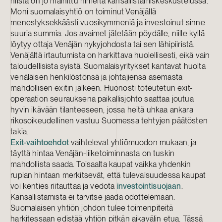
niistä on jo mainittu nimeltä kansallistamiskeskustelussa.
Moni suomalaisyhtiö on toiminut Venäjällä
menestyksekkäästi vuosikymmeniä ja investoinut sinne
suuria summia. Jos avaimet jätetään pöydälle, niille kyllä
löytyy ottaja Venäjän nykyjohdosta tai sen lähipiiristä.
Venäjältä irtautumista on harkittava huolellisesti, eikä vain
taloudellisista syistä. Suomalaisyritykset kantavat huolta
venäläisen henkilöstönsä ja johtajiensa asemasta
mahdollisen exitin jälkeen. Huonosti toteutetun exit-
operaation seurauksena paikallisjohto saattaa joutua
hyvin ikävään tilanteeseen, jossa heitä uhkaa ankara
rikosoikeudellinen vastuu Suomessa tehtyjen päätösten
takia.
Exit-vaihtoehdot
vaihtelevat yhtiömuodon mukaan, ja
täyttä hintaa Venäjän-liiketoiminnasta on tuskin
mahdollista saada. Toisaalta kaupat vaikka yhdenkin
ruplan hintaan merkitsevät, että tulevaisuudessa kaupat
voi kenties riitauttaa ja vedota
investointisuojaan
.
Kansallistamista ei tarvitse jäädä odottelemaan.
Suomalaisen yhtiön johdon tulee toimenpiteitä
harkitessaan edistää yhtiön pitkän aikavälin etua. Tässä