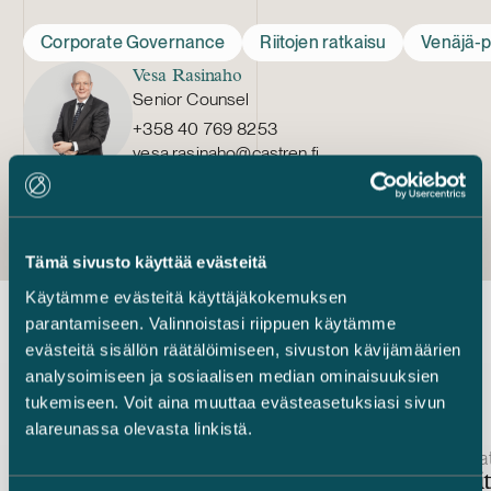
Corporate Governance
Riitojen ratkaisu
Venäjä-p
Vesa Rasinaho
Senior Counsel
+358 40 769 8253
vesa.rasinaho@castren.fi
Tämä sivusto käyttää evästeitä
Käytämme evästeitä käyttäjäkokemuksen
parantamiseen. Valinnoistasi riippuen käytämme
evästeitä sisällön räätälöimiseen, sivuston kävijämäärien
Uusimmat uutiset
analysoimiseen ja sosiaalisen median ominaisuuksien
tukemiseen. Voit aina muuttaa evästeasetuksiasi sivun
alareunassa olevasta linkistä.
Julkaistu
Julkaistu
7.5.2026 – FDI-sääntelyneuvonta
2.4.2026 – Dat
Suomen laajentuva FDI-
AI-agenti