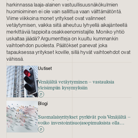
harkinnassa laaja-alainen vastuullisuusnäkökulmien
huomioiminen ei ole vain sallittua vaan välttämätöntä.
Viime viikkoina monet yritykset ovat valinneet
vetäytymisen, vaikka siitä aiheutuu lyhyellä aikajänteellä
merkittäviä tappioita osakkeenomistajille. Moniko yhtiö
uskaltaa jäädä? Argumentteja on kuultu kummankin
vaihtoehdon puolesta. Päätökset panevat joka
tapauksessa yritykset koville, sillä hyvät vaihtoehdot ovat
vähissä.
Uutiset
Venäjältä vetäytyminen – vastauksia
yleisimpiin kysymyksiin
Blogi
Suomalaisyritykset pyrkivät pois Venäjältä –
voiko investointisuojasopimuksista olla
apua?