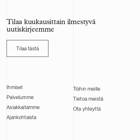
sopimusvalmist
on listattu Na
HANZA:lla on n
Tilaa kuukausittain ilmestyvä
sen vuosittain
uutiskirjeemme
miljardia Ruo
HANZA:a tässä
ruotsalaisen a
Tilaa tästä
kanssa.
Ihmiset
Töihin meille
Palvelumme
Tietoa meistä
Asiakkaitamme
Ota yhteyttä
Ajankohtaista