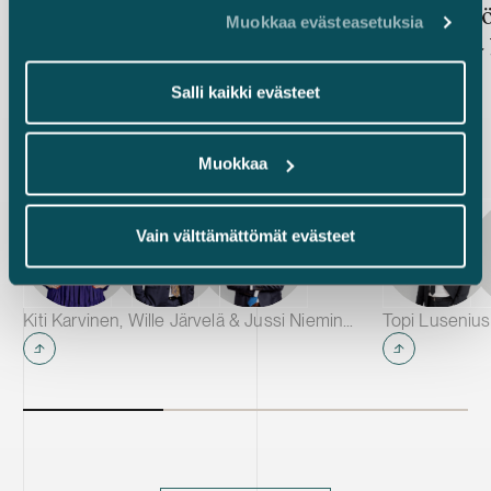
seuranta ei saa muodostua
pelisäännö
Muokkaa evästeasetuksia
investointien hidasteeksi
määrittää 
Salli kaikki evästeet
Muokkaa
Vain välttämättömät evästeet
Kiti Karvinen, Wille Järvelä & Jussi Nieminen