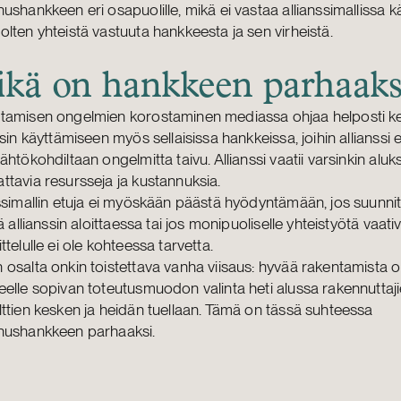
ushankkeen eri osapuolille, mikä ei vastaa allianssimallissa k
lten yhteistä vastuuta hankkeesta ja sen virheistä.
kä on hankkeen parhaaks
tamisen ongelmien korostaminen mediassa ohjaa helposti k
ssin käyttämiseen myös sellaisissa hankkeissa, joihin allianssi e
ähtökohdiltaan ongelmitta taivu. Allianssi vaatii varsinkin aluks
tavia resursseja ja kustannuksia.
ssimallin etuja ei myöskään päästä hyödyntämään, jos suunnit
lä allianssin aloittaessa tai jos monipuoliselle yhteistyötä vaativ
ttelulle ei ole kohteessa tarvetta.
osalta onkin toistettava vanha viisaus: hyvää rakentamista 
elle sopivan toteutusmuodon valinta heti alussa rakennuttaji
ttien kesken ja heidän tuellaan. Tämä on tässä suhteessa
nushankkeen parhaaksi.