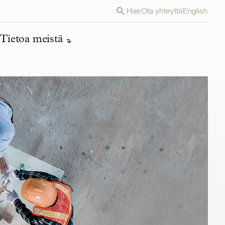
Hae
Ota yhteyttä
English
Tietoa meistä