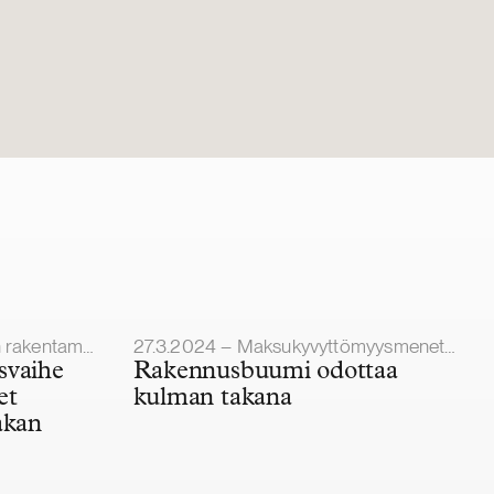
Julkaistu
n ja projektit
27.3.2024 – Maksukyvyttömyysmenettelyt
svaihe
Rakennusbuumi odottaa
et
kulman takana
akan