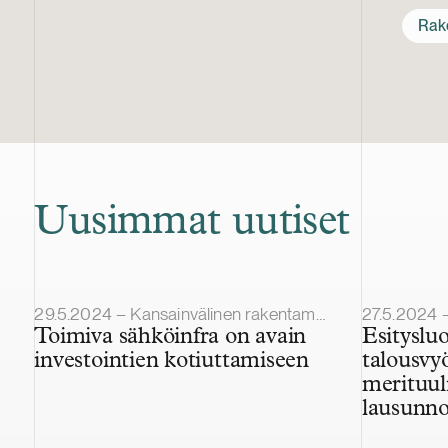
Rak
Uusimmat uutiset
Julkaistu
Julkaistu
29.5.2024 – Kansainvälinen rakentaminen ja projektit
27.5.2024 
Toimiva sähköinfra on avain
Esityslu
investointien kotiuttamiseen
talousvy
merituul
lausunno