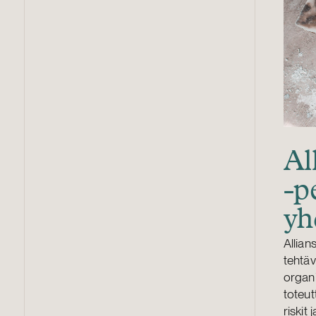
Al
-p
yh
Allian
tehtäv
organi
toteut
riskit