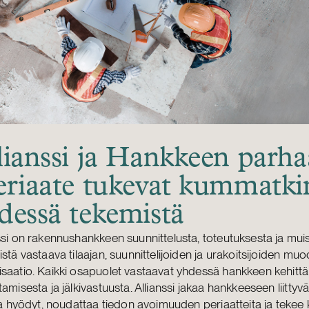
lianssi ja Hankkeen parha
eriaate tukevat kummatki
dessä tekemistä
ssi on rakennushankkeen suunnittelusta, toteutuksesta ja mui
istä vastaava tilaajan, suunnittelijoiden ja urakoitsijoiden m
saatio. Kaikki osapuolet vastaavat yhdessä hankkeen kehittä
tamisesta ja jälkivastuusta. Allianssi jakaa hankkeeseen liittyvät
 ja hyödyt, noudattaa tiedon avoimuuden periaatteita ja tekee 