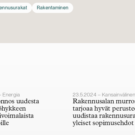
ennusurakat
Rakentaminen
Julkaistu
– Energia
23.5.2024 – Kansainvälinen rakentamine
onnos uudesta
Rakennusalan murro
öhykkeen
tarjoaa hyvät peruste
ivoimalaista
uudistaa rakennusur
ille
yleiset sopimusehdot