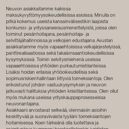
Neuvon asiakkaitamme kaikissa
maksukyvyttömyysoikeudellisissa asioissa. Minulla on
pitkä kokemus useista kansainvälisestikin laajoista
konkurssi- ja yrityssaneerausmenettelyistä, joissa olen
toiminut pesänhoitajana, pesänhoitaja- ja
selvittäjähallinnoissa ja velkojien edustajana. Avustan
asiakkaitamme myös vapaaehtoisissa velkajärjestelyissä,
panttirealisaatiossa sekä takaisinsaantioikeudellisissa
kysymyksissä. Toimin selvitysmiehenä useissa
vapaaehtoisissa yhtiöiden purkautumistilanteissa.
Lisäksi hoidan erilaisia yhtiöoikeudellisia sekä
sopimusriskienhallintaan liittyviä toimeksiantoja. Olen
erikoistunut johdon vastuukysymyksiin ja neuvon
jatkuvasti hallituksia yhtiöiden kriisitilanteissa. Olen ollut
myös mukana useissa yrityskauppaprosesseissa
neuvonantajana.
Asiakkaani arvostavat selkeää, olennaisiin asioihin
keskittyvää ja suoraviivaista tyyliäni toimeksiantojen
hoitamisessa. Koen tärkeänä olla luotettava ja
asiantunteva kumppani haasteellistenkin juridisten