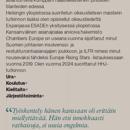
tilanteiden edessä.
Helsingin yliopistossa suoritetun oikeustieteen maisterin
tutkinnon lisäksi olen opiskellut oikeustiedettä
Espanjassa ESADEn yksityisessä yliopistossa.
Kansainvälinen asianajoalaa arvioiva hakemisto
Chambers Europe on useana vuonna sijoittanut minut
Suomen johtavien insolvenssi- ja
restukturointiasianajajien joukkoon, ja ILFR nimesi minut
nousevaksi tähdeksi Europe Rising Stars -listauksessaan
vuonna 2019. Olen vuonna 2024 suorittanut HHJ-
tutkinnon.
Ura
+
Koulutus
+
Kielitaito
+
Järjestötoiminta
+
Työskentely hänen kanssaan oli erittäin
miellyttävää. Hän etsi innokkaasti
ratkaisuja, ei uusia ongelmia.