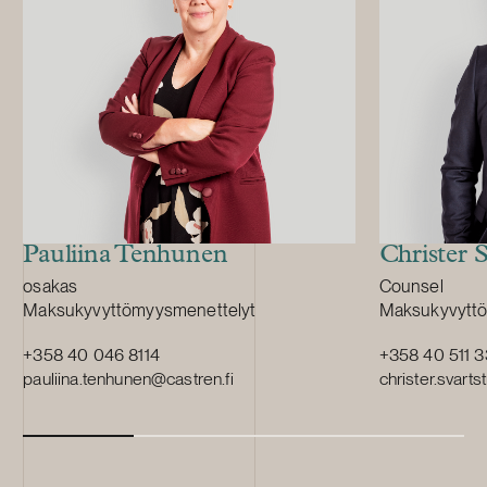
kanssa. Lopp
realisaatiotulo
omaisuusvaras
kokonaisuudes
Konkurssipesä
monipuolista 
Menettelyssä
konsernitilijärj
immateriaalioi
sopimuksiin, t
kuluttajavelkoj
Pauliina Tenhunen
Christer 
Lisäksi menett
Position:
Position:
osakas
Counsel
kansainvälinen
Primary service
Primary servi
Maksukyvyttömyysmenettelyt
Maksukyvyttö
pesänhoitaja o
alasajoa ja oma
+358 40 046 8114
+358 40 511 
yhteistyössä 
pauliina.tenhunen@castren.fi
christer.svart
konserniyhtiö
hallintojen ka
muun muassa 
myyntimahdoll
aineettomien