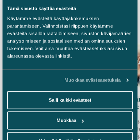
Tämä sivusto käyttää evästeitä
Uusimmat referenssit
Käytämme evästeitä käyttäjäkokemuksen
parantamiseen. Valinnoistasi riippuen käytämme
evästeitä sisällön räätälöimiseen, sivuston kävijämäärien
analysoimiseen ja sosiaalisen median ominaisuuksien
tukemiseen. Voit aina muuttaa evästeasetuksiasi sivun
alareunassa olevasta linkistä.
Muokkaa evästeasetuksia
Brookfield – DayOne Data
Life Finl
Salli kaikki evästeet
Centersin miljardin euron
hoitamin
holdco-rahoitus
Muokkaa
Avustimme johtavaa kansainvälistä
Luonnontuott
sijoitusyhtiötä Brookfieldia sekä
liittyvien tuo
kansainvälistä valtion sijoitusrahastoa
vähittäiskaupp