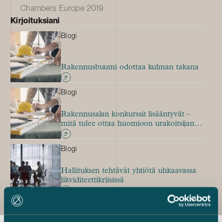
Chambers Europe 2019
Kirjoituksiani
Blogi
Rakennusbuumi odottaa kulman takana
Blogi
Rakennusalan konkurssit lisääntyvät –
mitä tulee ottaa huomioon urakoitsijan
konkurssitilanteessa?
Blogi
Hallituksen tehtävät yhtiötä uhkaavassa
likviditeettikriisissä