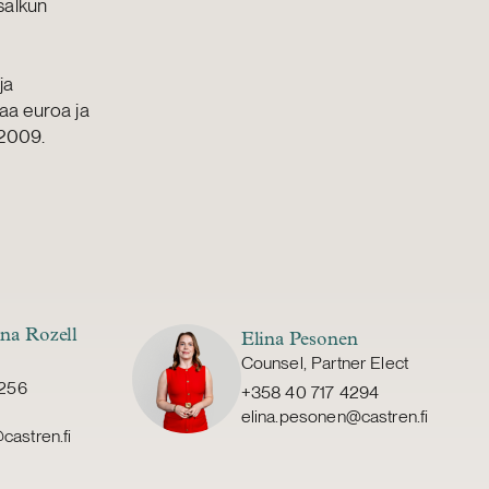
salkun
ja
naa euroa ja
 2009.
na Rozell
Elina Pesonen
Counsel, Partner Elect
7256
+358 40 717 4294
elina.pesonen@castren.fi
@castren.fi