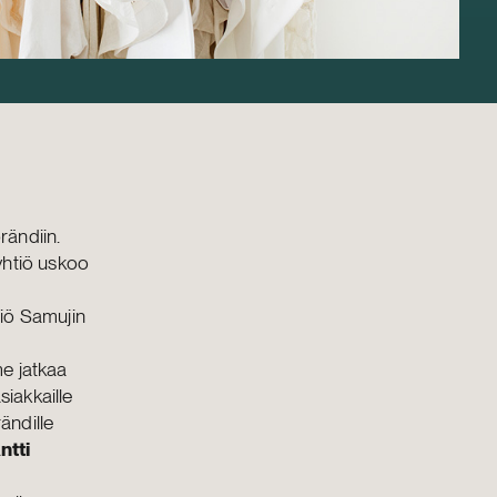
ändiin.
yhtiö uskoo
tiö Samujin
e jatkaa
siakkaille
ändille
ntti