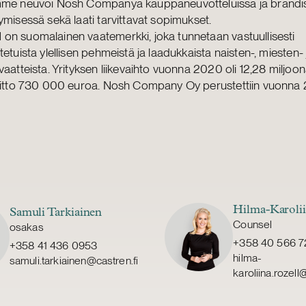
mme neuvoi Nosh Companya kauppaneuvotteluissa ja brändi
ymisessä sekä laati tarvittavat sopimukset.
on suomalainen vaatemerkki, joka tunnetaan vastuullisesti
tetuista ylellisen pehmeistä ja laadukkaista naisten-, miesten- 
vaatteista. Yrityksen liikevaihto vuonna 2020 oli 12,28 miljoo
voitto 730 000 euroa. Nosh Company Oy perustettiin vuonna
Hilma-Karolii
Samuli Tarkiainen
Counsel
osakas
+358 40 566 
+358 41 436 0953
hilma-
samuli.tarkiainen@castren.fi
karoliina.rozell