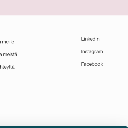
iviseen
siirtyvät uuden omistajan palvelukseen
gitaalisella
vanhoina työntekijöinä. Efima on
 palvelee
suomalainen digiyhtiö, joka edistää
Yhtiö on
suurten ja keskisuurten yritysten kasvua
holmassa
tehostamalla asiakkaidensa
liiketoimintaprosesseja ja luomalla niille
LinkedIn
n meille
kilpailuetua tekoälyn ja datan
innovatiivisella hyödyntämisellä. Yhtiöllä
Instagram
a meistä
on lähes 200 asiantuntijaa Helsingissä
Facebook
ja Tampereella.
hteyttä