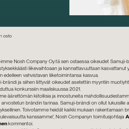
n osto
imme Nosh Company Oy:tä sen ostaessa oikeudet Samuji-br
yksekkäästi liikevaihtoaan ja kannattavuuttaan kasvattanut 
 edelleen vahvistavan liiketoimintansa kasvua.
-brändi ja siihen liittyvät oikeudet asetettiin myyntiin muotiyh
duttua konkurssiin maaliskuussa 2021.
e äärettömän kiitollisia ja innostuneita mahdollisuudestamm
arvostetun brändin tarinaa. Samuji-brändi on ollut lukuisille a
yksellinen. Toivotamme heidät kaikki mukaan rakentamaan br
 tulevaisuutta kanssamme”, Nosh Companyn toimitusjohtaja
A
inen
kommentoi.