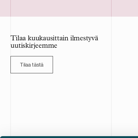
pitkäaikaisena hankekehittäjänä. Delta
Kaupan tot
Capacity on sveitsiläinen suurten
tavanomaist
akkuvarastojärjestelmien kehittäjä.
viranomais
Projekti vahvistaa Delta Capacityn
vuonna 200
kasvavaa pohjoismaista portfoliota.
konepajateo
Tilaa kuukausittain ilmestyvä
sopimusvalm
uutiskirjeemme
joka on lis
päälistalla
työntekijää,
Tilaa tästä
liikevaihto 
kruunua. A
transaktios
asianajotoi