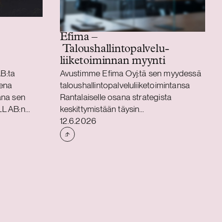
Efima –
Taloushallintopalvelu­
liiketoiminnan myynti
B:ta
Avustimme Efima Oyj:tä sen myydessä
sena
taloushallintopalveluliiketoimintansa
ana sen
Rantalaiselle osana strategista
LL AB:n
keskittymistään täysin
Julkaistu
ionRacen
liiketoimintasovellusten ja data- ja
12.6.2026
a
tekoälyratkaisujen toimittamiseen.
alainen
Kaupan myötä
er
taloushallintopalveluiden
tsissa
asiakassopimukset ja 65 palveluiden
inen treeni-
parissa työskentelevää asiantuntijaa
olutionRace
siirtyvät Rantalaiselle.
lainen
Liiketoimintakauppa toteutetaan
joaa
liikkeenluovutuksena ja asiantuntijat