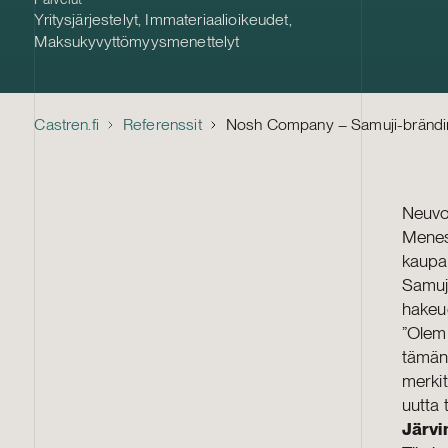
Yritysjärjestelyt
,
Immateriaalioikeudet
,
Maksukyvyttömyysmenettelyt
Castren.fi
Referenssit
Nosh Company – Samuji-brändi
Neuvo
Menest
kaupan
Samuji
hakeu
”Olemm
tämän 
merkit
uutta
Järv