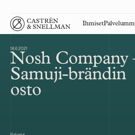
Ihmiset
Palvelumm
Front page
18.6.2021
Nosh Company 
Samuji-brändin
osto
Palvelut