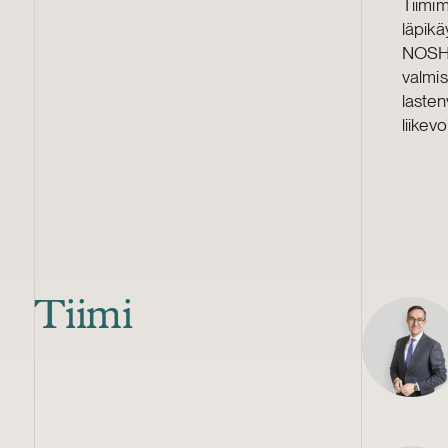
Tiimi
läpikä
NOSH 
valmis
lasten
liike
Tiimi