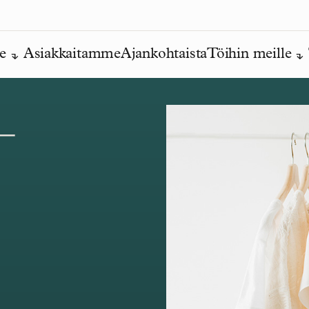
e
Asiakkaitamme
Ajankohtaista
Töihin meille
–