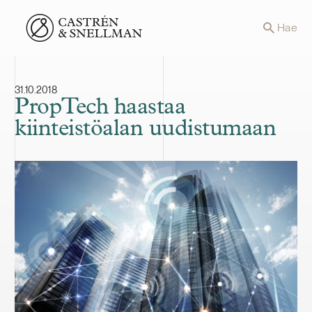
Front page
Hae
31.10.2018
PropTech haastaa
kiinteistöalan uudistumaan