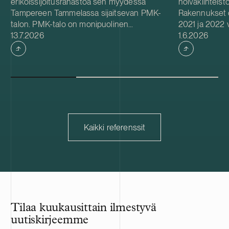
erikoissijoitusrahastoa sen myydessä
hoivakiinteist
Tampereen Tammelassa sijaitsevan PMK-
Rakennukset 
talon. PMK-talo on monipuolinen
2021 ja 2022 vä
Julkaistu
Julkaistu
toimitilakiinteistö, jossa toimii kymmeniä
13.7.2026
tekniset- ja y
1.6.2026
vuokralaisia. Tilat ovat muun muassa
kolme kiinteis
varasto-, tuotanto- ja toimistokäytössä.
Portfolion jälj
keskimääräine
Kaikki referenssit
Tilaa kuukausittain ilmestyvä
uutiskirjeemme