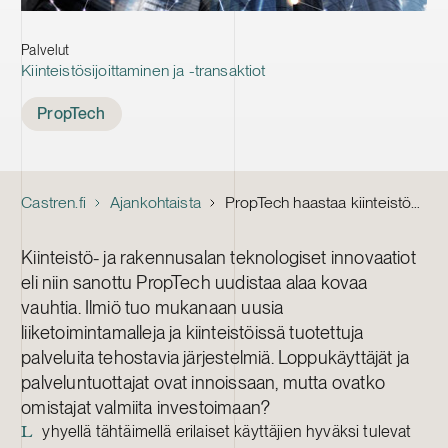
Palvelut
Kiinteistösijoittaminen ja -transaktiot
Tags
PropTech
Castren.fi
Ajankohtaista
PropTech haastaa kiinteistöalan uudistumaan
Kiinteistö- ja rakennusalan teknologiset innovaatiot
eli niin sanottu PropTech uudistaa alaa kovaa
vauhtia. Ilmiö tuo mukanaan uusia
liiketoimintamalleja ja kiinteistöissä tuotettuja
palveluita tehostavia järjestelmiä. Loppukäyttäjät ja
palveluntuottajat ovat innoissaan, mutta ovatko
omistajat valmiita investoimaan?
yhyellä tähtäimellä erilaiset käyttäjien hyväksi tulevat
L