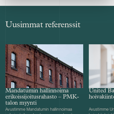
Uusimmat referenssit
Mandatumin hallinnoima
United B
erikoissijoitusrahasto – PMK-
hoivakiin
talon myynti
Avustimme Mandatumin hallinnoimaa
Avustimme Un