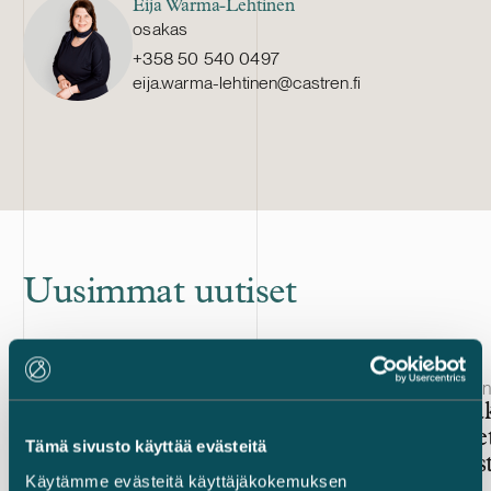
Eija Warma-Lehtinen
osakas
+358 50 540 0497
eija.warma-lehtinen@castren.fi
Uusimmat uutiset
Julkaistu
Julkaistu
22.5.2026 – Kiinteistösijoittaminen ja -transaktiot
3.1.2025 – Kiinte
Kiinteistökaupan erityispiirteet
Uuden rak
Suomessa: muotovaatimukset,
muutokse
Tämä sivusto käyttää evästeitä
luvanvaraisuus ja etuosto-
2025 alus
Käytämme evästeitä käyttäjäkokemuksen