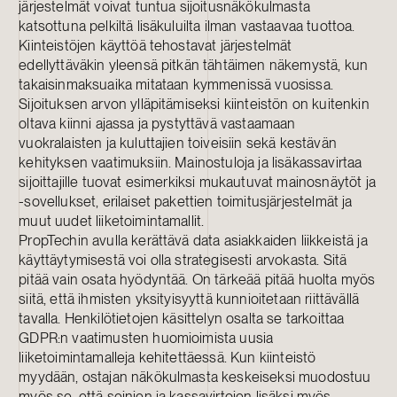
järjestelmät voivat tuntua sijoitusnäkökulmasta
katsottuna pelkiltä lisäkuluilta ilman vastaavaa tuottoa.
Kiinteistöjen käyttöä tehostavat järjestelmät
edellyttäväkin yleensä pitkän tähtäimen näkemystä, kun
takaisinmaksuaika mitataan kymmenissä vuosissa.
Sijoituksen arvon ylläpitämiseksi kiinteistön on kuitenkin
oltava kiinni ajassa ja pystyttävä vastaamaan
vuokralaisten ja kuluttajien toiveisiin sekä kestävän
kehityksen vaatimuksiin. Mainostuloja ja lisäkassavirtaa
sijoittajille tuovat esimerkiksi mukautuvat mainosnäytöt ja
-sovellukset, erilaiset pakettien toimitusjärjestelmät ja
muut uudet liiketoimintamallit.
PropTechin avulla kerättävä data asiakkaiden liikkeistä ja
käyttäytymisestä voi olla strategisesti arvokasta. Sitä
pitää vain osata hyödyntää. On tärkeää pitää huolta myös
siitä, että ihmisten yksityisyyttä kunnioitetaan riittävällä
tavalla. Henkilötietojen käsittelyn osalta se tarkoittaa
GDPR:n vaatimusten huomioimista uusia
liiketoimintamalleja kehitettäessä. Kun kiinteistö
myydään, ostajan näkökulmasta keskeiseksi muodostuu
myös se, että seinien ja kassavirtojen lisäksi myös