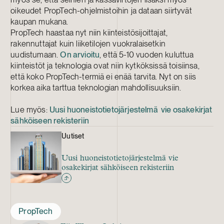
oikeudet PropTech-ohjelmistoihin ja
dataan siirtyvät
kaupan mukana.
PropTech haastaa nyt niin kiinteistösijoittajat,
rakennuttajat kuin liiketilojen vuokralaisetkin
uudistumaan.
On arvioitu
, että 5-10 vuoden kuluttua
kiinteistöt ja teknologia ovat niin kytköksissä toisiinsa,
että koko PropTech-termiä ei enää tarvita. Nyt on siis
korkea aika tarttua teknologian mahdollisuuksiin.
Lue myös:
Uusi huoneistotietojärjestelmä vie osakekirjat
sähköiseen rekisteriin
Uutiset
Uusi huoneistotietojärjestelmä vie
osakekirjat sähköiseen rekisteriin
PropTech