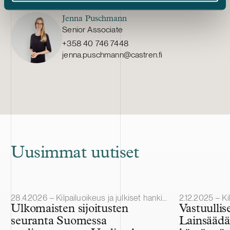
johanna.lahde@castren.fi
Jenna Puschmann
Senior Associate
+358 40 746 7448
jenna.puschmann@castren.fi
Uusimmat uutiset
Julkaistu
Julkaistu
28.4.2026 – Kilpailuoikeus ja julkiset hankinnat
2.12.2025 – Kilp
Ulkomaisten sijoitusten
Vastuullis
seuranta Suomessa
Lainsäädä