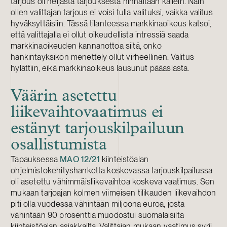
tarjous oli neljästä tarjouksesta hinnaltaan kallein. Näin
ollen valittajan tarjous ei voisi tulla valituksi, vaikka valitus
hyväksyttäisiin. Tässä tilanteessa markkinaoikeus katsoi,
että valittajalla ei ollut oikeudellista intressiä saada
markkinaoikeuden kannanottoa siitä, onko
hankintayksikön menettely ollut virheellinen. Valitus
hylättiin, eikä markkinaoikeus lausunut pääasiasta.
Väärin asetettu
liikevaihtovaatimus ei
estänyt tarjouskilpailuun
osallistumista
Tapauksessa
MAO 12/21
kiinteistöalan
ohjelmistokehityshanketta koskevassa tarjouskilpailussa
oli asetettu vähimmäisliikevaihtoa koskeva vaatimus. Sen
mukaan tarjoajan kolmen viimeisen tilikauden liikevaihdon
piti olla vuodessa vähintään miljoona euroa, josta
vähintään 90 prosenttia muodostui suomalaisilta
kiinteistöalan asiakkailta. Valittajan mukaan vaatimus syrji