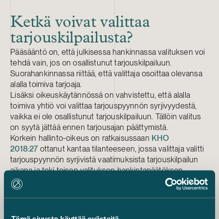
Ketkä voivat valittaa
tarjouskilpailusta?
Pääsääntö on, että julkisessa hankinnassa valituksen voi
tehdä vain, jos on osallistunut tarjouskilpailuun.
Suorahankinnassa riittää, että valittaja osoittaa olevansa
alalla toimiva tarjoaja.
Lisäksi oikeuskäytännössä on vahvistettu, että alalla
toimiva yhtiö voi valittaa tarjouspyynnön syrjivyydestä,
vaikka ei ole osallistunut tarjouskilpailuun. Tällöin valitus
on syytä jättää ennen tarjousajan päättymistä.
Korkein hallinto-oikeus on ratkaisussaan
KHO
2018:27
ottanut kantaa tilanteeseen, jossa valittaja valitti
tarjouspyynnön syrjivistä vaatimuksista tarjouskilpailun
aikana ja teki toisen valituksen hankintapäätöksen
jälkeen. Myöhempi valitus perustui muun muassa siihen,
että tarjouspyynnön tekniset eritelmät ja vaatimukset
ovat olleet kilpailua rajoittavia ja suhteellisuusperiaatteen
vastaisia.
Tämä sivusto käyttää evästeitä