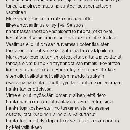
tarjoajia ja oli avoimuus- ja suhteellisuusperiaatteen
vastainen.
Markkinaoikeus katsoi ratkaisussaan, että
liikevaihtovaatimus oli syrjivä. Se suosi
hankintasäännösten vastaisesti toimijoita, jotka ovat
keskittyneet yksinomaan suomalaiseen kiinteistöalaan.
Vaatimus ei ollut omiaan turvamaan potentiaalisten
tarjoajien mahdollisuuksia osallistua tarjouskilpailuun.
Markkinaoikeus kuitenkin totesi, että valittaja ja voittanut
tarjoaja olivat kumpikin täyttäneet vähimmäisliikevaihtoa
koskevan vaatimuksen. Hankintayksikön menettely ei
siten ollut vaikuttanut valittajan mahdollisuuksiin
osallistua hankintamenettelyyn tai muutoin sen asemaan
hankintamenettelyssä.
Virhe ei ollut myöskään johtanut siihen, että tieto
hankinnasta ei olisi ollut saatavissa avoimesti julkisia
hankintoja koskevista ilmoituskanavista. Asiassa ei
esitetty, että kyseinen virhe olisi vaikuttanut
hankintamenettelyn lopputulokseen, ja markkinaoikeus
hylkäsi valituksen.