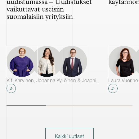
uudistumassa – Uudistukset
käytännön
vaikuttavat useisiin
suomalaisiin yrityksiin
Kiti Karvinen, Johanna Kyllöinen & Joachim Wik
Laura Vuorin
Kaikki uutiset