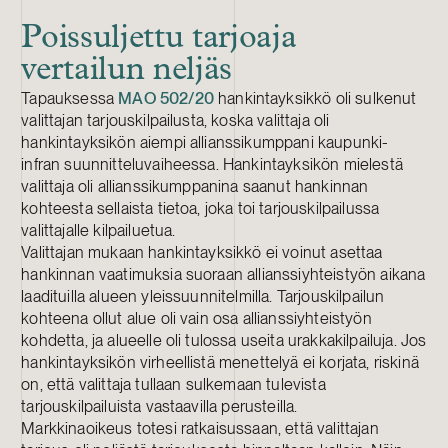
Poissuljettu tarjoaja
vertailun neljäs
Tapauksessa
MAO 502/20
hankintayksikkö oli sulkenut
valittajan tarjouskilpailusta, koska valittaja oli
hankintayksikön aiempi allianssikumppani kaupunki-
infran suunnitteluvaiheessa. Hankintayksikön mielestä
valittaja oli allianssikumppanina saanut hankinnan
kohteesta sellaista tietoa, joka toi tarjouskilpailussa
valittajalle kilpailuetua.
Valittajan mukaan hankintayksikkö ei voinut asettaa
hankinnan vaatimuksia suoraan allianssiyhteistyön aikana
laadituilla alueen yleissuunnitelmilla. Tarjouskilpailun
kohteena ollut alue oli vain osa allianssiyhteistyön
kohdetta, ja alueelle oli tulossa useita urakkakilpailuja. Jos
hankintayksikön virheellistä menettelyä ei korjata, riskinä
on, että valittaja tullaan sulkemaan tulevista
tarjouskilpailuista vastaavilla perusteilla.
Markkinaoikeus totesi ratkaisussaan, että valittajan