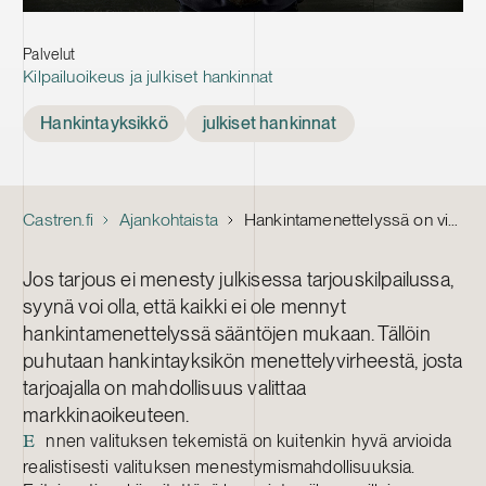
Palvelut
Kilpailuoikeus ja julkiset hankinnat
Tags
Hankintayksikkö
julkiset hankinnat
Castren.fi
Ajankohtaista
Hankintamenettelyssä on virhe – kannattaako valittaa?
Jos tarjous ei menesty julkisessa tarjouskilpailussa,
syynä voi olla, että kaikki ei ole mennyt
hankintamenettelyssä sääntöjen mukaan. Tällöin
puhutaan hankintayksikön menettelyvirheestä, josta
tarjoajalla on mahdollisuus valittaa
markkinaoikeuteen.
nnen valituksen tekemistä on kuitenkin hyvä arvioida
E
realistisesti valituksen menestymismahdollisuuksia.