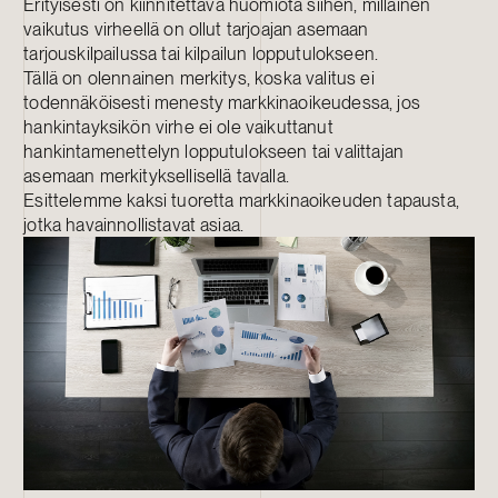
Erityisesti on kiinnitettävä huomiota siihen, millainen
vaikutus virheellä on ollut tarjoajan asemaan
tarjouskilpailussa tai kilpailun lopputulokseen.
Tällä on olennainen merkitys, koska valitus ei
todennäköisesti menesty markkinaoikeudessa, jos
hankintayksikön virhe ei ole vaikuttanut
hankintamenettelyn lopputulokseen tai valittajan
asemaan merkityksellisellä tavalla.
Esittelemme kaksi tuoretta markkinaoikeuden tapausta,
jotka havainnollistavat asiaa.