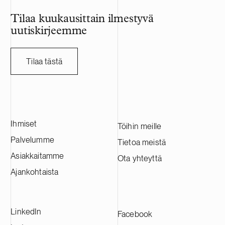
on listattu Nasdaq Tukholman päälistalla.
HANZA:lla on noin 5 000 työntekijää, ja
Tilaa kuukausittain ilmestyvä
sen vuosittainen liikevaihto on noin 10
uutiskirjeemme
miljardia Ruotsin kruunua. Avustamme
HANZA:a tässä transaktiossa yhteistyössä
ruotsalaisen asianajotoimisto Lindahlin
Tilaa tästä
kanssa.
Ihmiset
Töihin meille
Palvelumme
Tietoa meistä
Asiakkaitamme
Ota yhteyttä
Ajankohtaista
LinkedIn
Facebook