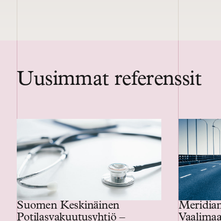
Uusimmat referenssit
Suomen Keskinäinen
Meridiam
Potilasvakuutusyhtiö –
Vaalima