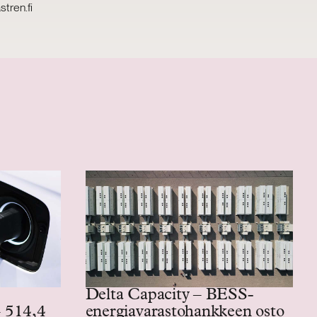
tren.fi
Delta Capacity – BESS-
– 514,4
energiavarastohankkeen osto