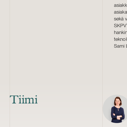
asiakk
asiaka
sekä 
SKPVY:
hankin
teknol
Sami 
Tiimi