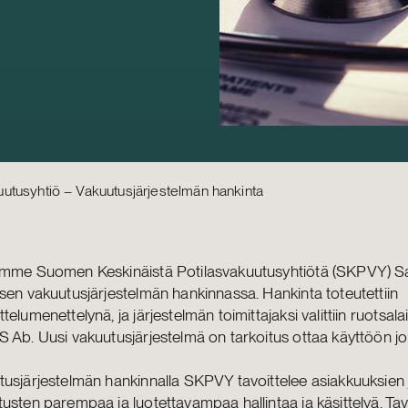
utusyhtiö – Vakuutusjärjestelmän hankinta
imme Suomen Keskinäistä Potilasvakuutusyhtiötä (SKPVY) S
sen vakuutusjärjestelmän hankinnassa. Hankinta toteutettiin
telumenettelynä, ja järjestelmän toimittajaksi valittiin ruotsal
 Ab. Uusi vakuutusjärjestelmä on tarkoitus ottaa käyttöön jo
usjärjestelmän hankinnalla SKPVY tavoittelee asiakkuuksien 
usten parempaa ja luotettavampaa hallintaa ja käsittelyä. Ta