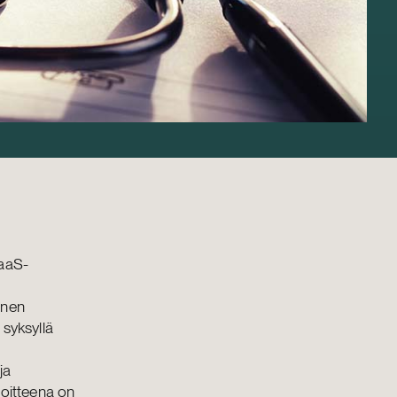
aaS-
ainen
 syksyllä
ja
voitteena on