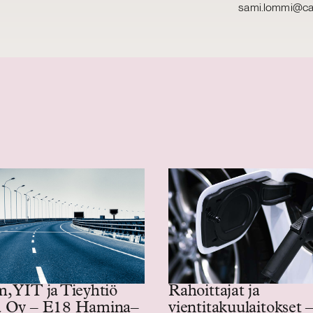
sami.lommi@cas
, YIT ja Tieyhtiö
Rahoittajat ja
a Oy – E18 Hamina–
vientitakuulaitokset 