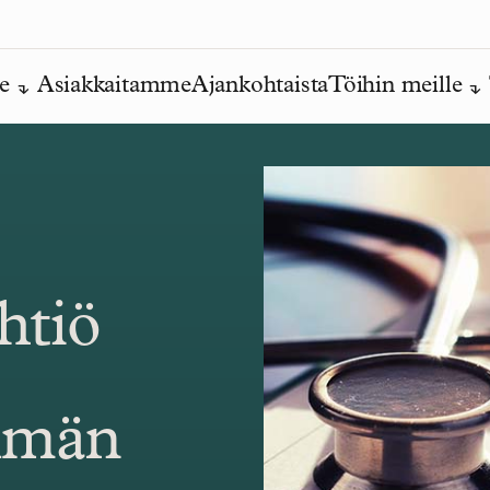
e
Asiakkaitamme
Ajankohtaista
Töihin meille
htiö
elmän