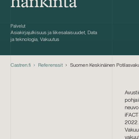
hankinta
Palvelut
Asiakirjajulkisuus ja liikesalaisuudet
,
Data
ja teknologia
,
Vakuutus
Castren.fi
Referenssit
Suomen Keskinäinen Potilasvaku
Avust
pohjai
neuvot
iFACTS
2022.
Vakuut
vakuut