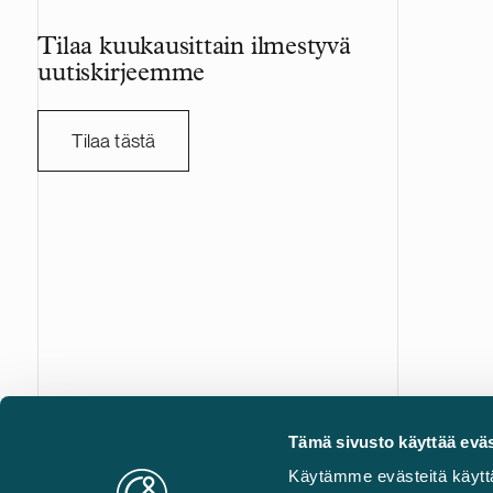
Hankkeen ra
Euroopan in
Tilaa kuukausittain ilmestyvä
Pohjoismaid
uutiskirjeemme
Pohjola Pa
hankkeessa 
Tieyhtiö Va
Tilaa tästä
Snellman on
joka on toi
kaikissa Su
toteutetuis
Hamina–Vaa
32 kilometr
moottoritien 
tiealueita.
viimeinen o
kulkee Suome
Kokonaisuu
Castrén & Snellman on täyden palvelun asianajotoimisto
Tämä sivusto käyttää eväs
Vaalimaan r
edelläkävijä kaikilla liikejuridiikan erikoisaloilla. Yhdistäm
odotusalue
Käytämme evästeitä käytt