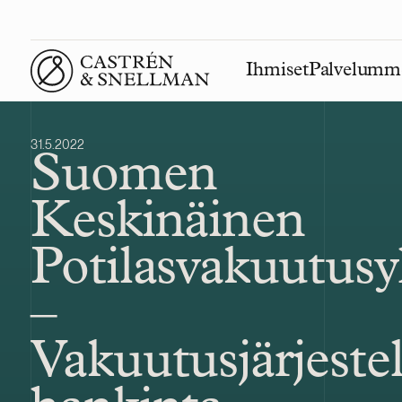
Ihmiset
Palvelumm
Front page
31.5.2022
Suomen
Keskinäinen
Potilasvakuutusy
–
Vakuutusjärjest