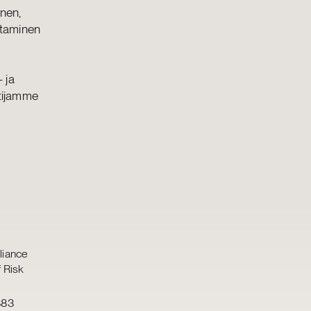
inen,
ntaminen
 ja
ntijamme
liance
f Risk
883