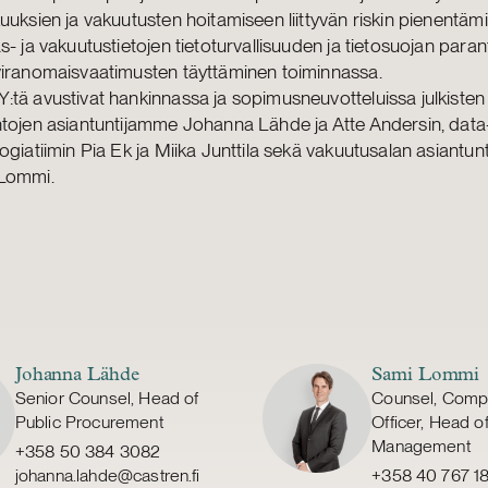
uuksien ja vakuutusten hoitamiseen liittyvän riskin pienentäm
s- ja vakuutustietojen tietoturvallisuuden ja tietosuojan para
viranomaisvaatimusten täyttäminen toiminnassa.
tä avustivat hankinnassa ja sopimusneuvotteluissa julkisten
tojen asiantuntijamme Johanna Lähde ja Atte Andersin, data-
ogiatiimin Pia Ek ja Miika Junttila sekä vakuutusalan asiantu
Lommi.
Johanna Lähde
Sami Lommi
Senior Counsel, Head of
Counsel, Comp
Public Procurement
Officer, Head o
Management
+358 50 384 3082
johanna.lahde@castren.fi
+358 40 767 1