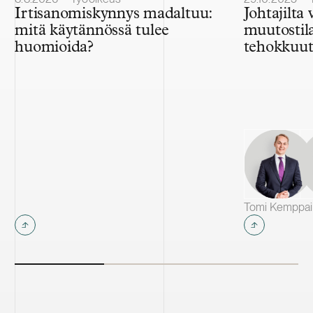
Irtisanomiskynnys madaltuu:
Johtajilta
mitä käytännössä tulee
muutostila
huomioida?
tehokkuutt