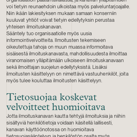
voi tietyin reunaehdoin ulkoistaa myös palveluntarjoajalle.
Niin ikään lakiesityksen mukaan samaan konserniin
kuuluvat yhtiöt voivat tietyin edellytyksin perustaa
yhteisen ilmoituskanavan.
Sääntely tuo organisaatiolle myös uusia
informointivelvoitteita. Ilmoitusten tekemiseen
oikeutettuja tahoja on muun muassa informoitava
sisäisestä ilmoituskanavasta, mahdollisuudesta ilmoittaa
viranomaisen ylläpitämään ulkoiseen ilmoituskanavaan
sekä ilmoittajan suojelun edellytyksistä. Lisäksi
ilmoitusten käsittelyyn on nimettävä vastuuhenkilöt, joita
myös tulee kouluttaa ilmoitusten käsittelyyn.
Tietosuojaa koskevat
velvoitteet huomioitava
Jotta ilmoituskanavan kautta tehtyjä ilmoituksia ja niihin
sisältyviä henkilötietoja voidaan käsitellä laillisesti,
kanavan käyttöönotossa on huomioitava
tietosuojasääntelyyn ja henkilöstön osalta myös