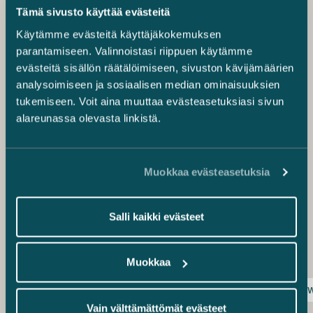
mukaan rekisterinpitäjien tulee laatia ilmoituskanaviin
Tämä sivusto käyttää evästeitä
liittyvästä henkilötietojen käsittelystä tietosuojaa koskeva
Käytämme evästeitä käyttäjäkokemuksen
vaikutustenarviointi.
parantamiseen. Valinnoistasi riippuen käytämme
evästeitä sisällön räätälöimiseen, sivuston kävijämäärien
Miten valmistautua uusiin
analysoimiseen ja sosiaalisen median ominaisuuksien
velvoitteisiin?
tukemiseen. Voit aina muuttaa evästeasetuksiasi sivun
alareunassa olevasta linkistä.
Uuden lainsäädännön vaatimukset täyttävä
ilmoituskanava suojaa ilmoittajan lisäksi myös yritystä,
sillä ilmoituskanavan avulla yrityksen on mahdollista
saada tietoa liiketoimintaa mahdollisesti uhkaavista
Muokkaa evästeasetuksia
väärinkäytöksistä sekä saada tietyksi ajaksi yksinoikeus
ilmoitusten käsittelyyn. Vaikka lainsäädännön valmistelu
on vielä kesken, sisäisen ilmoituskanavan käyttöönoton
Salli kaikki evästeet
valmistelu on suositeltavaa aloittaa viimeistään nyt.
Alkuun on hyvä laatia arvio tarvittavista toimenpiteistä.
Muokkaa
epäillyt väärinkäytökset
sisäinen ilmoituskanava
w
Vain välttämättömät evästeet
Eija Warma-Lehtinen