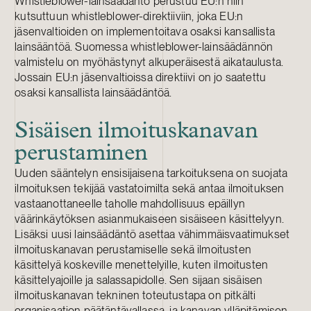
Whistleblower-lainsäädäntö perustuu EU:n niin
kutsuttuun whistleblower-direktiiviin, joka EU:n
jäsenvaltioiden on implementoitava osaksi kansallista
lainsääntöä. Suomessa whistleblower-lainsäädännön
valmistelu on myöhästynyt alkuperäisestä aikataulusta.
Jossain EU:n jäsenvaltioissa direktiivi on jo saatettu
osaksi kansallista lainsäädäntöä.
Sisäisen ilmoituskanavan
perustaminen
Uuden sääntelyn ensisijaisena tarkoituksena on suojata
ilmoituksen tekijää vastatoimilta sekä antaa ilmoituksen
vastaanottaneelle taholle mahdollisuus epäillyn
väärinkäytöksen asianmukaiseen sisäiseen käsittelyyn.
Lisäksi uusi lainsäädäntö asettaa vähimmäisvaatimukset
ilmoituskanavan perustamiselle sekä ilmoitusten
käsittelyä koskeville menettelyille, kuten ilmoitusten
käsittelyajoille ja salassapidolle. Sen sijaan sisäisen
ilmoituskanavan tekninen toteutustapa on pitkälti
organisaation päätäntävallassa, ja kanavan ylläpitämisen