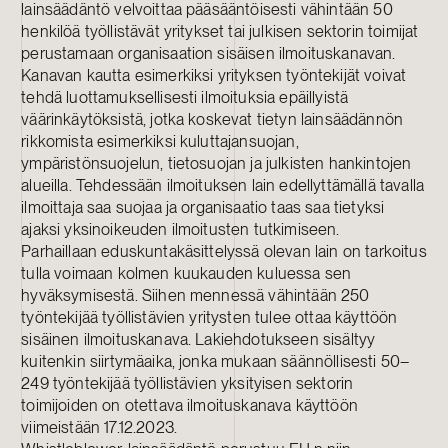
lainsäädäntö velvoittaa pääsääntöisesti vähintään 50
henkilöä työllistävät yritykset tai julkisen sektorin toimijat
perustamaan organisaation sisäisen ilmoituskanavan.
Kanavan kautta esimerkiksi yrityksen työntekijät voivat
tehdä luottamuksellisesti ilmoituksia epäillyistä
väärinkäytöksistä, jotka koskevat tietyn lainsäädännön
rikkomista esimerkiksi kuluttajansuojan,
ympäristönsuojelun, tietosuojan ja julkisten hankintojen
alueilla. Tehdessään ilmoituksen lain edellyttämällä tavalla
ilmoittaja saa suojaa ja organisaatio taas saa tietyksi
ajaksi yksinoikeuden ilmoitusten tutkimiseen.
Parhaillaan eduskuntakäsittelyssä olevan lain on tarkoitus
tulla voimaan kolmen kuukauden kuluessa sen
hyväksymisestä. Siihen mennessä vähintään 250
työntekijää työllistävien yritysten tulee ottaa käyttöön
sisäinen ilmoituskanava. Lakiehdotukseen sisältyy
kuitenkin siirtymäaika, jonka mukaan säännöllisesti 50–
249 työntekijää työllistävien yksityisen sektorin
toimijoiden on otettava ilmoituskanava käyttöön
viimeistään 17.12.2023.