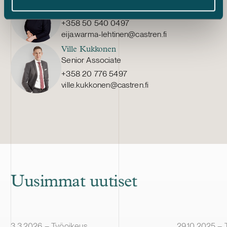
osakas
+358 50 540 0497
eija.warma-lehtinen@castren.fi
Ville Kukkonen
Senior Associate
+358 20 776 5497
ville.kukkonen@castren.fi
Uusimmat uutiset
Julkaistu
Julkaistu
3.3.2026 – Työoikeus
29.10.2025 – 