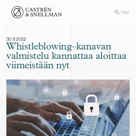
Front page
Hae
30.9.2022
Whistleblowing–kanavan
valmistelu kannattaa aloittaa
viimeistään nyt