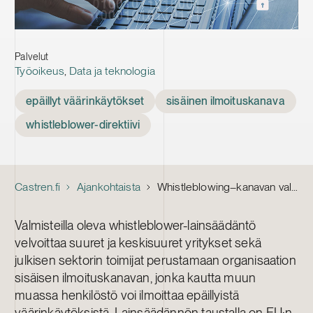
Palvelut
Työoikeus
,
Data ja teknologia
Tags
epäillyt väärinkäytökset
sisäinen ilmoituskanava
whistleblower-direktiivi
Castren.fi
Ajankohtaista
Whistleblowing–kanavan valmistelu kannattaa aloittaa viimeistään nyt
Valmisteilla oleva whistleblower-lainsäädäntö
velvoittaa suuret ja keskisuuret yritykset sekä
julkisen sektorin toimijat perustamaan organisaation
sisäisen ilmoituskanavan, jonka kautta muun
muassa henkilöstö voi ilmoittaa epäillyistä
väärinkäytöksistä. Lainsäädännön taustalla on EU:n