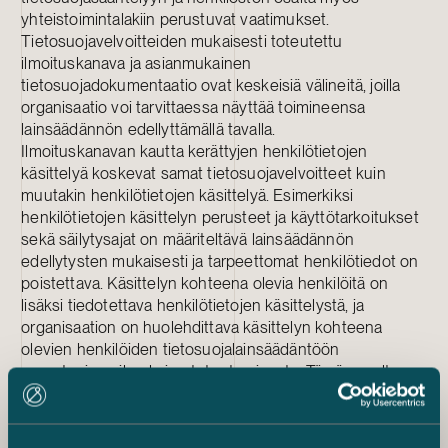
yhteistoimintalakiin perustuvat vaatimukset.
Tietosuojavelvoitteiden mukaisesti toteutettu
ilmoituskanava ja asianmukainen
tietosuojadokumentaatio ovat keskeisiä välineitä, joilla
organisaatio voi tarvittaessa näyttää toimineensa
lainsäädännön edellyttämällä tavalla.
Ilmoituskanavan kautta kerättyjen henkilötietojen
käsittelyä koskevat samat tietosuojavelvoitteet kuin
muutakin henkilötietojen käsittelyä. Esimerkiksi
henkilötietojen käsittelyn perusteet ja käyttötarkoitukset
sekä säilytysajat on määriteltävä lainsäädännön
edellytysten mukaisesti ja tarpeettomat henkilötiedot on
poistettava. Käsittelyn kohteena olevia henkilöitä on
lisäksi tiedotettava henkilötietojen käsittelystä, ja
organisaation on huolehdittava käsittelyn kohteena
olevien henkilöiden tietosuojalainsäädäntöön
perustuvien oikeuksien toteutumisesta. Tämän osalta on
hyvä huomioida, että uusi lainsäädäntö asettaa tiettyjä
poikkeuksellisia rajoitteita rekisteröityjen
oikeuksiin. Lisäksi Tietosuojavaltuutetun päätöksen