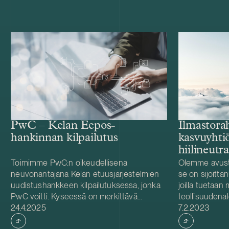
PwC – Kelan Eepos-
Ilmastorah
hankinnan kilpailutus
kasvuyhtiö
hiilineutr
Toimimme PwC:n oikeudellisena
Olemme avust
neuvonantajana Kelan etuusjärjestelmien
se on sijoittan
uudistushankkeen kilpailutuksessa, jonka
joilla tuetaa
PwC voitti. Kyseessä on merkittävä
teollisuudenal
Julkaistu
Julkaistu
Suomen sosiaaliturvainfrastruktuurin
24.4.2025
kautta hiilineu
7.2.2023
modernisointia koskeva hanke. Kela on
Ilmastorahast