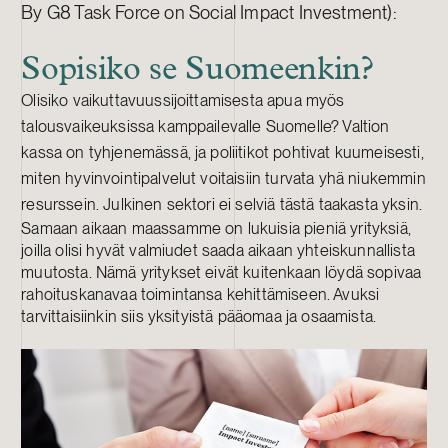
By G8 Task Force on Social Impact Investment):
Sopisiko se Suomeenkin?
Olisiko vaikuttavuussijoittamisesta apua myös
talousvaikeuksissa kamppailevalle Suomelle? Valtion
kassa on tyhjenemässä, ja poliitikot pohtivat kuumeisesti,
miten hyvinvointipalvelut voitaisiin turvata yhä niukemmin
resurssein. Julkinen sektori ei selviä tästä taakasta yksin.
Samaan aikaan maassamme on lukuisia pieniä yrityksiä,
joilla olisi hyvät valmiudet saada aikaan yhteiskunnallista
muutosta. Nämä yritykset eivät kuitenkaan löydä sopivaa
rahoituskanavaa toimintansa kehittämiseen. Avuksi
tarvittaisiinkin siis yksityistä pääomaa ja osaamista.