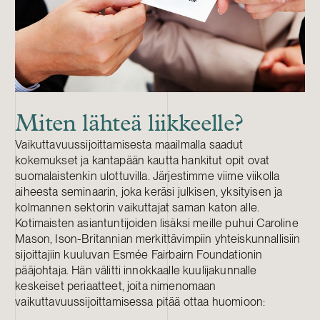
Miten lähteä liikkeelle?
Vaikuttavuussijoittamisesta maailmalla saadut
kokemukset ja kantapään kautta hankitut opit ovat
suomalaistenkin ulottuvilla. Järjestimme viime viikolla
aiheesta seminaarin, joka keräsi julkisen, yksityisen ja
kolmannen sektorin vaikuttajat saman katon alle.
Kotimaisten asiantuntijoiden lisäksi meille puhui Caroline
Mason, Ison-Britannian merkittävimpiin yhteiskunnallisiin
sijoittajiin kuuluvan Esmée Fairbairn Foundationin
pääjohtaja. Hän välitti innokkaalle kuulijakunnalle
keskeiset periaatteet, joita nimenomaan
vaikuttavuussijoittamisessa pitää ottaa huomioon: