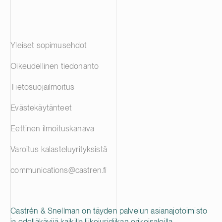
pienentämään
hiilidioksidipää
Sijoitus geo
erikoistunee
Yleiset sopimusehdot
Ilmastorahasto
Quantitative 
Oikeudellinen tiedonanto
kohdentuu eri
tehokkaamman
Tietosuojailmoitus
keskisyvien l
Geoterminen l
Evästekäytänteet
kun siirrytään 
polttoaineide
Eettinen ilmoituskanava
lämmöntuotann
avulla lämpöä
Varoitus kalasteluyrityksistä
energiatehokka
Keskisyviä lä
communications@castren.fi
myös kiinteist
mahdollistavat
siten vastaava
Castrén & Snellman on täyden palvelun asianajotoimisto
lämmön tasaam
ja edelläkävijä kaikilla liikejuridiikan erikoisaloilla.
Recyclingiin 