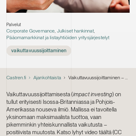
Palvelut
Corporate Governance
,
Julkiset hankinnat
,
Pääomamarkkinat ja listayhtiöiden yritysjärjestelyt
Tags
vaikuttavuussijoittaminen
Castren.fi
Ajankohtaista
Vaikuttavuussijoittaminen – yksityisellä rahalla yhteistä hyvää
Vaikuttavuussijoittamisesta (
impact investing
) on
tullut erityisesti Isossa-Britanniassa ja Pohjois-
Amerikassa nouseva ilmiö. Mallissa ei tavoitella
yksinomaan maksimaalista tuottoa, vaan
pikemminkin yhteiskunnallista vaikutusta –
positiivista muutosta. Katso lyhyt video täältä (CC