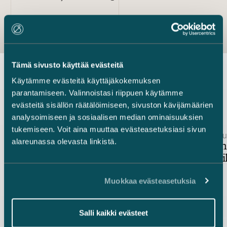
Tämä sivusto käyttää evästeitä
Käytämme evästeitä käyttäjäkokemuksen
Uusimmat uutiset
parantamiseen. Valinnoistasi riippuen käytämme
evästeitä sisällön räätälöimiseen, sivuston kävijämäärien
analysoimiseen ja sosiaalisen median ominaisuuksien
tukemiseen. Voit aina muuttaa evästeasetuksiasi sivun
Julkaistu
Julkaistu
2.12.2025 – Kilpailuoikeus ja julkiset hankinnat
2.10.2018 – Ju
alareunassa olevasta linkistä.
Vastuulliset hankinnat:
Onko tämä
Lainsäädännön vaatimuksia ja
meidän kil
käytännön haasteita
Muokkaa evästeasetuksia
Salli kaikki evästeet