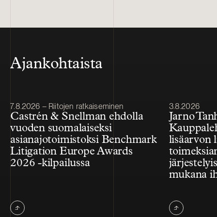
Ajankohtaista
Julkaistu
Julkaistu
7.8.2026 – Riitojen ratkaiseminen
3.8.2026
Castrén & Snellman ehdolla
Jarno Tan
vuoden suomalaiseksi
Kauppale
asianajotoimistoksi Benchmark
lisäarvon l
Litigation Europe Awards
toimeksian
2026 -kilpailussa
järjestelyi
mukana ih