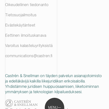
Oikeudellinen tiedonanto
Tietosuojailmoitus
Evästekäytänteet
Eettinen ilmoituskanava
Varoitus kalasteluyrityksistä
communications@castren.fi
Castrén & Snellman on täyden palvelun asianajotoimisto
ja edelläkävijä kaikilla liikejuridiikan erikoisaloilla.
Yhdistämme juridisen huippuosaamisen, liiketoiminnan
ymmärryksen ja teknologian kilpailueduksesi.
MENU