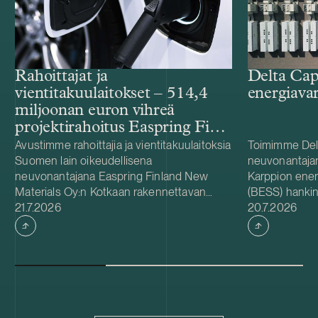
Rahoittajat ja
Delta Cap
vientitakuulaitokset – 514,4
energiava
miljoonan euron vihreä
projektirahoitus Easpring Finland
New Materialsin CAM-
Avustimme rahoittajia ja vientitakuulaitoksia
Toimimme Del
Suomen lain oikeudellisena
neuvonantaja
tehtaalle
neuvonantajana Easpring Finland New
Karppion energ
Materials Oy:n Kotkaan rakennettavan
(BESS) hankin
Julkaistu
Julkaistu
katodiaktiivimateriaalia (CAM) valmistavan
21.7.2026
Energyltä. Del
20.7.2026
tehtaan kehittämiseen ja rakentamiseen
hankkeen yhde
liittyvässä 514,4 miljoonan euron vihreässä
Foundationin
projektirahoituksessa. Lainanottaja
hanke sijaitse
Easpring Finland New Materials on Beijing
on 125 MW / 
Easpring Material Technologyn, Finnish
vastaa hankke
Minerals Groupin ja LG Energy Solutionin
käyttöönotost
omistama yhteisyritys. Rahoituksen myönsi
vuodelle 2027