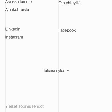
Asiakkaitamme
Ota yhteyttä
CAM-tuotantolaitoksista, ja se tulee
toimittamaan materiaaleja johtaville
Ajankohtaista
akkuvalmistajille eri puolilla Eurooppaa.
LinkedIn
Facebook
Instagram
Takaisin ylös ⬏
Yleiset sopimusehdot