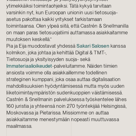
ytimekkäiksi toimintaohjeiksi. Tätä kykyä tarvitaan
varsinkin nyt, kun Euroopan unionin uusi tietosuoja-
asetus pakottaa kaikki yritykset tarkistamaan
toimintaansa. Olen ylpeä siitä, että Castrén & Snellmanilla
on maan paras tietosuojatiimi auttamassa asiakkaitamme
muutoksen keskellä.”
Pia ja Eija muodostavat yhdessä
Sakari Salosen
kanssa
kolmikon, joka johtaa ja kehittää Digital & TMT-,
Tietosuoja ja yksityisyyden suoja- sekä
Immateriaalioikeudet
-palveluitamme. Näiden tiimien
ansiosta voimme olla asiakkaillemme todellinen
strateginen kumppani, joka osaa auttaa digitalisaation
mahdollisuuksien hyödyntämisessä mutta myös uuden
liiketoimintaympäristön sudenkuoppien väistämisessä.
Castrén & Snellmanin palveluksessa työskentelee lähes
160 juristia ja yhteensä noin 270 työntekijää Helsingissä,
Moskovassa ja Pietarissa. Missiomme on auttaa
asiakkaitamme menestymään nopeasti muuttuvassa
maailmassa.