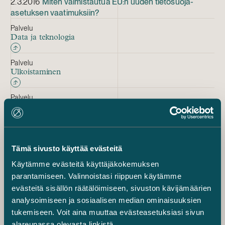
2.3.2016
Miten valmistautua EU:n uuden tietosuoja-
asetuksen vaatimuksiin?
Palvelu
Data ja teknologia
Palvelu
Ulkoistaminen
Palvelu
Immateriaalioikeudet
Blogi
Tämä sivusto käyttää evästeitä
Robotiikka ja tekoäly: sopimus on ostajan
Käytämme evästeitä käyttäjäkokemuksen
paras turva
parantamiseen. Valinnoistasi riippuen käytämme
evästeitä sisällön räätälöimiseen, sivuston kävijämäärien
Blogi
analysoimiseen ja sosiaalisen median ominaisuuksien
tukemiseen. Voit aina muuttaa evästeasetuksiasi sivun
Näin huomioit tietosuojan yrityskaupassa –
6 vinkkiä
alareunassa olevasta linkistä.