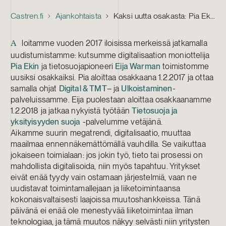
Castren.fi
Ajankohtaista
Kaksi uutta osakasta: Pia Ek ja Eija Warma
loitamme vuoden 2017 iloisissa merkeissä jatkamalla
A
uudistumistamme: kutsumme digitalisaation moniottelija
Pia Ekin
ja tietosuojapioneeri
Eija Warman
toimistomme
uusiksi osakkaiksi. Pia aloittaa osakkaana 1.2.2017 ja ottaa
samalla ohjat
Digital & TMT
– ja
Ulkoistaminen
-
palveluissamme. Eija puolestaan aloittaa osakkaanamme
1.2.2018 ja jatkaa nykyistä työtään
Tietosuoja ja
yksityisyyden suoja
-palvelumme vetäjänä.
Aikamme suurin megatrendi, digitalisaatio, muuttaa
maailmaa ennennäkemättömällä vauhdilla. Se vaikuttaa
jokaiseen toimialaan: jos jokin työ, tieto tai prosessi on
mahdollista digitalisoida, niin myös tapahtuu. Yritykset
eivät enää tyydy vain ostamaan järjestelmiä, vaan ne
uudistavat toimintamallejaan ja liiketoimintaansa
kokonaisvaltaisesti laajoissa muutoshankkeissa. Tänä
päivänä ei enää ole menestyvää liiketoimintaa ilman
teknologiaa, ja tämä muutos näkyy selvästi niin yritysten