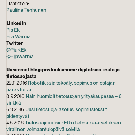
Lisätietoja:
Pauliina Tenhunen
LinkedIn
Pia Ek
Eija Warma
Twitter
@PiaKEk
@EijaWarma
Uusimmat blogipostauksemme digitalisaatiosta ja
tietosuojasta
22.11.2016
Robotiikka ja tekoäly: sopimus on ostajan
paras turva
8.9.2016
Näin huomioit tietosuojan yrityskaupassa – 6
vinkkiä
6.9.2016
Uusi tietosuoja-asetus: sopimustekstit
pidentyvät
4.5.2016
Tietosuojauutisia: EU:n tietosuoja-asetuksen
virallinen voimaantulopäivä selvillä