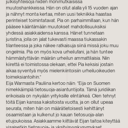
julkisyhteisöjä niiden monimutkaisissa
muutoshankkeissa. Hän on ollut alalla yli 15 vuoden ajan
ja nähnyt monta kertaa, miten uusi tekniikka haastaa
perinteiset toimintatavat. Pia on parhaimmillaan, kun hän
pääsee kääntämään muutokset mahdollisuuksiksi
yhdessä asiakkaidensa kanssa. Hänet tunnetaan
juristina, jolla on jalat tukevasti maassa tiukassakin
tilanteessa ja joka näkee ratkaisuja siinä missä joku muu
ongelmia. Pia on myös kova urheilufani, ja hän tuntee
hämmästyttävän määrän urheilun ammattilaisia. Niin
kiirettä ei toimistossa olekaan, ettei Pia keksisi jostain
aikaa syventyä myös mielenkiintoisiin urheiluoikeuden
toimeksiantoihin.”
Eija Warmasta Pauliina kertoo näin: ”Eija on Suomen
nimekkäimpiä tietosuoja-asiantuntijoita. Tämä juridiikan
erikoisala on nykyään yrityksille elintärkeä. Olen tehnyt
töitä Eijan kanssa kaksitoista vuotta, ja on ollut upeaa
seurata, miten hän on määrätietoisesti kehittänyt
osaamistaan ja kulkenut jo kauan tietosuoja-alan
etujoukoissa. Asiakkaamme kiittävät Eijan taitoa kiteyttää
visaisetkin tietosuoja- ja yksityisyyskysymykset