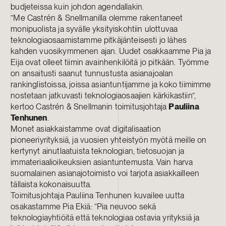
budjeteissa kuin johdon agendallakin.
”Me Castrén & Snellmanilla olemme rakentaneet
monipuolista ja syvälle yksityiskohtiin ulottuvaa
teknologiaosaamistamme pitkäjänteisesti jo lähes
kahden vuosikymmenen ajan. Uudet osakkaamme Pia ja
Eija ovat olleet tiimin avainhenkilöitä jo pitkään. Työmme
on ansaitusti saanut tunnustusta asianajoalan
rankinglistoissa, joissa asiantuntijamme ja koko tiimimme
nostetaan jatkuvasti teknologiaosaajien kärkikastiin”,
kertoo Castrén & Snellmanin toimitusjohtaja
Pauliina
Tenhunen
.
Monet asiakkaistamme ovat digitalisaation
pioneeriyrityksiä, ja vuosien yhteistyön myötä meille on
kertynyt ainutlaatuista teknologian, tietosuojan ja
immateriaalioikeuksien asiantuntemusta. Vain harva
suomalainen asianajotoimisto voi tarjota asiakkailleen
tällaista kokonaisuutta.
Toimitusjohtaja Pauliina Tenhunen kuvailee uutta
osakastamme Pia Ekiä: ”Pia neuvoo sekä
teknologiayhtiöitä että teknologiaa ostavia yrityksiä ja