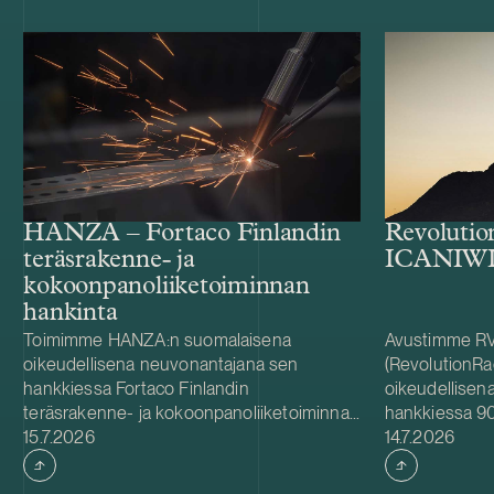
HANZA – Fortaco Finlandin
Revolutio
teräsrakenne- ja
ICANIWIL
kokoonpanoliiketoiminnan
hankinta
Toimimme HANZA:n suomalaisena
Avustimme RV
oikeudellisena neuvonantajana sen
(RevolutionRa
hankkiessa Fortaco Finlandin
oikeudellisen
teräsrakenne- ja kokoonpanoliiketoiminnat.
hankkiessa 90
Julkaistu
Julkaistu
Järjestely toteutetaan liiketoiminta- ja
15.7.2026
osakkeista. R
14.7.2026
osakekauppana, ja se kattaa Fortaco
oikeudellisen
Finlandin teräsrakenne- ja
ruotsalainen 