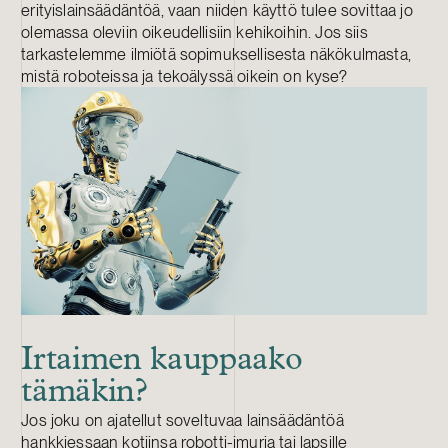
erityislainsäädäntöä, vaan niiden käyttö tulee sovittaa jo
olemassa oleviin oikeudellisiin kehikoihin. Jos siis
tarkastelemme ilmiötä sopimuksellisesta näkökulmasta,
mistä roboteissa ja tekoälyssä oikein on kyse?
Irtaimen kauppaako
tämäkin?
Jos joku on ajatellut soveltuvaa lainsäädäntöä
hankkiessaan kotiinsa robotti-imuria tai lapsille