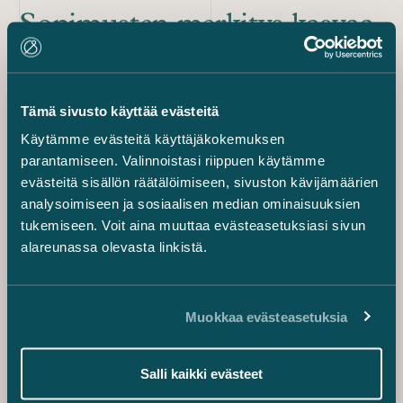
Sopimusten merkitys kasvaa
uuden teknologian myötä
Ainakin yksi asia on selvä: sopimusten merkitys kasvaa
entisestään uuden ja nykyisenkin teknologian käytön
Tämä sivusto käyttää evästeitä
lisääntyessä.
Kun teet sopimuksia robotiikkaan tai tekoälyyn
Käytämme evästeitä käyttäjäkokemuksen
perustuvista hankinnoista tai palveluista, pidä huoli siitä,
parantamiseen. Valinnoistasi riippuen käytämme
että osaat huomioida sopimuksessa hankintaan
evästeitä sisällön räätälöimiseen, sivuston kävijämäärien
parhaiten sopivat ehdot.
Teknologian uudessa
analysoimiseen ja sosiaalisen median ominaisuuksien
hyödyntämisessä
osapuolten täytyy osata nähdä
tukemiseen. Voit aina muuttaa evästeasetuksiasi sivun
tulevaisuuteen ja ennustaa uusien hankintojen ja
alareunassa olevasta linkistä.
palveluiden hyödyt ja riskit.
Muokkaa evästeasetuksia
Digitalisaatio
Robotiikka
Tekoäly
Salli kaikki evästeet