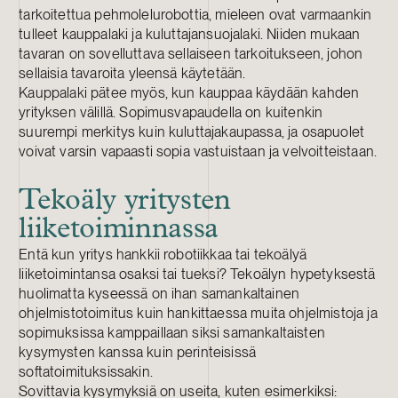
tarkoitettua pehmolelurobottia, mieleen ovat varmaankin
tulleet kauppalaki ja kuluttajansuojalaki. Niiden mukaan
tavaran on sovelluttava sellaiseen tarkoitukseen, johon
sellaisia tavaroita yleensä käytetään.
Kauppalaki pätee myös, kun kauppaa käydään kahden
yrityksen välillä. Sopimusvapaudella on kuitenkin
suurempi merkitys kuin kuluttajakaupassa, ja osapuolet
voivat varsin vapaasti sopia vastuistaan ja velvoitteistaan.
Tekoäly yritysten
liiketoiminnassa
Entä kun yritys hankkii robotiikkaa tai tekoälyä
liiketoimintansa osaksi tai tueksi? Tekoälyn hypetyksestä
huolimatta kyseessä on ihan samankaltainen
ohjelmistotoimitus kuin hankittaessa muita ohjelmistoja ja
sopimuksissa kamppaillaan siksi samankaltaisten
kysymysten kanssa kuin perinteisissä
softatoimituksissakin.
Sovittavia kysymyksiä on useita, kuten esimerkiksi: