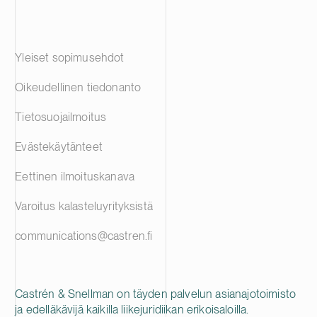
Yleiset sopimusehdot
Oikeudellinen tiedonanto
Tietosuojailmoitus
Evästekäytänteet
Eettinen ilmoituskanava
Varoitus kalasteluyrityksistä
communications@castren.fi
Castrén & Snellman on täyden palvelun asianajotoimisto
ja edelläkävijä kaikilla liikejuridiikan erikoisaloilla.