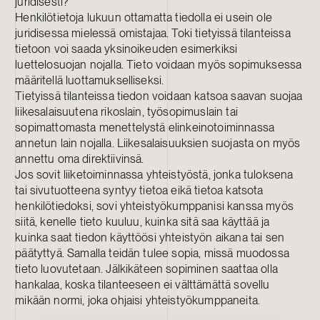
juridisesti?
Henkilötietoja lukuun ottamatta tiedolla ei usein ole
juridisessa mielessä omistajaa. Toki tietyissä tilanteissa
tietoon voi saada yksinoikeuden esimerkiksi
luettelosuojan nojalla. Tieto voidaan myös sopimuksessa
määritellä luottamukselliseksi.
Tietyissä tilanteissa tiedon voidaan katsoa saavan suojaa
liikesalaisuutena rikoslain, työsopimuslain tai
sopimattomasta menettelystä elinkeinotoiminnassa
annetun lain nojalla. Liikesalaisuuksien suojasta on myös
annettu oma direktiivinsä.
Jos sovit liiketoiminnassa yhteistyöstä, jonka tuloksena
tai sivutuotteena syntyy tietoa eikä tietoa katsota
henkilötiedoksi, sovi yhteistyökumppanisi kanssa myös
siitä, kenelle tieto kuuluu, kuinka sitä saa käyttää ja
kuinka saat tiedon käyttöösi yhteistyön aikana tai sen
päätyttyä. Samalla teidän tulee sopia, missä muodossa
tieto luovutetaan. Jälkikäteen sopiminen saattaa olla
hankalaa, koska tilanteeseen ei välttämättä sovellu
mikään normi, joka ohjaisi yhteistyökumppaneita.