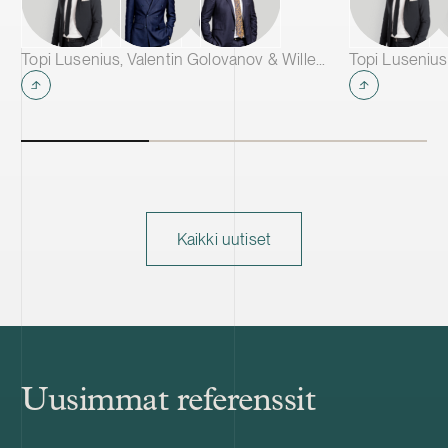
Topi Lusenius, Valentin Golovanov & Wille Järvelä
Topi Lusenius
Kaikki uutiset
Uusimmat referenssit