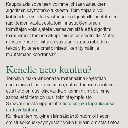
Kauppalakia soveltaen voimme johtaa vastauksen
algoritmin käyttötarkoituksesta. Toimittajaa ei voi
kohtuudella asettaa vastuuseen algoritmille asetettujen
rajoitteiden vastaisesta toiminnasta. Sen sijaan
toimittajan voisi ajatella vastaavan siitä, että algoritmi
toimii virheettömästi alkuperäisillä parametreilla. Mutta
missä menee toimittajan vastuun raja, jos robotti tai
tekoäly kykenee omatoimisesti kehittymään ja
muuttamaan koodiansa?
Kenelle tieto kuuluu?
Tekoälyn raaka-aineena tai materiaalina käytetään
useimmissa tilanteissa tietoa, dataa. Tänään sanotaan,
että tieto on uusi öljy, vaikka pikemminkin voisimme
sanoa, että tieto on uusi toimintaympäristö.
Sanavalinnoista riippumatta
tieto on joka tapauksessa
uutta valuuttaa
.
Kuinka sitten nykyinen lainsäädäntö huomioi tiedon
omistusoikeuskysymykset? Voiko kukaan omistaa tietoa