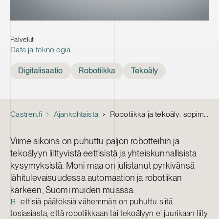
Palvelut
Data ja teknologia
Tags
Digitalisaatio
Robotiikka
Tekoäly
Castren.fi
Ajankohtaista
Robotiikka ja tekoäly: sopimus on ostajan paras turva
Viime aikoina on puhuttu paljon robotteihin ja
tekoälyyn liittyvistä eettisistä ja yhteiskunnallisista
kysymyksistä. Moni maa on julistanut pyrkivänsä
lähitulevaisuudessa automaation ja robotiikan
kärkeen, Suomi muiden muassa.
ettisiä päätöksiä vähemmän on puhuttu siitä
E
tosiasiasta, että robotiikkaan tai tekoälyyn ei juurikaan liity