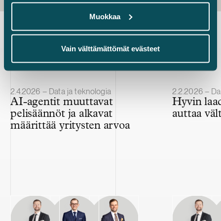
Muokkaa
Uusimmat uutiset
Vain välttämättömät evästeet
Julkaistu
Julkaistu
2.4.2026 – Data ja teknologia
2.2.2026 – Dat
AI-agentit muuttavat
Hyvin laa
pelisäännöt ja alkavat
auttaa vält
määrittää yritysten arvoa