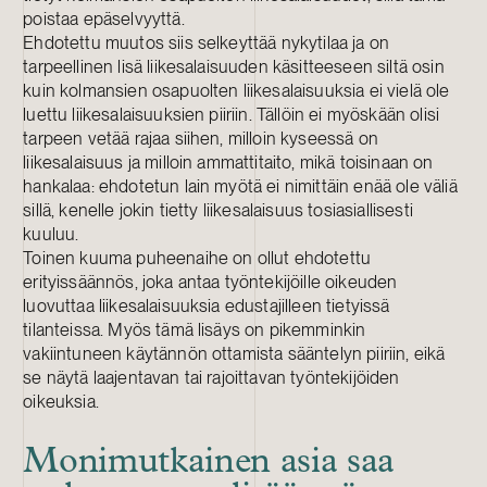
poistaa epäselvyyttä.
Ehdotettu muutos siis selkeyttää nykytilaa ja on
tarpeellinen lisä liikesalaisuuden käsitteeseen siltä osin
kuin kolmansien osapuolten liikesalaisuuksia ei vielä ole
luettu liikesalaisuuksien piiriin. Tällöin ei myöskään olisi
tarpeen vetää rajaa siihen, milloin kyseessä on
liikesalaisuus ja milloin ammattitaito, mikä toisinaan on
hankalaa: ehdotetun lain myötä ei nimittäin enää ole väliä
sillä, kenelle jokin tietty liikesalaisuus tosiasiallisesti
kuuluu.
Toinen kuuma puheenaihe on ollut ehdotettu
erityissäännös, joka antaa työntekijöille oikeuden
luovuttaa liikesalaisuuksia edustajilleen tietyissä
tilanteissa. Myös tämä lisäys on pikemminkin
vakiintuneen käytännön ottamista sääntelyn piiriin, eikä
se näytä laajentavan tai rajoittavan työntekijöiden
oikeuksia.
Monimutkainen asia saa