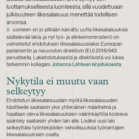
luottamuksellisesta luonteesta, sillä vuodettuaan
julkisuuteen liikesalaisuus menettää todellisen
arvonsa.
uomeen on jo pitkään kaivattu uutta liikesalaisuuksia
S
säätelevää lakia, ja nyt työ- ja elinkeinoministeriö on
valmistellut ehdotuksen liikesalaisuuslaiksi Euroopan
parlamentin ja neuvoston direktiivin (EU) 2016/943
perusteella. Lakiehdotuksesta ja direktiivistä voi lukea
tarkemmin kollegani
Johanna Lähteen kirjoituksesta
.
Nykytila ei muutu vaan
selkeytyy
Ehdotetun liikesalaisuuslain myötä liikesalaisuuden
käsitteelle saataisiin yksi yhtenäinen määritelmä ja
hajallaan oleva liikesalaisuuksien väärinkäyttöä koskeva
sääntely saataisiin yhden lain alle. Lisäksi uusi laki
selkeyttäisi työntekijöiden velvollisuuksia työnantajien
liikesalaisuuksien osalta.