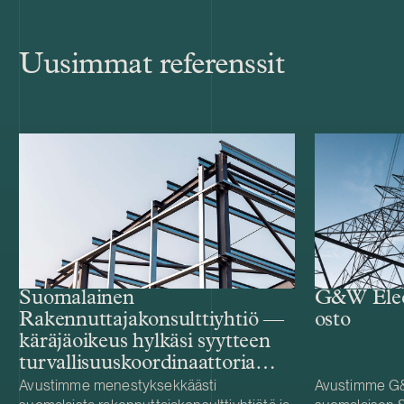
Uusimmat referenssit
G&W Elect
Suomalainen
osto
Rakennuttajakonsulttiyhtiö —
käräjäoikeus hylkäsi syytteen
turvallisuuskoordinaattoria
koskevassa
Avustimme menestyksekkäästi
Avustimme G&