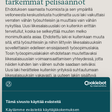
tarkemmat pelisäännöt
Ehdotuksen saamasta huomiosta ja sen ympärillä
velloneesta keskustelusta huolimatta uusi laki vaikuttaisi
verraten vähän työsuhteisiin ja muuttaisi vain vähän
nykytilaa. Uusi liikesalaisuuslaki on kuitenkin erittäin
tervetullut, koska se selkeyttää muuten melko
monimutkaista asiaa. Ehdotettu laki ei kuitenkaan muuta
sitä, että työsuhteisiin ja niihin liittyviin liikesalaisuuksiin
sovellettaisiin edelleen ensisijaisesti työsopimuslakia.
Tosin työsopimuslakiakin ehdotetaan muutettavaksi
liikesalaisuuslain voimaansaattamisen yhteydessä, jotta
näiden kahden lain välinen suhde saadaan selväksi.
Uusi laki herättelee kuitenkin yrityksiä suhtautumaan
liikesalaisuuksiin vakavasti, ja uuteen lakiin sisältyvä
liikesalaisuuksien tarkempi määritelmä auttaa yrityksiä
suojaamaan omaisuuttaan. Työnantajien on siitä
huolimatta edelleen syytä laatia erilliset
salassapitolausekkeet ja salassapitosopimukset
Tämä sivusto käyttää evästeitä
erityisesti sellaisten työntekijöiden kanssa, jotka
säännöllisesti saavat käyttöönsä ja käsittelevät
Käytämme evästeitä käyttäjäkokemuksen