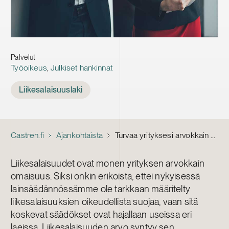
Palvelut
Työoikeus
,
Julkiset hankinnat
Tags
Liikesalaisuuslaki
Castren.fi
Ajankohtaista
Turvaa yrityksesi arvokkain omaisuus – uusi liikesalaisuuslaki selkeyttää työntekijöiden velvollisuuksia
Liikesalaisuudet ovat monen yrityksen arvokkain
omaisuus. Siksi onkin erikoista, ettei nykyisessä
lainsäädännössämme ole tarkkaan määritelty
liikesalaisuuksien oikeudellista suojaa, vaan sitä
koskevat säädökset ovat hajallaan useissa eri
laeissa. Liikesalaisuuden arvo syntyy sen