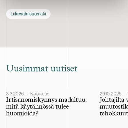
Liikesalaisuuslaki
Uusimmat uutiset
Julkaistu
Julkaistu
3.3.2026 – Työoikeus
29.10.2025 – 
Irtisanomiskynnys madaltuu:
Johtajilta
mitä käytännössä tulee
muutostila
huomioida?
tehokkuutt