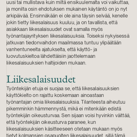
uusi tai mullistava kuin miltä ensikuulemalta voi vaikuttaa,
ja monilta osin ehdotuksen mukainen käytäntö on jo nyt
arkipäivää. Ensinnäkään ei ole aina täysin selvää, kenelle
jokin tietty liikesalaisuus kuuluu, ja on tavallista, että
asiakkaan liikesalaisuudet ovat samalla myös
työnantajayrityksen liikesalaisuuksia. Toiseksi nykyisessä
jatkuvan tiedonvaihdon maailmassa tuntuu ylipäätään
vanhentuneelta ajatukselta, että käyttö- ja
luovutuskieltoa lähdettäisiin jaottelemaan
liikesalaisuuksien haltijoiden mukaan.
Liikesalaisuudet
Työntekijän etuja ei suojaa se, että liikesalaisuuksien
käyttökielto on rajattu koskemaan ainoastaan
työnantajan omia liikesalaisuuksia. Tilanteesta aiheutuu
pikemminkin hämmennystä, mikä ei mitenkään edistä
työntekijän oikeusturvaa. Sen sijaan voisi hyvinkin väittää,
että työntekijän oikeusturva paranee, kun
liikesalaisuuksien käsitteeseen otetaan mukaan myös
tietyt kolmansien osapuolten liikesalaisuudet, sillä tämä