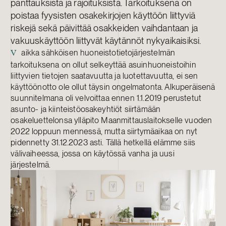
panttauksista ja rajoituksista. Tarkoituksena on
poistaa fyysisten osakekirjojen käyttöön liittyviä
riskejä sekä päivittää osakkeiden vaihdantaan ja
vakuuskäyttöön liittyvät käytännöt nykyaikaisiksi.
aikka sähköisen huoneistotietojärjestelmän
V
tarkoituksena on ollut selkeyttää asuinhuoneistoihin
liittyvien tietojen saatavuutta ja luotettavuutta, ei sen
käyttöönotto ole ollut täysin ongelmatonta. Alkuperäisenä
suunnitelmana oli velvoittaa ennen 1.1.2019 perustetut
asunto- ja kiinteistöosakeyhtiöt siirtämään
osakeluettelonsa ylläpito Maanmittauslaitokselle vuoden
2022 loppuun mennessä, mutta siirtymäaikaa on nyt
pidennetty 31.12.2023 asti. Tällä hetkellä elämme siis
välivaiheessa, jossa on käytössä vanha ja uusi
järjestelmä.