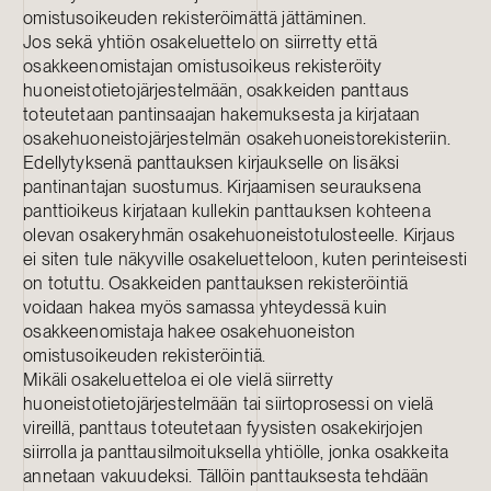
omistusoikeuden rekisteröimättä jättäminen.
Jos sekä yhtiön osakeluettelo on siirretty että
osakkeenomistajan omistusoikeus rekisteröity
huoneistotietojärjestelmään, osakkeiden panttaus
toteutetaan pantinsaajan hakemuksesta ja kirjataan
osakehuoneistojärjestelmän osakehuoneistorekisteriin.
Edellytyksenä panttauksen kirjaukselle on lisäksi
pantinantajan suostumus. Kirjaamisen seurauksena
panttioikeus kirjataan kullekin panttauksen kohteena
olevan osakeryhmän osakehuoneistotulosteelle. Kirjaus
ei siten tule näkyville osakeluetteloon, kuten perinteisesti
on totuttu. Osakkeiden panttauksen rekisteröintiä
voidaan hakea myös samassa yhteydessä kuin
osakkeenomistaja hakee osakehuoneiston
omistusoikeuden rekisteröintiä.
Mikäli osakeluetteloa ei ole vielä siirretty
huoneistotietojärjestelmään tai siirtoprosessi on vielä
vireillä, panttaus toteutetaan fyysisten osakekirjojen
siirrolla ja panttausilmoituksella yhtiölle, jonka osakkeita
annetaan vakuudeksi. Tällöin panttauksesta tehdään