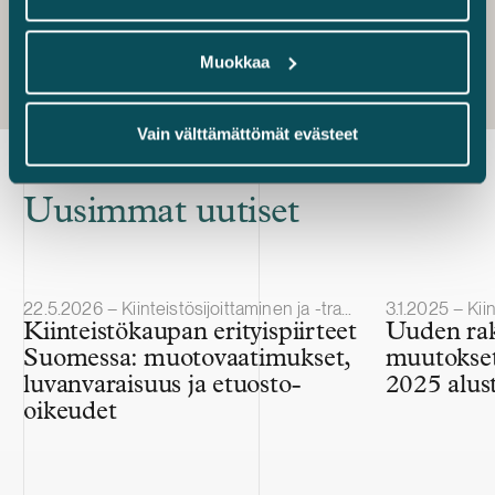
sampo.korpiola@castren.fi
Muokkaa
Vain välttämättömät evästeet
Uusimmat uutiset
Julkaistu
Julkaistu
22.5.2026 – Kiinteistösijoittaminen ja -transaktiot
3.1.2025 – Kiinte
Kiinteistökaupan erityispiirteet
Uuden rak
Suomessa: muotovaatimukset,
muutokse
luvanvaraisuus ja etuosto-
2025 alus
oikeudet