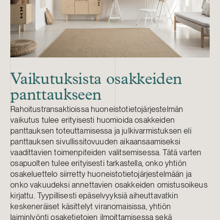
Vaikutuksista osakkeiden
panttaukseen
Rahoitustransaktioissa huoneistotietojärjestelmän
vaikutus tulee erityisesti huomioida osakkeiden
panttauksen toteuttamisessa ja julkivarmistuksen eli
panttauksen sivullissitovuuden aikaansaamiseksi
vaadittavien toimenpiteiden valitsemisessa. Tätä varten
osapuolten tulee erityisesti tarkastella, onko yhtiön
osakeluettelo siirretty huoneistotietojärjestelmään ja
onko vakuudeksi annettavien osakkeiden omistusoikeus
kirjattu. Tyypillisesti epäselvyyksiä aiheuttavatkin
keskeneräiset käsittelyt viranomaisissa, yhtiön
laiminlyönti osaketietojen ilmoittamisessa sekä