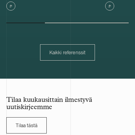
vuokralaisia. Tilat ovat muun muassa
kolme kiinteis
varasto-, tuotanto- ja toimistokäytössä.
Portfolion jälj
keskimääräine
Kaikki referenssit
Tilaa kuukausittain ilmestyvä
uutiskirjeemme
Tilaa tästä