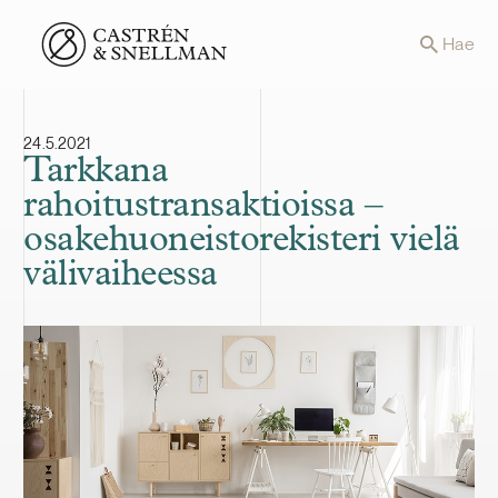
Front page
Hae
24.5.2021
Tarkkana
rahoitustransaktioissa –
osakehuoneistorekisteri vielä
välivaiheessa