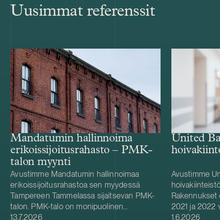
Uusimmat referenssit
Mandatumin hallinnoima
United B
erikoissijoitusrahasto – PMK-
hoivakiin
talon myynti
Avustimme Mandatumin hallinnoimaa
Avustimme Un
erikoissijoitusrahastoa sen myydessä
hoivakiinteist
Tampereen Tammelassa sijaitsevan PMK-
Rakennukset 
talon. PMK-talo on monipuolinen
2021 ja 2022 vä
Julkaistu
Julkaistu
toimitilakiinteistö, jossa toimii kymmeniä
13.7.2026
tekniset- ja y
1.6.2026