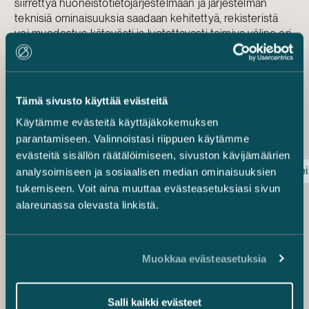
siirrettyä huoneistotietojärjestelmään ja järjestelmän
teknisiä ominaisuuksia saadaan kehitettyä, rekisteristä
voi muodostua kätevästi ja luotettavasti toimiva väline eri
transaktioiden jouhevaan toteuttamiseen ja
sähköistämiseen.
Minna Korhonen
Tämä sivusto käyttää evästeitä
Juhana Hyytinen
Käytämme evästeitä käyttäjäkokemuksen
Sampo Korpiola
parantamiseen. Valinnoistasi riippuen käytämme
evästeitä sisällön räätälöimiseen, sivuston kävijämäärien
Huoneistotietojärjestelmä
Kiinteistö
Osakehuoneis
analysoimiseen ja sosiaalisen median ominaisuuksien
tukemiseen. Voit aina muuttaa evästeasetuksiasi sivun
Minna Korhonen
alareunassa olevasta linkistä.
osakas
+358 50 544 8520
minna.korhonen@castren.fi
Muokkaa evästeasetuksia
Sampo Korpiola
Senior Associate
+358 50 354 6002
Salli kaikki evästeet