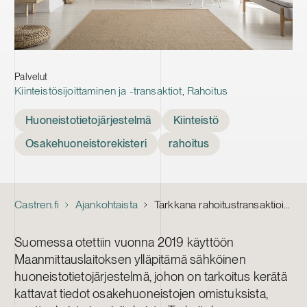
Palvelut
Kiinteistösijoittaminen ja -transaktiot
,
Rahoitus
Tags
Huoneistotietojärjestelmä
Kiinteistö
Osakehuoneistorekisteri
rahoitus
Castren.fi
Ajankohtaista
Tarkkana rahoitustransaktioissa – osakehuoneistorekisteri vielä välivaiheessa
Suomessa otettiin vuonna 2019 käyttöön
Maanmittauslaitoksen ylläpitämä sähköinen
huoneistotietojärjestelmä, johon on tarkoitus kerätä
kattavat tiedot osakehuoneistojen omistuksista,