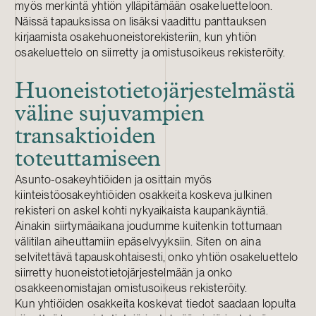
myös merkintä yhtiön ylläpitämään osakeluetteloon.
Näissä tapauksissa on lisäksi vaadittu panttauksen
kirjaamista osakehuoneistorekisteriin, kun yhtiön
osakeluettelo on siirretty ja omistusoikeus rekisteröity.
Huoneistotietojärjestelmästä
väline sujuvampien
transaktioiden
toteuttamiseen
Asunto-osakeyhtiöiden ja osittain myös
kiinteistöosakeyhtiöiden osakkeita koskeva julkinen
rekisteri on askel kohti nykyaikaista kaupankäyntiä.
Ainakin siirtymäaikana joudumme kuitenkin tottumaan
välitilan aiheuttamiin epäselvyyksiin. Siten on aina
selvitettävä tapauskohtaisesti, onko yhtiön osakeluettelo
siirretty huoneistotietojärjestelmään ja onko
osakkeenomistajan omistusoikeus rekisteröity.
Kun yhtiöiden osakkeita koskevat tiedot saadaan lopulta