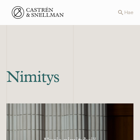
Front page
Hae
Nimitys