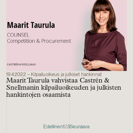
19.4.2022 – Kilpailuoikeus ja julkiset hankinnat
Maarit Taurula vahvistaa Castrén &
Snellmanin kilpailuoikeuden ja julkisten
hankintojen osaamista
Tag paging
Edellinen
1
2
3
Seuraava