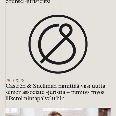
counsel-juristeiksi
28.9.2023
Castrén & Snellman nimittää viisi uutta
senior associate -juristia – nimitys myös
liiketoimintapalveluihin