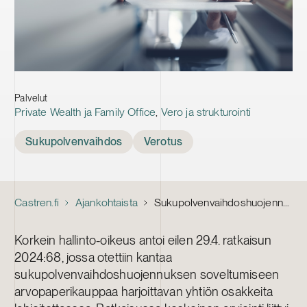
Palvelut
Private Wealth ja Family Office
,
Vero ja strukturointi
Tags
Sukupolvenvaihdos
Verotus
Castren.fi
Ajankohtaista
Sukupolvenvaihdos­­­huojennusta koskeva sääntely murroksessa – kokonaisarvioinnilla muutetaan verotuskäytäntöä
Korkein hallinto-oikeus antoi eilen 29.4. ratkaisun
2024:68, jossa otettiin kantaa
sukupolvenvaihdoshuojennuksen soveltumiseen
arvopaperikauppaa harjoittavan yhtiön osakkeita