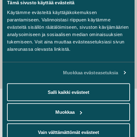
Janne Juusela
Tämä sivusto käyttää evästeitä
osakas
Käytämme evästeitä käyttäjäkokemuksen
+358 40 772 3408
parantamiseen. Valinnoistasi riippuen käytämme
janne.juusela@castren.fi
evästeitä sisällön räätälöimiseen, sivuston kävijämäärien
Mikko Alakare
analysoimiseen ja sosiaalisen median ominaisuuksien
osakas
tukemiseen. Voit aina muuttaa evästeasetuksiasi sivun
+358 50 592 3112
alareunassa olevasta linkistä.
mikko.alakare@castren.fi
Muokkaa evästeasetuksia
Salli kaikki evästeet
Uusimmat uutiset
Muokkaa
Vain välttämättömät evästeet