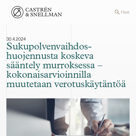
Front page
Hae
30.4.2024
Sukupolvenvaihdos­­­
huojennusta koskeva
sääntely murroksessa –
kokonaisarvioinnilla
muutetaan verotuskäytäntöä