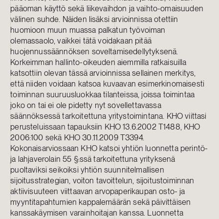
pääoman käyttö sekä liikevaihdon ja vaihto-omaisuuden
välinen suhde. Näiden lisäksi arvioinnissa otettiin
huomioon muun muassa palkatun työvoiman
olemassaolo, vaikkei tätä voidakaan pitää
huojennussäännöksen soveltamisedellytyksenä.
Korkeimman hallinto-oikeuden aiemmilla ratkaisuilla
katsottiin olevan tässä arvioinnissa sellainen merkitys,
että niiden voidaan katsoa kuvaavan esimerkinomaisesti
toiminnan suuruusluokkaa tilanteissa, joissa toimintaa
joko on tai ei ole pidetty nyt sovellettavassa
säännöksessä tarkoitettuna yritystoimintana. KHO viittasi
perusteluissaan tapauksiin KHO 13.6.2002 T1488, KHO
2006:100 sekä KHO 30.11.2009 T3394.
Kokonaisarviossaan KHO katsoi yhtiön luonnetta perintö-
ja lahjaverolain 55 §:ssä tarkoitettuna yrityksenä
puoltaviksi seikoiksi yhtiön suunnitelmallisen
sijoitusstrategian, voiton tavoittelun, sijoitustoiminnan
aktiivisuuteen viittaavan arvopaperikaupan osto- ja
myyntitapahtumien kappalemäärän sekä päivittäisen
kanssakäymisen varainhoitajan kanssa. Luonnetta