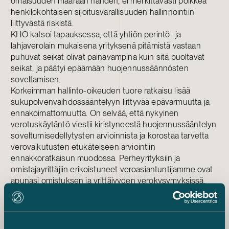
omaisuuden määrään nähden, ei merkittävästi poikkea
henkilökohtaisen sijoitusvarallisuuden hallinnointiin
liittyvästä riskistä.
KHO katsoi tapauksessa, että yhtiön perintö- ja
lahjaverolain mukaisena yrityksenä pitämistä vastaan
puhuvat seikat olivat painavampina kuin sitä puoltavat
seikat, ja päätyi epäämään huojennussäännösten
soveltamisen.
Korkeimman hallinto-oikeuden tuore ratkaisu lisää
sukupolvenvaihdossääntelyyn liittyvää epävarmuutta ja
ennakoimattomuutta. On selvää, että nykyinen
verotuskäytäntö viestii kiristyneestä huojennussääntelyn
soveltumisedellytysten arvioinnista ja korostaa tarvetta
verovaikutusten etukäteiseen arviointiin
ennakkoratkaisun muodossa. Perheyrityksiin ja
omistajayrittäjiin erikoistuneet veroasiantuntijamme ovat
apunasi omistuksen ja yrittäjyyden verokysymyksissä.
Sukupolvenvaihdos
Verotus