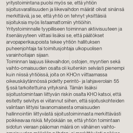
yritystoimintana puolsi myös se, että yhtiön
sijoitusvarallisuuden ja liikevaihdon määrät olivat sinänsä
merkittäviä, ja se, että yhtiö on tehnyt yksittäisiä
sijoituksia myös listaamattomiin yhtiöihin.
Yritystoiminnalle tyypilliseen toiminnan aktiivisuuteen ja
itsenäisyyteen viittasi lisäksi se, että päätökset
arvopaperikaupoista tekee yhtiön hallituksen
puheenjohtaja tai toimitusjohtaja ulkopuolisen
varainhoitajan sijaan.
Toiminnan laajuus liikevaihdon, ostojen, myyntien sekä
vaihto-omaisuuden osalta oli kuitenkin selvästi pienempi
kuin niissä yhtiöissä, joita on KHO:n viittaamassa
oikeuskäytännössä pidetty perintö- ja lahjaverolain 55
§:ssä tarkoitettuina yrityksinä. Tämän lisäksi
sijoitustoimintaan liittyvän riskin osalta KHO katsoi, että
esitetty selvitys ei viitannut siihen, että sijoituskohteiden
valintaan liittyisi tavanomaisesta omaisuuden
hallinnointiin liittyvästä sijoitustoiminnasta merkittävästi
poikkeavaa riskiä. Myöskään se, että yhtiön toimintaan
sidotun vieraan pääoman määrä on vähäinen vaihto-