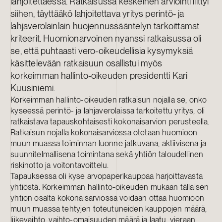
lahjoitettaessa. Ratkaisussa keskeinen arviointi liittyi
siihen, täyttääkö lahjoitettava yritys perintö- ja
lahjaverolainlain huojennussääntelyn tarkoittamat
kriteerit. Huomionarvoinen nyanssi ratkaisussa oli
se, että
puhtaasti vero-oikeudellisia kysymyksiä
käsittelevään ratkaisuun osallistui myös
korkeimman hallinto-oikeuden presidentti Kari
Kuusiniemi.
Korkeimman hallinto-oikeuden ratkaisun nojalla se, onko
kyseessä perintö- ja lahjaverolaissa tarkoitettu yritys, oli
ratkaistava tapauskohtaisesti kokonaisarvion perusteella.
Ratkaisun nojalla kokonaisarviossa otetaan huomioon
muun muassa toiminnan luonne jatkuvana, aktiivisena ja
suunnitelmallisena toimintana sekä yhtiön taloudellinen
riskinotto ja voitontavoittelu.
Tapauksessa oli kyse arvopaperikauppaa harjoittavasta
yhtiöstä. Korkeimman hallinto-oikeuden mukaan tällaisen
yhtiön osalta kokonaisarviossa voidaan ottaa huomioon
muun muassa tehtyjen toteutuneiden kauppojen määrä,
liikevaihto, vaihto-omaisuuden määrä ja laatu, vieraan