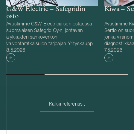
G&W Electric – Safegridin
Kiwa – Se
osto
Avustimme G&W Electriciä sen ostaessa
Avustimme Kiw
suomalaisen Safegrid Oy:n, johtavan
Sertio on suom
älykkäiden sähköverkon
jonka viranom
valvontaratkaisujen tarjoajan. Yrityskauppa
diagnostiikkaa
Julkaistu
Julkaistu
nopeuttaa G&W Electricin pitkäaikaista
8.5.2026
lääkinnällisist
7.5.2026
strategiaa integroida älykäs verkonvalvonta
asetuksen (IVD
ja ennakoiva analytiikka
IVDR:n mukai
sähkönjakeluportfolioonsa sekä vahvistaa
arviointipalve
sen tarjontaa sähköyhtiöasiakkaille
johtavista test
maailmanlaajuisesti. Vuonna 1905
sertifiointiyrit
perustettu G&W Electric on Illinoisin
maassa.
Bolingbrookissa pääkonttoriaan pitävä
globaali johtaja innovatiivisissa
Kaikki referenssit
sähköverkkojärjestelmissä, jolla on
toimintaa yli 100 maassa. Yhtiö tunnetaan
kehittyneiden kytkentälaitteiden,
jälleenkytkinten, antureiden,