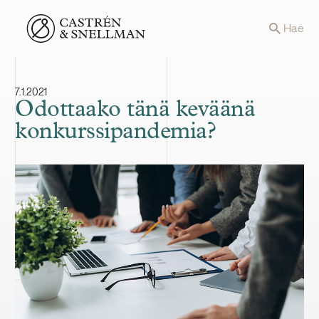
Front page
Hae
7.1.2021
Odottaako tänä keväänä
konkurssipandemia?