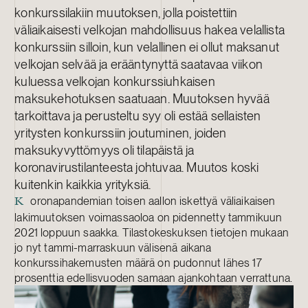
konkurssilakiin muutoksen, jolla poistettiin
väliaikaisesti velkojan mahdollisuus hakea velallista
konkurssiin silloin, kun velallinen ei ollut maksanut
velkojan selvää ja erääntynyttä saatavaa viikon
kuluessa velkojan konkurssiuhkaisen
maksukehotuksen saatuaan. Muutoksen hyvää
tarkoittava ja perusteltu syy oli estää sellaisten
yritysten konkurssiin joutuminen, joiden
maksukyvyttömyys oli tilapäistä ja
koronavirustilanteesta johtuvaa. Muutos koski
kuitenkin kaikkia yrityksiä.
oronapandemian toisen aallon iskettyä väliaikaisen
K
lakimuutoksen voimassaoloa on pidennetty tammikuun
2021 loppuun saakka. Tilastokeskuksen tietojen mukaan
jo nyt tammi-marraskuun välisenä aikana
konkurssihakemusten määrä on pudonnut lähes 17
prosenttia edellisvuoden samaan ajankohtaan verrattuna.