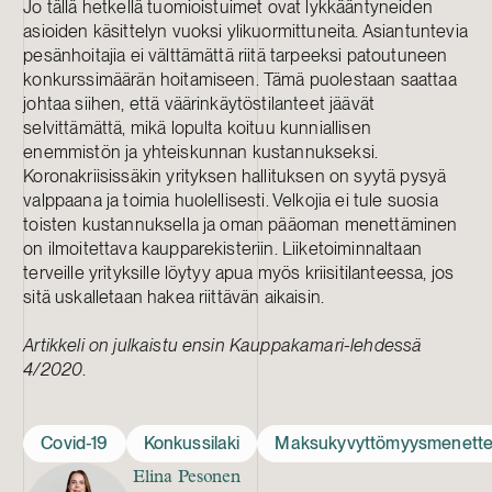
Jo tällä hetkellä tuomioistuimet ovat lykkääntyneiden
asioiden käsittelyn vuoksi ylikuormittuneita. Asiantuntevia
pesänhoitajia ei välttämättä riitä tarpeeksi patoutuneen
konkurssimäärän hoitamiseen. Tämä puolestaan saattaa
johtaa siihen, että väärinkäytöstilanteet jäävät
selvittämättä, mikä lopulta koituu kunniallisen
enemmistön ja yhteiskunnan kustannukseksi.
Koronakriisissäkin yrityksen hallituksen on syytä pysyä
valppaana ja toimia huolellisesti. Velkojia ei tule suosia
toisten kustannuksella ja oman pääoman menettäminen
on ilmoitettava kaupparekisteriin. Liiketoiminnaltaan
terveille yrityksille löytyy apua myös kriisitilanteessa, jos
sitä uskalletaan hakea riittävän aikaisin.
Artikkeli on julkaistu ensin Kauppakamari-lehdessä
4/2020
.
Covid-19
Konkussilaki
Maksukyvyttömyysmenette
Elina Pesonen