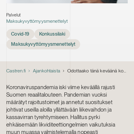
Palvelut
Maksukyvyttömyysmenettelyt
Tags
Covid-19
Konkussilaki
Maksukyvyttömyysmenettelyt
Castren.fi
Ajankohtaista
Odottaako tänä keväänä konkurssipandemia?
Koronaviruspandemia iski viime keväällä rajusti
Suomen reaalitalouteen. Pandemian vuoksi
määrätyt rajoitustoimet ja annetut suositukset
johtivat useilla aloilla yllättävään liikevaihdon ja
kassavirran tyrehtymiseen. Hallitus pyrki
ehkäisemään likviditeettiongelmien vaikutuksia
muun muassa valmistelemalla nopeasti