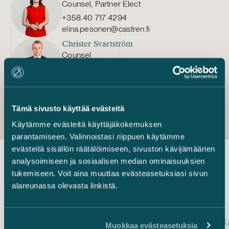
Counsel, Partner Elect
+358 40 717 4294
elina.pesonen@castren.fi
Christer Svartström
Counsel
+358 40 511 3303
christer.svartstrom@castren.fi
Tämä sivusto käyttää evästeitä
Käytämme evästeitä käyttäjäkokemuksen
parantamiseen. Valinnoistasi riippuen käytämme
evästeitä sisällön räätälöimiseen, sivuston kävijämäärien
analysoimiseen ja sosiaalisen median ominaisuuksien
tukemiseen. Voit aina muuttaa evästeasetuksiasi sivun
Uusimmat uutiset
alareunassa olevasta linkistä.
Julkaistu
Julkaistu
27.3.2024 – Maksukyvyttömyysmenettelyt
18.3.2024 – Kansa
Muokkaa evästeasetuksia