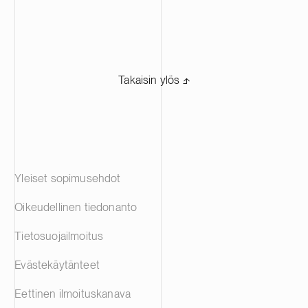
hallintojen kanssa. Yhteistyö on sisältänyt
muun muassa liiketoiminnan
myyntimahdollisuuksien selvittämistä,
aineettomien oikeuksien myynnin sekä
konsernin sisäisten sopimusten
Takaisin ylös ⬏
koordinointia
Yleiset sopimusehdot
Oikeudellinen tiedonanto
Tietosuojailmoitus
Evästekäytänteet
Eettinen ilmoituskanava