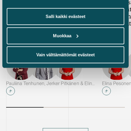
Rakennusbuumi odottaa
Rakennusa
kulman takana
lisääntyvä
huomioon 
Salli kaikki evästeet
konkurssit
Muokkaa
Vain välttämättömät evästeet
Pauliina Tenhunen, Jerker Pitkänen & Elina Pesonen
Elina Pesonen