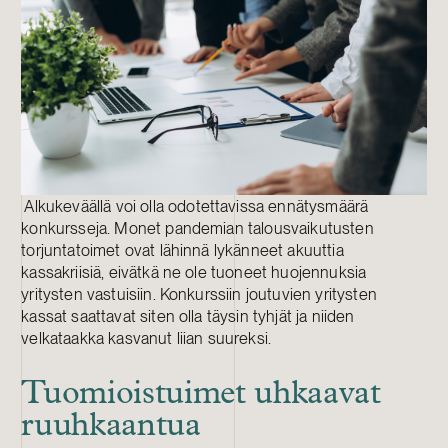
Alkukeväällä voi olla odotettavissa ennätysmäärä
konkursseja. Monet pandemian talousvaikutusten
torjuntatoimet ovat lähinnä lykänneet akuuttia
kassakriisiä, eivätkä ne ole tuoneet huojennuksia
yritysten vastuisiin. Konkurssiin joutuvien yritysten
kassat saattavat siten olla täysin tyhjät ja niiden
velkataakka kasvanut liian suureksi.
Tuomioistuimet uhkaavat
ruuhkaantua