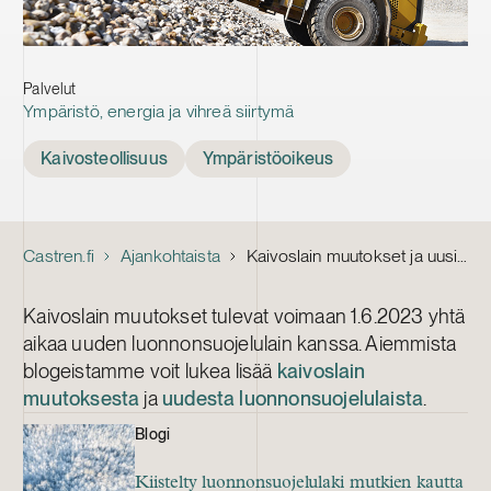
Palvelut
Ympäristö, energia ja vihreä siirtymä
Tags
Kaivosteollisuus
Ympäristöoikeus
Castren.fi
Ajankohtaista
Kaivoslain muutokset ja uusi luonnonsuojelulaki tulivat voimaan 1.6.2023
Kaivoslain muutokset tulevat voimaan 1.6.2023 yhtä
aikaa uuden luonnonsuojelulain kanssa. Aiemmista
blogeistamme voit lukea lisää
kaivoslain
muutoksesta
ja
uudesta luonnonsuojelulaista
.
Blogi
Kiistelty luonnonsuojelulaki mutkien kautta