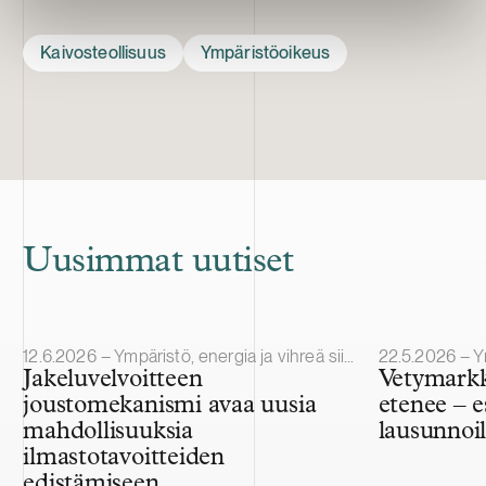
Kaivosteollisuus
Ympäristöoikeus
Uusimmat uutiset
Julkaistu
Julkaistu
12.6.2026 – Ympäristö, energia ja vihreä siirtymä
22.5.2026 – Ympä
Jakeluvelvoitteen
Vetymarkk
joustomekanismi avaa uusia
etenee – e
mahdollisuuksia
lausunnoil
ilmastotavoitteiden
edistämiseen