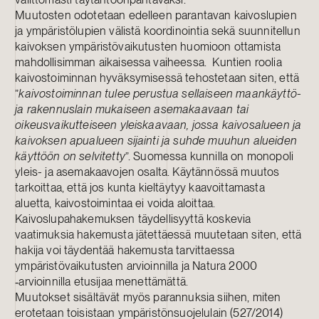
Muutosten odotetaan edelleen parantavan kaivoslupien
ja ympäristölupien välistä koordinointia sekä suunnitellun
kaivoksen ympäristövaikutusten huomioon ottamista
mahdollisimman aikaisessa vaiheessa. Kuntien roolia
kaivostoiminnan hyväksymisessä tehostetaan siten, että
”
kaivostoiminnan tulee perustua sellaiseen maankäyttö-
ja rakennuslain mukaiseen asemakaavaan tai
oikeusvaikutteiseen yleiskaavaan, jossa kaivosalueen ja
kaivoksen apualueen sijainti ja suhde muuhun alueiden
käyttöön on selvitetty
”. Suomessa kunnilla on monopoli
yleis- ja asemakaavojen osalta. Käytännössä muutos
tarkoittaa, että jos kunta kieltäytyy kaavoittamasta
aluetta, kaivostoimintaa ei voida aloittaa.
Kaivoslupahakemuksen täydellisyyttä koskevia
vaatimuksia hakemusta jätettäessä muutetaan siten, että
hakija voi täydentää hakemusta tarvittaessa
ympäristövaikutusten arvioinnilla ja Natura 2000
‑arvioinnilla etusijaa menettämättä.
Muutokset sisältävät myös parannuksia siihen, miten
erotetaan toisistaan ympäristönsuojelulain (527/2014)