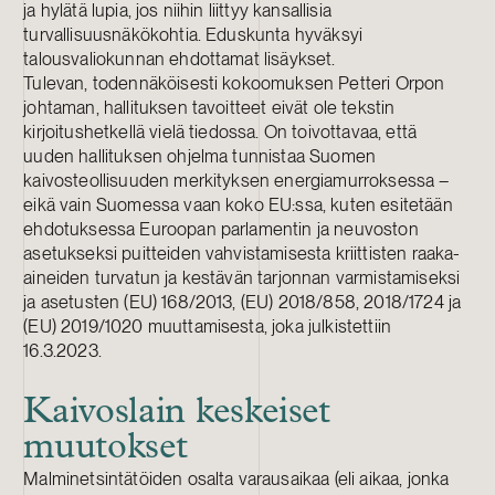
ja hylätä lupia, jos niihin liittyy kansallisia
turvallisuusnäkökohtia. Eduskunta hyväksyi
talousvaliokunnan ehdottamat lisäykset.
Tulevan, todennäköisesti kokoomuksen Petteri Orpon
johtaman, hallituksen tavoitteet eivät ole tekstin
kirjoitushetkellä vielä tiedossa. On toivottavaa, että
uuden hallituksen ohjelma tunnistaa Suomen
kaivosteollisuuden merkityksen energiamurroksessa –
eikä vain Suomessa vaan koko EU:ssa, kuten esitetään
ehdotuksessa Euroopan parlamentin ja neuvoston
asetukseksi puitteiden vahvistamisesta kriittisten raaka-
aineiden turvatun ja kestävän tarjonnan varmistamiseksi
ja asetusten (EU) 168/2013, (EU) 2018/858, 2018/1724 ja
(EU) 2019/1020 muuttamisesta, joka julkistettiin
16.3.2023.
Kaivoslain keskeiset
muutokset
Malminetsintätöiden osalta varausaikaa (eli aikaa, jonka