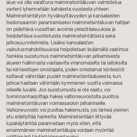
alue voi olla varattuna malminetsintäluvan valmistelua
varten) lyhennetään kahdesta vuodesta yhteen.
Malminetsintätyön hyväksyttävyyden ja kansalaisten
tiedonsaannin parantamiseksi malminetsintäluvan haltijan
on pidettävä vuosittain avoimia yleisötilaisuuksia ja
tiedotettava suoritetuista malminetsintätöistä sekä
jatkosuunnitelmista. Lisäksi kansalaisten
vaikutusmahdollisuuksia helpotetaan lisäämällä vaatimus
hankkia suostumus malminetsintäluvan jatkamisesta
alueen hallinnasta vastaavilta viranomaisilta tai laitoksilta
tai kiinteistöjen omistajalta, joiden omistamat kiinteistöt
kattavat vähintään puolet malminetsintäalueesta, kun
jatkoa haetaan vähintään kymmenen vuotta voimassa
olleelle luvalle. Jos suostumusta ei ole saatu, voi
toiminnanharjoittaja hakea valtioneuvostolta puoltoa
malminetsintäluvan voimassaolon jatkamiselle.
Valtioneuvosto voi puoltaa hakemusta, jos tärkeä yleinen
etu edellyttää hanketta. Malminetsintään liittyvää
lupakäytäntöä parannetaan myös siten, että
ensimmäinen malminetsintälupa voidaan myöntää
välittömästi täytäntöönpantavaksi.