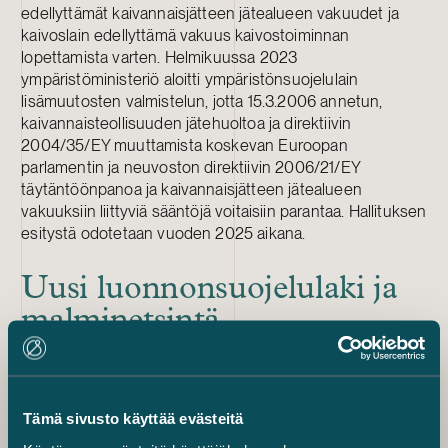
edellyttämät kaivannaisjätteen jätealueen vakuudet ja
kaivoslain edellyttämä vakuus kaivostoiminnan
lopettamista varten. Helmikuussa 2023
ympäristöministeriö aloitti ympäristönsuojelulain
lisämuutosten valmistelun, jotta 15.3.2006 annetun,
kaivannaisteollisuuden jätehuoltoa ja direktiivin
2004/35/EY muuttamista koskevan Euroopan
parlamentin ja neuvoston direktiivin 2006/21/EY
täytäntöönpanoa ja kaivannaisjätteen jätealueen
vakuuksiin liittyviä sääntöjä voitaisiin parantaa. Hallituksen
esitystä odotetaan vuoden 2025 aikana.
Uusi luonnonsuojelulaki ja
malminetsintä
Uusi luonnonsuojelulaki tuo mukanaan uusia vaatimuksia
erityisesti malminetsintäalan toimijoille mutta myös
olemassa olevalle kaivostoiminnalle. Yksi keskeisimmistä
muutoksista on serpentiinikallioiden, ‑kivikkojen ja
Tämä sivusto käyttää evästeitä
‑soraikkojen yhteydessä esiintyvien luontotyyppien