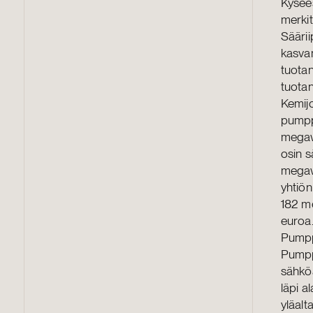
Kysees
merkit
Sääri
kasvam
tuotan
tuota
Kemij
pumpp
megawa
osin s
megaw
yhtiön
182 me
euroa
Pumpp
Pumppu
sähköä
läpi a
yläalt