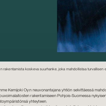
 rakentamista koskeva suurhanke, joka mahdollistaa turvallisen 
mme Kemijoki Oy:n neuvonantajana yhtiön selvittäessä mahdo
uvoimalaitosten rakentamiseen Pohjois-Suomessa nykyise
ntoympäristönsä yhteyteen.