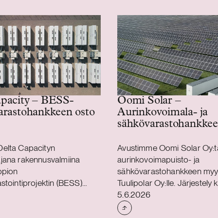
pacity – BESS-
Oomi Solar –
arastohankkeen osto
Aurinkovoimala- ja
sähkövarastohankkee
elta Capacityn
Avustimme Oomi Solar Oy:t
jana rakennusvalmiina
aurinkovoimapuisto- ja
ppion
sähkövarastohankkeen myy
stointiprojektin (BESS)
Tuulipolar Oy:lle. Järjestely 
Julkaistu
 Helios Nordic Energyltä.
Tornioon rakennettavaa 2
5.6.2026
ity toteuttaa hankkeen
aurinkovoimalaa sekä 36 M
ioga Family Foundationin
MWh sähkövarastoa (BESS).