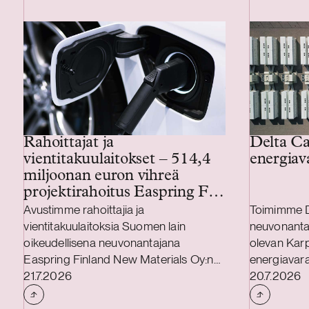
Rahoittajat ja
Delta Ca
vientitakuulaitokset – 514,4
energiav
miljoonan euron vihreä
projektirahoitus Easpring Finland
New Materialsin CAM-
Avustimme rahoittajia ja
Toimimme D
tehtaalle
vientitakuulaitoksia Suomen lain
neuvonanta
oikeudellisena neuvonantajana
olevan Kar
Easpring Finland New Materials Oy:n
energiavara
Julkaistu
Julkaistu
Kotkaan rakennettavan
21.7.2026
hankinnassa
20.7.2026
katodiaktiivimateriaalia (CAM)
Delta Capac
valmistavan tehtaan kehittämiseen ja
yhdessä Str