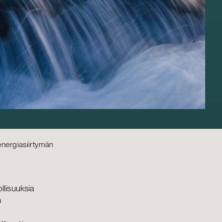
energiasiirtymän
llisuuksia
n