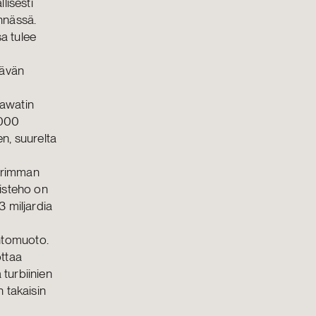
lisesti
innässä.
a tulee
tävän
gawatin
 000
n, suurelta
0
urimman
isteho on
 miljardia
ntomuoto.
ottaa
 turbiinien
 takaisin