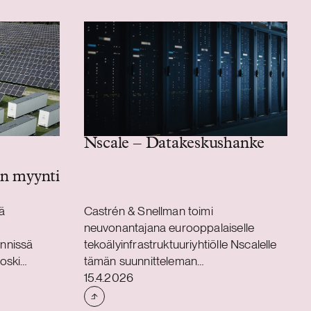
Nscale – Datakeskushanke
n myynti
ä
Castrén & Snellman toimi
neuvonantajana eurooppalaiselle
nnissä
tekoälyinfrastruktuuriyhtiölle Nscalelle
koski
tämän suunnitteleman
Julkaistu
4 MWp
datakeskushankkeen yhteydessä
15.4.2026
W / 70
Harjavallassa, Suomessa.Hankkeen
 Tuulipolar
kohteena oleva laitos sijoittuu Sievarin