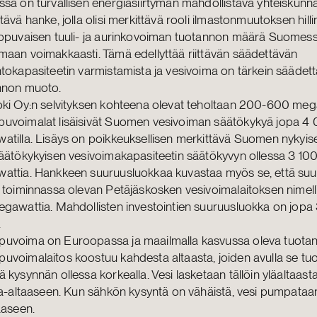
sä on turvallisen energiasiirtymän mahdollistava yhteiskunnal
tävä hanke, jolla olisi merkittävä rooli ilmastonmuutoksen hill
ippuvaisen tuuli- ja aurinkovoiman tuotannon määrä Suomess
aan voimakkaasti. Tämä edellyttää riittävän säädettävän
tokapasiteetin varmistamista ja vesivoima on tärkein säädet
nnon muoto.
oki Oy:n selvityksen kohteena olevat teholtaan 200-600 me
uvoimalat lisäisivät Suomen vesivoiman säätökykyä jopa 4
tilla. Lisäys on poikkeuksellisen merkittävä Suomen nykyise
äätökykyisen vesivoimakapasiteetin säätökyvyn ollessa 3 10
attia. Hankkeen suuruusluokkaa kuvastaa myös se, että su
 toiminnassa olevan Petäjäskosken vesivoimalaitoksen nimell
gawattia. Mahdollisten investointien suuruusluokka on jopa 3
.
uvoima on Euroopassa ja maailmalla kasvussa oleva tuota
voimalaitos koostuu kahdesta altaasta, joiden avulla se tu
 kysynnän ollessa korkealla. Vesi lasketaan tällöin yläaltaasta
la-altaaseen. Kun sähkön kysyntä on vähäistä, vesi pumpataan
aaseen.