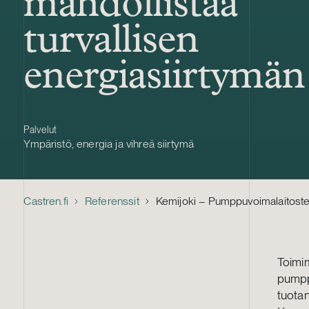
mahdollistaa
turvallisen
energiasiirtymän
Palvelut
Ympäristö, energia ja vihreä siirtymä
Castren.fi
Referenssit
Kemijoki – Pumppuvoimalaitosten
Toimi
pumpp
tuota