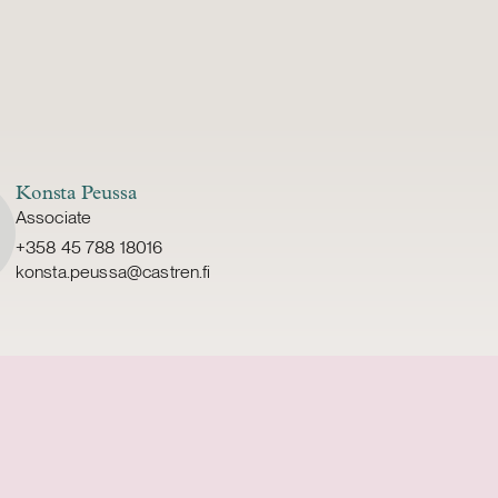
Konsta Peussa
Associate
+358 45 788 18016
konsta.peussa@castren.fi