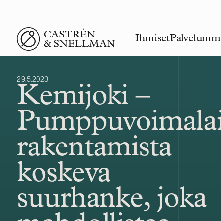
Ihmiset
Palvelumm
Front page
29.5.2023
Kemijoki –
Pumppuvoimalai
rakentamista
koskeva
suurhanke, joka