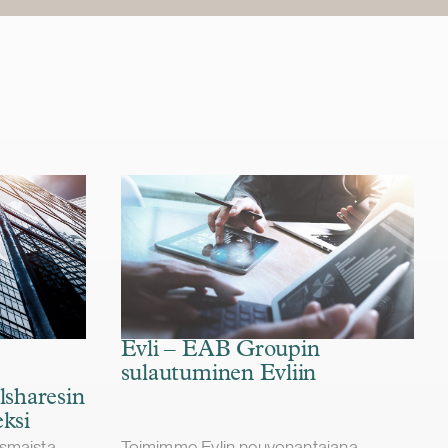
Evli – EAB Groupin
sulautuminen Evliin
lsharesin
ksi
smaista
Toimimme Evlin neuvonantajana