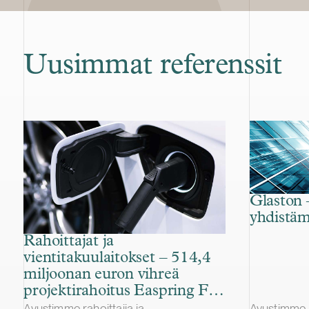
Uusimmat referenssit
Glaston 
yhdistä
Rahoittajat ja
vientitakuulaitokset – 514,4
miljoonan euron vihreä
projektirahoitus Easpring Finland
New Materialsin CAM-
Avustimme rahoittajia ja
Avustimme G