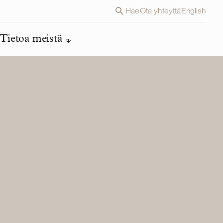
Hae
Ota yhteyttä
English
Tietoa meistä