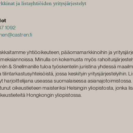
inat ja listayhtiöiden yritysjärjestelyt
dot
37 1092
tinen@castren.fi
kkaitamme yhtiöoikeuteen, pääomamarkkinoihin ja yritysjärje
 toimeksiannoissa. Minulla on kokemusta myös rahoitusjärjestely
én & Snellmanille tuloa työskentelin juristina yhdessä maail
tilintarkastusyhteisöistä, jossa keskityin yritysjärjestelyihin. L
yt harjoittelijana useassa suomalaisessa asianajotoimistossa.
unut oikeustieteen maisteriksi Helsingin yliopistosta, jonka li
oikeustieteitä Hongkongin yliopistossa.