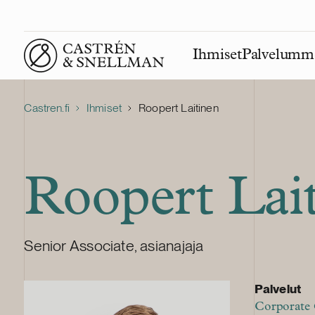
Ihmiset
Palvelumm
Front page
Castren.fi
Ihmiset
Roopert Laitinen
Roopert Lai
Senior Associate, asianajaja
Palvelut
Corporate