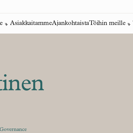
e
Asiakkaitamme
Ajankohtaista
Töihin meille
tinen
 Governance