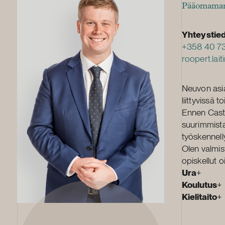
Pääomamarkk
Yhteystie
+358 40 7
roopert.lai
Neuvon asia
liittyvissä
Ennen Castr
suurimmista 
työskennell
Olen valmist
opiskellut 
Ura
+
Koulutus
+
Kielitaito
+