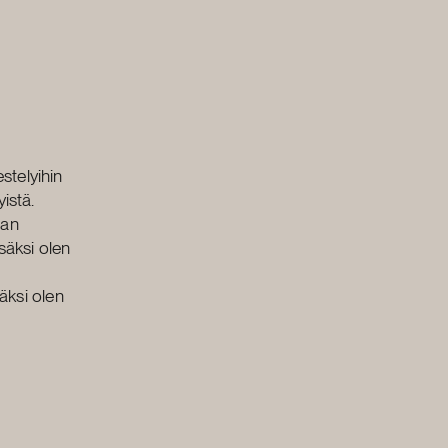
stelyihin
istä.
man
isäksi olen
säksi olen