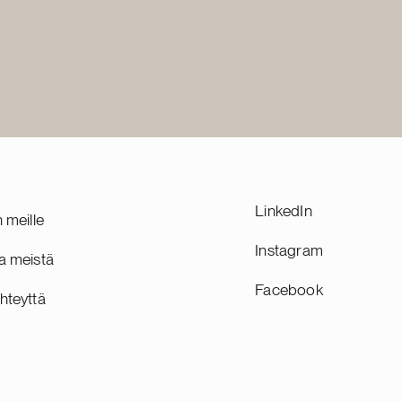
 on
issa,
sa ja
uonna 2019
 sen
yöntekijää.
LinkedIn
n meille
Instagram
a meistä
Facebook
hteyttä