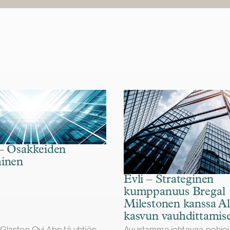
– Osakkeiden
minen
Evli – Strateginen
kumppanuus Bregal
Milestonen kanssa Al
kasvun vauhdittamise
laston Oyj Abp:tä yhtiön
Avustamme johtavaa pohjoi