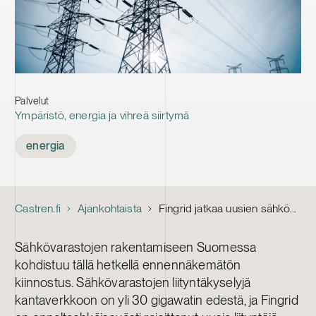
Palvelut
Ympäristö, energia ja vihreä siirtymä
Tags
energia
Castren.fi
Ajankohtaista
Fingrid jatkaa uusien sähkövarastojen liityntärajoitusta Etelä-Suomessa vuoteen 2029 saakka
Sähkövarastojen rakentamiseen Suomessa
kohdistuu tällä hetkellä ennennäkemätön
kiinnostus. Sähkövarastojen liityntäkyselyjä
kantaverkkoon on yli 30 gigawatin edestä, ja Fingrid