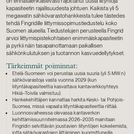
on ennaltaehkäisevästi rajoittanut uusia liityntöjä
kapasiteetin rajallisuudesta johtuen. Kaikista yli 5
megawatin sähkövarastohankkeista tulee tästedes
tehdä Fingridille liittymissopimustiedustelu koko
Suomen alueella. Tiedustelujen perusteella Fingrid
arvioi liittymispistekohtaisen enimmäiskapasiteetin
ja pyrkii näin tasapainottamaan paikallisen
sähkönkulutuksen ja tuotannon kasvuedellytykset.
Tärkeimmät poiminnat:
Etelä-Suomeen voi perustaa uusia suuria (yli 5 MW:n)
sähkövarastoja vasta vuonna 2029 (kun
liityntäkapasiteettia kasvattava kantaverkkoyhteys
Hikiä–Toivila valmistuu).
Hankekehittäjien kannattaa harkita Keski- tai Pohjois-
Suomea, missä vapaata liityntäkapasiteettia riittää.
Luonnosvaiheessa olevassa kantaverkon
kehittämissuunnitelmassa 2026–2035 mainitaan
Fingridin selvittävän joustavien liityntöjen kokeilemista,
jotta sähkövarastojen liittäminen kuormittuneilla