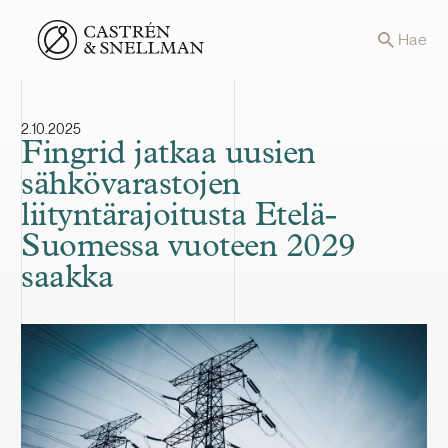
Front page
Hae
2.10.2025
Fingrid jatkaa uusien
sähkövarastojen
liityntärajoitusta Etelä-
Suomessa vuoteen 2029
saakka