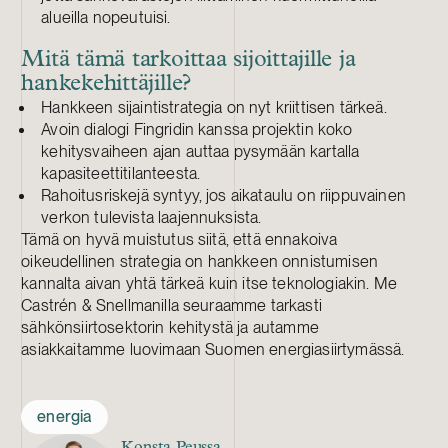
alueilla nopeutuisi.
Mitä tämä tarkoittaa sijoittajille ja
hankekehittäjille?
Hankkeen sijaintistrategia on nyt kriittisen tärkeä.
Avoin dialogi Fingridin kanssa projektin koko
kehitysvaiheen ajan auttaa pysymään kartalla
kapasiteettitilanteesta.
Rahoitusriskejä syntyy, jos aikataulu on riippuvainen
verkon tulevista laajennuksista.
Tämä on hyvä muistutus siitä, että ennakoiva
oikeudellinen strategia on hankkeen onnistumisen
kannalta aivan yhtä tärkeä kuin itse teknologiakin. Me
Castrén & Snellmanilla seuraamme tarkasti
sähkönsiirtosektorin kehitystä ja autamme
asiakkaitamme luovimaan Suomen energiasiirtymässä.
energia