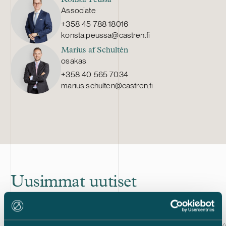
Konsta Peussa
Associate
+358 45 788 18016
konsta.peussa@castren.fi
Marius af Schultén
osakas
+358 40 565 7034
marius.schulten@castren.fi
Uusimmat uutiset
Julkaistu
Julkaistu