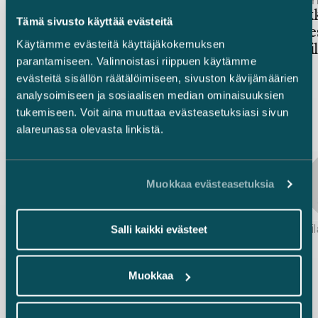
12.6.2026 – Ympäristö, energia ja vihreä siirtymä
22.5.2026 – Ympä
Jakeluvelvoitteen
Vetymarkk
Tämä sivusto käyttää evästeitä
joustomekanismi avaa uusia
etenee – e
Käytämme evästeitä käyttäjäkokemuksen
mahdollisuuksia
lausunnoil
parantamiseen. Valinnoistasi riippuen käytämme
ilmastotavoitteiden
evästeitä sisällön räätälöimiseen, sivuston kävijämäärien
edistämiseen
analysoimiseen ja sosiaalisen median ominaisuuksien
tukemiseen. Voit aina muuttaa evästeasetuksiasi sivun
alareunassa olevasta linkistä.
Muokkaa evästeasetuksia
Marius af Schultén, Sanna Aalto-Setälä, Laura Vuorinen & Marja Ollila
Kanerva Suni
Salli kaikki evästeet
Muokkaa