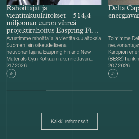
Rahoittajat ja
Delta Cap
vientitakuulaitokset – 514,4
energiava
miljoonan euron vihreä
projektirahoitus Easpring Finland
New Materialsin CAM-
Avustimme rahoittajia ja vientitakuulaitoksia
Toimimme Del
Suomen lain oikeudellisena
neuvonantaja
tehtaalle
neuvonantajana Easpring Finland New
Karppion energ
Materials Oy:n Kotkaan rakennettavan
(BESS) hankin
Julkaistu
Julkaistu
katodiaktiivimateriaalia (CAM) valmistavan
21.7.2026
Energyltä. Del
20.7.2026
tehtaan kehittämiseen ja rakentamiseen
hankkeen yhde
liittyvässä 514,4 miljoonan euron vihreässä
Foundationin
projektirahoituksessa. Lainanottaja
hanke sijaitse
Easpring Finland New Materials on Beijing
on 125 MW / 
Easpring Material Technologyn, Finnish
vastaa hankke
Minerals Groupin ja LG Energy Solutionin
käyttöönotost
omistama yhteisyritys. Rahoituksen myönsi
vuodelle 2027
kuusi kansainvälistä liikepankkia. Société
pitkäaikaisena
Kaikki referenssit
Générale toimi taloudellisena
Capacity on sv
neuvonantajana ja valtuutettuna
akkuvarastojär