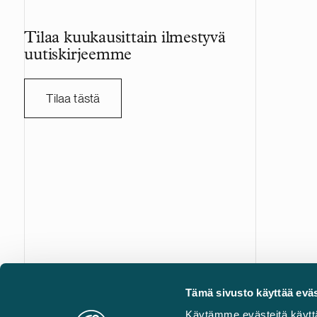
Projekti vahvistaa Delta Capacityn
vuonna 200
kasvavaa pohjoismaista portfoliota.
konepajateo
Tilaa kuukausittain ilmestyvä
sopimusvalm
uutiskirjeemme
joka on lis
päälistalla
työntekijää,
Tilaa tästä
liikevaihto 
kruunua. A
transaktios
asianajotoi
Castrén & Snellman on täyden palvelun asianajotoimisto
Tämä sivusto käyttää eväs
edelläkävijä kaikilla liikejuridiikan erikoisaloilla. Yhdistäm
Käytämme evästeitä käytt