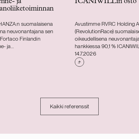
enne- ja
ICANIWILLin osto
anoliiketoiminnan
HANZA:n suomalaisena
Avustimme RVRC Holding A
ena neuvonantajana sen
(RevolutionRace) suomalai
Fortaco Finlandin
oikeudellisena neuvonantaj
e- ja
hankkiessa 90,1 % ICANIWI
Julkaistu
iiketoiminnat. Järjestely
(ICIW) osakkeista. Revolut
14.7.2026
liiketoiminta- ja
pääasiallisena oikeudellisen
na, ja se kattaa Fortaco
neuvonantajana toimi ruots
eräsrakenne- ja
asianajotoimisto Mannheim
liiketoiminnat Suomessa
Swartling. Vuonna 2012 Ruo
 virolaisen ja kahden
perustettu ICIW on ruotsala
 tytäryhtiön osakkeet.
ja urheiluvaatebrändi. Rev
tetaan toteutuvan vuoden
on nopeasti kasvava ruotsa
Kaikki referenssit
sen neljänneksen aikana.
ulkoiluvaatebrändi, joka tar
eutuminen edellyttää
monikäyttöisiä tuotteita akti
en ehtojen täyttymistä ja
elämäntyyliin. Yritys toimii di
hyväksyntöjä. HANZA on
suoramyyntimallilla (D2C) ja