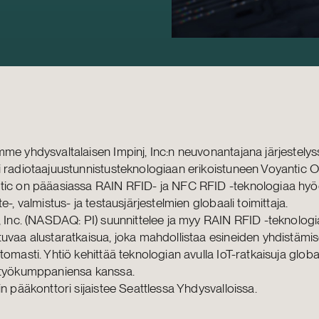
me yhdysvaltalaisen Impinj, Inc:n neuvonantajana järjestelys
 radiotaajuustunnistusteknologiaan erikoistuneen Voyantic O
tic on pääasiassa RAIN RFID- ja NFC RFID -teknologiaa hyö
te-, valmistus- ja testausjärjestelmien globaali toimittaja.
, Inc. (NASDAQ: PI) suunnittelee ja myy RAIN RFID -teknolog
uvaa alustaratkaisua, joka mahdollistaa esineiden yhdistämis
tomasti. Yhtiö kehittää teknologian avulla IoT-ratkaisuja globaa
styökumppaniensa kanssa.
in pääkonttori sijaistee Seattlessa Yhdysvalloissa.