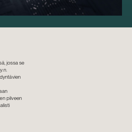
sä, jossa se
y:n.
dyntävien
iaan
en pilveen
listi