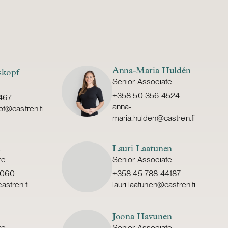
Anna-Maria Huldén
skopf
Senior Associate
+358 50 356 4524
467
anna-
pf@castren.fi
maria.hulden@castren.fi
s
Lauri Laatunen
te
Senior Associate
0060
+358 45 788 44187
astren.fi
lauri.laatunen@castren.fi
Joona Havunen
te
Senior Associate