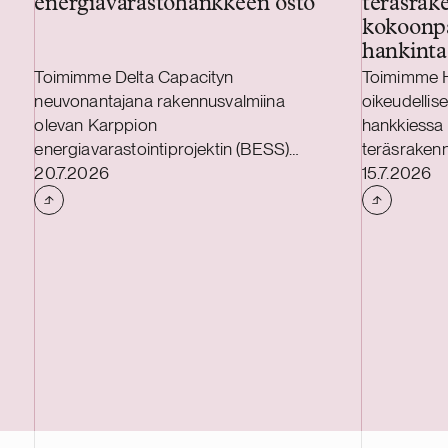
energiavarastohankkeen osto
teräsrak
kokoonp
hankinta
Toimimme Delta Capacityn
Toimimme 
neuvonantajana rakennusvalmiina
oikeudellis
olevan Karppion
hankkiessa 
energiavarastointiprojektin (BESS)
teräsrakenn
Julkaistu
Julkaistu
hankinnassa Helios Nordic Energyltä.
20.7.2026
kokoonpanol
15.7.2026
Delta Capacity toteuttaa hankkeen
toteutetaan 
yhdessä Strioga Family Foundationin
osakekauppa
kanssa. Karppion BESS-hanke sijaitsee
Finlandin t
Teuvalla, ja sen kapasiteetti on 125 MW
kokoonpano
/ 300 MWh. Delta Capacity vastaa
sekä kahden
hankkeen loppukehityksestä ja
puolalaisen
käyttöönotosta, joka on suunniteltu
Kaupan odo
vuodelle 2027, sekä toimii hankkeen
2026 viimei
pitkäaikaisena hankekehittäjänä. Delta
Kaupan tot
Capacity on sveitsiläinen suurten
tavanomaist
akkuvarastojärjestelmien kehittäjä.
viranomais