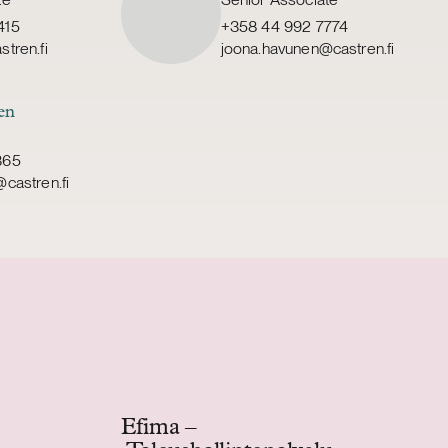
415
+358 44 992 7774
tren.fi
joona.havunen@castren.fi
en
365
castren.fi
Efima –