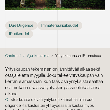
Tags
Due Diligence
Immateriaalioikeudet
IP-oikeudet
Castren.fi
Ajankohtaista
Yrityskaupassa IP-omaisuuden arviointi kannattaa aina
Yrityskaupan tekeminen on jännittävää aikaa sekä
ostajalle että myyjälle. Joku tekee yrityskaupan vain
kerran elämässään, kun taas osa yrityksistä saattaa
olla mukana useassa yrityskaupassa elinkaarensa
aikana.
stoaikeissa olevan yrityksen kannattaa aina due
O
diligence -tarkastusten yhteydessä tarkastaa myös