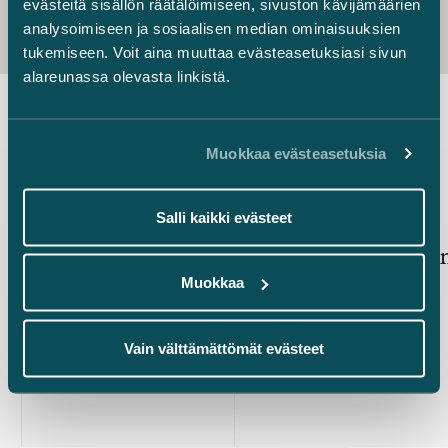
evästeitä sisällön räätälöimiseen, sivuston kävijämäärien
analysoimiseen ja sosiaalisen median ominaisuuksien
tukemiseen. Voit aina muuttaa evästeasetuksiasi sivun
alareunassa olevasta linkistä.
Uusimmat uutiset
Muokkaa evästeasetuksia
Salli kaikki evästeet
Julkaistu
Julkaistu
22.6.2026 – Rikosprosessit ja sisäiset tutkinnat
18.6.2026
Huolellisuusvelvoite
Murros on
pakotelainsäädännössä –
Muokkaa
ennakoiva compliance-työ voi
suojata rikosvastuulta
Vain välttämättömät evästeet