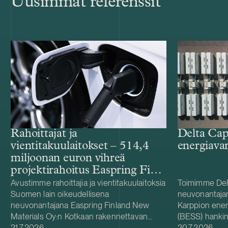
Uusimmat referenssit
Rahoittajat ja
Delta Cap
vientitakuulaitokset – 514,4
energiava
miljoonan euron vihreä
projektirahoitus Easpring Finland
New Materialsin CAM-
Avustimme rahoittajia ja vientitakuulaitoksia
Toimimme Del
Suomen lain oikeudellisena
neuvonantaja
tehtaalle
neuvonantajana Easpring Finland New
Karppion energ
Materials Oy:n Kotkaan rakennettavan
(BESS) hankin
Julkaistu
Julkaistu
katodiaktiivimateriaalia (CAM) valmistavan
21.7.2026
Energyltä. Del
20.7.2026