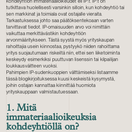
kohdeyhtiön immateriaalioikeudet eli IP:t. IP:t on
tutkittava huolellisesti varsinkin silloin, kun kohdeyhtiö tai
sen markkinat ja toimiala ovat ostajalle vieraita.
Tarkastuksessa johto saa päätöksentekoaan varten
tarvittavat tiedot. IP-omaisuuden arvo voi nimittäin
vaikuttaa merkittävästikin kohdeyhtiön
arvonmääritykseen. Tästä syystä myös yrityskaupan
rahoittajia usein kiinnostaa, pystyykö niiden rahoittama
yritys suojautumaan riskeiltä niin, ettei sen liiketoiminta
keskeydy esimerkiksi puuttuvan lisenssin tai kilpailijan
loukkausväitteen vuoksi.
Pahimpien IP-sudenkuoppien välttämiseksi listaamme
tässä blogikirjoituksessa kuusi keskeistä kysymystä,
joihin ostajan kannattaa kiinnittää huomiota
yrityskauppaan valmistautuessaan.
1. Mitä
immateriaalioikeuksia
kohdeyhtiöllä on?