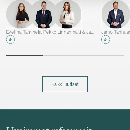
Eveliina Tammela, Pekko Linnanmäki & Janina Assor
Jarno Tanhua
Kaikki uutiset