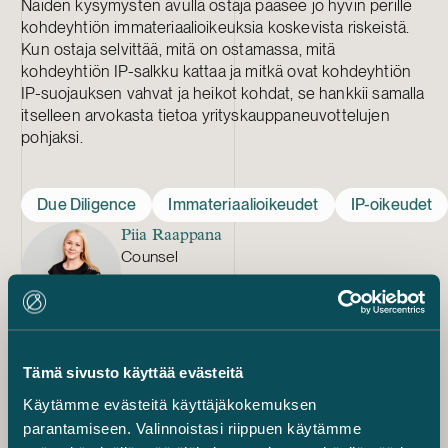
Näiden kysymysten avulla ostaja pääsee jo hyvin perille
kohdeyhtiön immateriaalioikeuksia koskevista riskeistä.
Kun ostaja selvittää, mitä on ostamassa, mitä
kohdeyhtiön IP-salkku kattaa ja mitkä ovat kohdeyhtiön
IP-suojauksen vahvat ja heikot kohdat, se hankkii samalla
itselleen arvokasta tietoa yrityskauppaneuvottelujen
pohjaksi.
Due Diligence
Immateriaalioikeudet
IP-oikeudet
Piia Raappana
Counsel
+358 20 776 5466
piia.raappana@castren.fi
Annamari Friskopf
Counsel
Tämä sivusto käyttää evästeitä
+358 20 776 5467
Käytämme evästeitä käyttäjäkokemuksen
annamari.friskopf@castren.fi
parantamiseen. Valinnoistasi riippuen käytämme