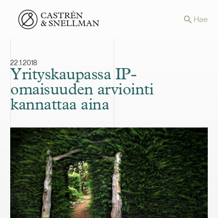
Front page
Hae
22.1.2018
Yrityskaupassa IP-
omaisuuden arviointi
kannattaa aina