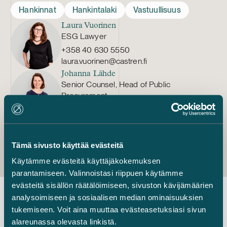
Hankinnat
Hankintalaki
Vastuullisuus
Laura Vuorinen
ESG Lawyer
+358 40 630 5550
laura.vuorinen@castren.fi
Johanna Lähde
Senior Counsel, Head of Public
Procurement
+358 50 384 3082
johanna.lahde@castren.fi
Tämä sivusto käyttää evästeitä
Käytämme evästeitä käyttäjäkokemuksen
parantamiseen. Valinnoistasi riippuen käytämme
evästeitä sisällön räätälöimiseen, sivuston kävijämäärien
analysoimiseen ja sosiaalisen median ominaisuuksien
tukemiseen. Voit aina muuttaa evästeasetuksiasi sivun
Uusimmat uutiset
alareunassa olevasta linkistä.