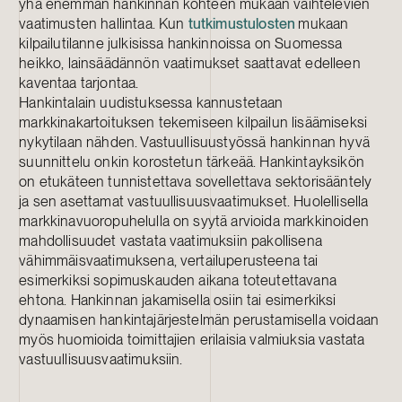
yhä enemmän hankinnan kohteen mukaan vaihtelevien
vaatimusten hallintaa. Kun
tutkimustulosten
mukaan
kilpailutilanne julkisissa hankinnoissa on Suomessa
heikko, lainsäädännön vaatimukset saattavat edelleen
kaventaa tarjontaa.
Hankintalain uudistuksessa kannustetaan
markkinakartoituksen tekemiseen kilpailun lisäämiseksi
nykytilaan nähden. Vastuullisuustyössä hankinnan hyvä
suunnittelu onkin korostetun tärkeää. Hankintayksikön
on etukäteen tunnistettava sovellettava sektorisääntely
ja sen asettamat vastuullisuusvaatimukset. Huolellisella
markkinavuoropuhelulla on syytä arvioida markkinoiden
mahdollisuudet vastata vaatimuksiin pakollisena
vähimmäisvaatimuksena, vertailuperusteena tai
esimerkiksi sopimuskauden aikana toteutettavana
ehtona. Hankinnan jakamisella osiin tai esimerkiksi
dynaamisen hankintajärjestelmän perustamisella voidaan
myös huomioida toimittajien erilaisia valmiuksia vastata
vastuullisuusvaatimuksiin.