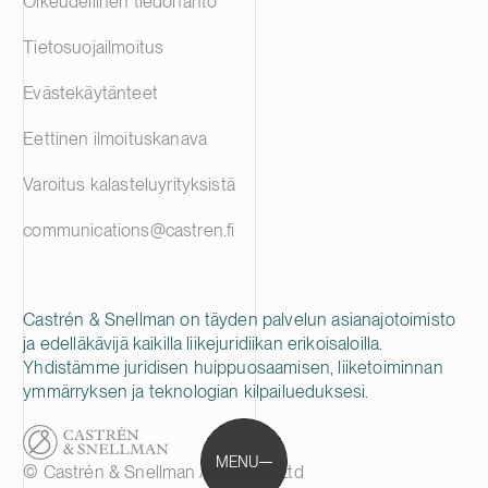
Oikeudellinen tiedonanto
Tietosuojailmoitus
Evästekäytänteet
Eettinen ilmoituskanava
Varoitus kalasteluyrityksistä
communications@castren.fi
Castrén & Snellman on täyden palvelun asianajotoimisto
ja edelläkävijä kaikilla liikejuridiikan erikoisaloilla.
Yhdistämme juridisen huippuosaamisen, liiketoiminnan
ymmärryksen ja teknologian kilpailueduksesi.
MENU
© Castrén & Snellman Attorneys Ltd