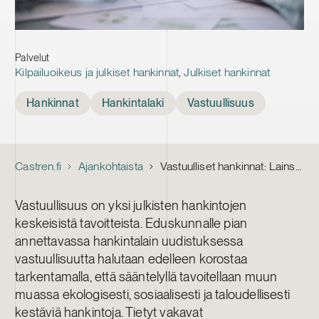
Palvelut
Kilpailuoikeus ja julkiset hankinnat
,
Julkiset hankinnat
Tags
Hankinnat
Hankintalaki
Vastuullisuus
Castren.fi
Ajankohtaista
Vastuulliset hankinnat: Lainsäädännön vaatimuksia ja käytännön haasteita
Vastuullisuus on yksi julkisten hankintojen
keskeisistä tavoitteista. Eduskunnalle pian
annettavassa hankintalain uudistuksessa
vastuullisuutta halutaan edelleen korostaa
tarkentamalla, että sääntelyllä tavoitellaan muun
muassa ekologisesti, sosiaalisesti ja taloudellisesti
kestäviä hankintoja. Tietyt vakavat