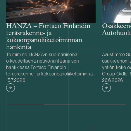
Osakkeen
HANZA – Fortaco Finlandin
Autohuolt
teräsrakenne- ja
kokoonpanoliiketoiminnan
hankinta
Toimimme HANZA:n suomalaisena
Avustimme Su
oikeudellisena neuvonantajana sen
osakkeenomis
hankkiessa Fortaco Finlandin
yhtiön koko 
teräsrakenne- ja kokoonpanoliiketoiminnat.
Group Oy:lle.
Julkaistu
Julkaistu
Järjestely toteutetaan liiketoiminta- ja
15.7.2026
konserni on 
26.6.2026
osakekauppana, ja se kattaa Fortaco
autojen merkk
Finlandin teräsrakenne- ja
yrityksistä ja 
kokoonpanoliiketoiminnat Suomessa sekä
Tampereella j
kahden virolaisen ja kahden puolalaisen
myös Järvenpä
tytäryhtiön osakkeet. Kaupan odotetaan
voimaantulo ed
toteutuvan vuoden 2026 viimeisen
kuluttajaviras
neljänneksen aikana. Kaupan