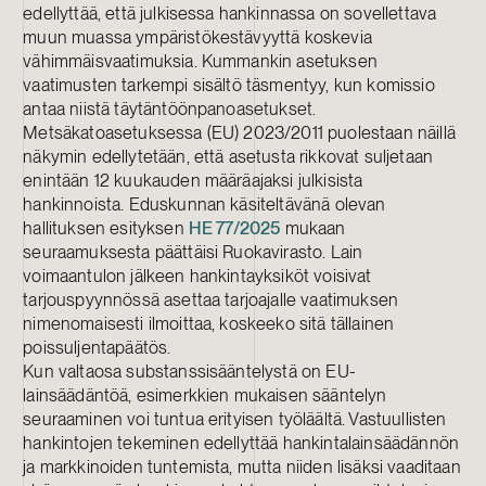
edellyttää, että julkisessa hankinnassa on sovellettava
muun muassa ympäristökestävyyttä koskevia
vähimmäisvaatimuksia. Kummankin asetuksen
vaatimusten tarkempi sisältö täsmentyy, kun komissio
antaa niistä täytäntöönpanoasetukset.
Metsäkatoasetuksessa (EU) 2023/2011 puolestaan näillä
näkymin edellytetään, että asetusta rikkovat suljetaan
enintään 12 kuukauden määräajaksi julkisista
hankinnoista. Eduskunnan käsiteltävänä olevan
hallituksen esityksen
HE 77/2025
mukaan
seuraamuksesta päättäisi Ruokavirasto. Lain
voimaantulon jälkeen hankintayksiköt voisivat
tarjouspyynnössä asettaa tarjoajalle vaatimuksen
nimenomaisesti ilmoittaa, koskeeko sitä tällainen
poissuljentapäätös.
Kun valtaosa substanssisääntelystä on EU-
lainsäädäntöä, esimerkkien mukaisen sääntelyn
seuraaminen voi tuntua erityisen työläältä. Vastuullisten
hankintojen tekeminen edellyttää hankintalainsäädännön
ja markkinoiden tuntemista, mutta niiden lisäksi vaaditaan