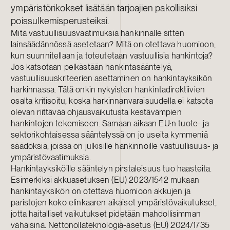
ympäristörikokset lisätään tarjoajien pakollisiksi
poissulkemisperusteiksi.
Mitä vastuullisuusvaatimuksia hankinnalle sitten
lainsäädännössä asetetaan? Mitä on otettava huomioon,
kun suunnitellaan ja toteutetaan vastuullisia hankintoja?
Jos katsotaan pelkästään hankintasääntelyä,
vastuullisuuskriteerien asettaminen on hankintayksikön
harkinnassa. Tätä onkin nykyisten hankintadirektiivien
osalta kritisoitu, koska harkinnanvaraisuudella ei katsota
olevan riittävää ohjausvaikutusta kestävämpien
hankintojen tekemiseen. Samaan aikaan EU:n tuote- ja
sektorikohtaisessa sääntelyssä on jo useita kymmeniä
säädöksiä, joissa on julkisille hankinnoille vastuullisuus- ja
ympäristövaatimuksia.
Hankintayksiköille sääntelyn pirstaleisuus tuo haasteita.
Esimerkiksi akkuasetuksen (EU) 2023/1542 mukaan
hankintayksikön on otettava huomioon akkujen ja
paristojen koko elinkaaren aikaiset ympäristövaikutukset,
jotta haitalliset vaikutukset pidetään mahdollisimman
vähäisinä. Nettonollateknologia-asetus (EU) 2024/1735