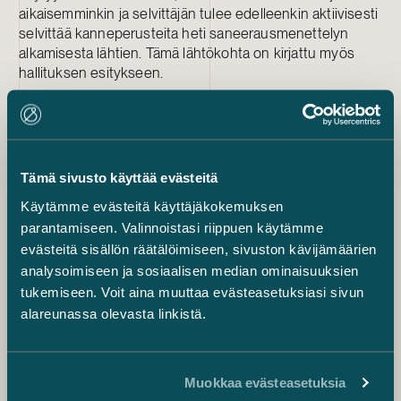
aikaisemminkin ja selvittäjän tulee edelleenkin aktiivisesti
selvittää kanneperusteita heti saneerausmenettelyn
alkamisesta lähtien. Tämä lähtökohta on kirjattu myös
hallituksen esitykseen.
Muita muutoksia
Hallituksen esityksessä lakiin ehdotetaan myös muita
muutoksia. Perusteettomiin saneeraushakemuksiin
Tämä sivusto käyttää evästeitä
liitettyjä väärinkäytöksiä pyritään ehkäisemään sillä, että
Käytämme evästeitä käyttäjäkokemuksen
konkurssihakemuksen käsittelyä jatketaan, jos
saneeraushakemus tulee samanaikaisesti vireille.
parantamiseen. Valinnoistasi riippuen käytämme
Konkurssihakemusta ei kuitenkaan saa ratkaista ennen
evästeitä sisällön räätälöimiseen, sivuston kävijämäärien
kuin päätös saneerausmenettelyn aloittamisesta on
analysoimiseen ja sosiaalisen median ominaisuuksien
tehty. Jos hakemus saneerausmenettelystä hylätään tai
tukemiseen. Voit aina muuttaa evästeasetuksiasi sivun
saneerausmenettely määrätään muutoin lakkaamaan,
alareunassa olevasta linkistä.
konkurssihakemus on puolestaan ratkaistava.
Näin on toimittava myös silloin, jos saneerausmenettelyä
koskeva hakemus on ehtinyt tulla vireille, mutta ennen
Muokkaa evästeasetuksia
asian ratkaisemista tehdään hakemus velallisen