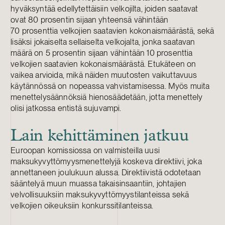
hyväksyntää edellytettäisiin velkojilta, joiden saatavat
ovat 80 prosentin sijaan yhteensä vähintään
70 prosenttia velkojien saatavien kokonaismäärästä, sekä
lisäksi jokaiselta sellaiselta velkojalta, jonka saatavan
määrä on 5 prosentin sijaan vähintään 10 prosenttia
velkojien saatavien kokonaismäärästä. Etukäteen on
vaikea arvioida, mikä näiden muutosten vaikuttavuus
käytännössä on nopeassa vahvistamisessa. Myös muita
menettelysäännöksiä hienosäädetään, jotta menettely
olisi jatkossa entistä sujuvampi.
Lain kehittäminen jatkuu
Euroopan komissiossa on valmisteilla uusi
maksukyvyttömyysmenettelyjä koskeva direktiivi, joka
annettaneen joulukuun alussa. Direktiivistä odotetaan
sääntelyä muun muassa takaisinsaantiin, johtajien
velvollisuuksiin maksukyvyttömyystilanteissa sekä
velkojien oikeuksiin konkurssitilanteissa.