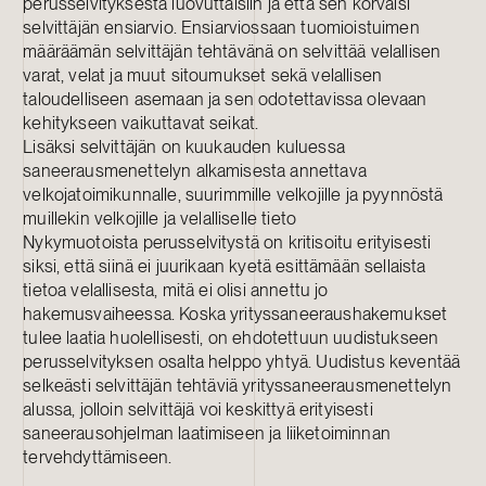
perusselvityksestä luovuttaisiin ja että sen korvaisi
selvittäjän ensiarvio. Ensiarviossaan tuomioistuimen
määräämän selvittäjän tehtävänä on selvittää velallisen
varat, velat ja muut sitoumukset sekä velallisen
taloudelliseen asemaan ja sen odotettavissa olevaan
kehitykseen vaikuttavat seikat.
Lisäksi selvittäjän on kuukauden kuluessa
saneerausmenettelyn alkamisesta annettava
velkojatoimikunnalle, suurimmille velkojille ja pyynnöstä
muillekin velkojille ja velalliselle tieto
Nykymuotoista perusselvitystä on kritisoitu erityisesti
siksi, että siinä ei juurikaan kyetä esittämään sellaista
tietoa velallisesta, mitä ei olisi annettu jo
hakemusvaiheessa. Koska yrityssaneeraushakemukset
tulee laatia huolellisesti, on ehdotettuun uudistukseen
perusselvityksen osalta helppo yhtyä. Uudistus keventää
selkeästi selvittäjän tehtäviä yrityssaneerausmenettelyn
alussa, jolloin selvittäjä voi keskittyä erityisesti
saneerausohjelman laatimiseen ja liiketoiminnan
tervehdyttämiseen.