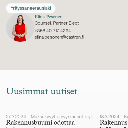
Yrityssaneerauslaki
Elina Pesonen
Counsel, Partner Elect
+358 40 717 4294
elina.pesonen@castren.fi
Uusimmat uutiset
Julkaistu
Julkaistu
27.3.2024 – Maksukyvyttömyysmenettelyt
18.3.2024 – Kansa
Rakennusbuumi odottaa
Rakennusa