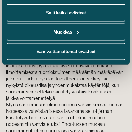
asettamisesta konkurssiin. Jos hakemukset
saneerausmenettelystä ja konkurssiin asettamisesta on
Salli kaikki evästeet
tehty samaan aikaan ja saneerausmenettely aloitetaan,
konkurssihakemus raukeaa saneerausohjelman tultua
vahvistetuksi.
Muokkaa
Myös selvittäjän kelpoisuusvaatimuksia täsmennetään.
Suomessa on pidetty tarpeellisena selvittäjän
määräämistä myös varhaisessa saneerausmenettelyssä,
Vain välttämättömät evästeet
ja tähän on helppo yhtyä.
Hallituksen esityksessä ehdotetaan myös, että lakiin
lisättäisiin uusi pykälä saatavien tai lisävaatimuksen
ilmoittamisesta tuomioistuimen määräämän määräpäivän
jälkeen. Uuden pykälän tavoitteena on selkeyttää
nykyistä oikeustilaa ja yhdenmukaistaa käytäntöjä, kun
saneerausmenettelyn sääntely vastaisi konkurssin
jälkivalvontamenettelyä.
Myös saneerausohjelman nopeaa vahvistamista tuetaan.
Nopeassa vahvistamisessa tavanomaiset ohjelman
käsittelyvaiheet sivuutetaan ja ohjelma saadaan
nopeammin vahvistetuksi. Ehdotuksen mukaan
saneerausohjelman nopeassa vahvistamisessa