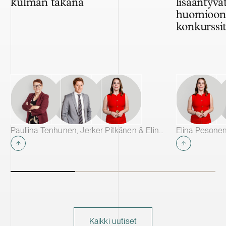
kulman takana
lisääntyvä
huomioon 
konkurssit
Pauliina Tenhunen, Jerker Pitkänen & Elina Pesonen
Elina Pesonen
Kaikki uutiset