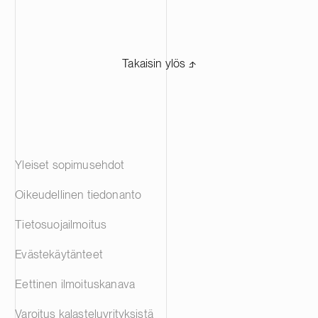
muun muassa liiketoiminnan
myyntimahdollisuuksien selvittämistä,
aineettomien oikeuksien myynnin sekä
konsernin sisäisten sopimusten
Takaisin ylös ⬏
koordinointia
Yleiset sopimusehdot
Oikeudellinen tiedonanto
Tietosuojailmoitus
Evästekäytänteet
Eettinen ilmoituskanava
Varoitus kalasteluyrityksistä