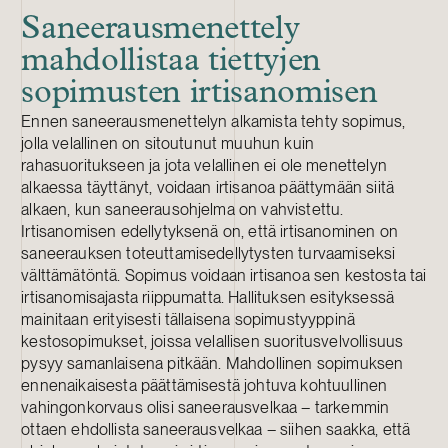
Saneerausmenettely
mahdollistaa tiettyjen
sopimusten irtisanomisen
Ennen saneerausmenettelyn alkamista tehty sopimus,
jolla velallinen on sitoutunut muuhun kuin
rahasuoritukseen ja jota velallinen ei ole menettelyn
alkaessa täyttänyt, voidaan irtisanoa päättymään siitä
alkaen, kun saneerausohjelma on vahvistettu.
Irtisanomisen edellytyksenä on, että irtisanominen on
saneerauksen toteuttamisedellytysten turvaamiseksi
välttämätöntä. Sopimus voidaan irtisanoa sen kestosta tai
irtisanomisajasta riippumatta. Hallituksen esityksessä
mainitaan erityisesti tällaisena sopimustyyppinä
kestosopimukset, joissa velallisen suoritusvelvollisuus
pysyy samanlaisena pitkään. Mahdollinen sopimuksen
ennenaikaisesta päättämisestä johtuva kohtuullinen
vahingonkorvaus olisi saneerausvelkaa – tarkemmin
ottaen ehdollista saneerausvelkaa – siihen saakka, että