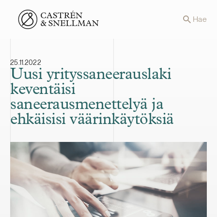
Front page
Hae
25.11.2022
Uusi yrityssaneerauslaki
keventäisi
saneerausmenettelyä ja
ehkäisisi väärinkäytöksiä