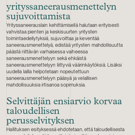
yrityssaneerausmenettelyn
sujuvoittamista
Yrityssaneerauslain kehittämisellä halutaan erityisesti
vahvistaa pienten ja keskisuurten yritysten
toimintaedellytyksiä, sujuvoittaa ja keventää
saneerausmenettelyä, edistää yritysten mahdollisuutta
päästä riittävän varhaisessa vaiheessa
saneerausmenettelyyn sekä ehkäistä
saneerausmenettelyyn liittyviä väärinkäytöksiä. Lisäksi
uudella lailla helpotetaan nopeutettuun
saneerausmenettelyyn pääsyä ja velallisen
mahdollisuuksia irtisanoa sopimuksia.
Selvittäjän ensiarvio korvaa
taloudellisen
perusselvityksen
Hallituksen esityksessä ehdotetaan, että taloudellisesta