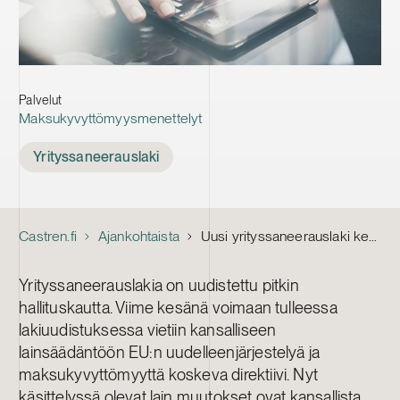
Palvelut
Maksukyvyttömyysmenettelyt
Tags
Yrityssaneerauslaki
Castren.fi
Ajankohtaista
Uusi yrityssaneerauslaki keventäisi saneerausmenettelyä ja ehkäisisi väärinkäytöksiä
Yrityssaneerauslakia on uudistettu pitkin
hallituskautta. Viime kesänä voimaan tulleessa
lakiuudistuksessa vietiin kansalliseen
lainsäädäntöön EU:n uudelleenjärjestelyä ja
maksukyvyttömyyttä koskeva direktiivi. Nyt
käsittelyssä olevat lain muutokset ovat kansallista