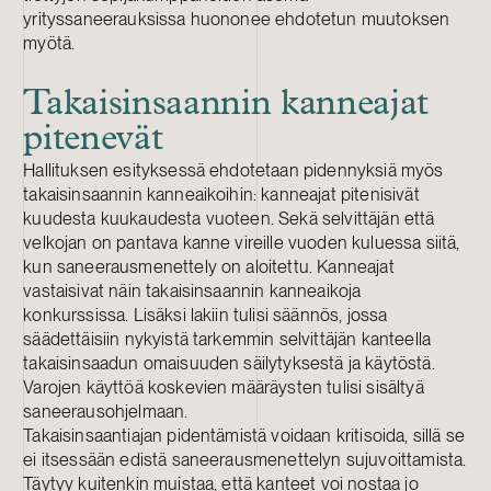
yrityssaneerauksissa huononee ehdotetun muutoksen
myötä.
Takaisinsaannin kanneajat
pitenevät
Hallituksen esityksessä ehdotetaan pidennyksiä myös
takaisinsaannin kanneaikoihin: kanneajat pitenisivät
kuudesta kuukaudesta vuoteen. Sekä selvittäjän että
velkojan on pantava kanne vireille vuoden kuluessa siitä,
kun saneerausmenettely on aloitettu. Kanneajat
vastaisivat näin takaisinsaannin kanneaikoja
konkurssissa. Lisäksi lakiin tulisi säännös, jossa
säädettäisiin nykyistä tarkemmin selvittäjän kanteella
takaisinsaadun omaisuuden säilytyksestä ja käytöstä.
Varojen käyttöä koskevien määräysten tulisi sisältyä
saneerausohjelmaan.
Takaisinsaantiajan pidentämistä voidaan kritisoida, sillä se
ei itsessään edistä saneerausmenettelyn sujuvoittamista.
Täytyy kuitenkin muistaa, että kanteet voi nostaa jo