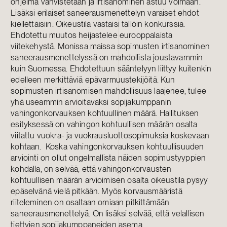
ohjelma vahvistetaan ja irtisanominen astuu voimaan.
Lisäksi erilaiset saneerausmenettelyn varaiset ehdot
kiellettäisiin. Oikeustila vastaisi tällöin konkurssia.
Ehdotettu muutos heijastelee eurooppalaista
viitekehystä. Monissa maissa sopimusten irtisanominen
saneerausmenettelyssä on mahdollista joustavammin
kuin Suomessa. Ehdotettuun sääntelyyn liittyy kuitenkin
edelleen merkittäviä epävarmuustekijöitä. Kun
sopimusten irtisanomisen mahdollisuus laajenee, tulee
yhä useammin arvioitavaksi sopijakumppanin
vahingonkorvauksen kohtuullinen määrä. Hallituksen
esityksessä on vahingon kohtuullisen määrän osalta
viitattu vuokra- ja vuokrausluottosopimuksia koskevaan
kohtaan. Koska vahingonkorvauksen kohtuullisuuden
arviointi on ollut ongelmallista näiden sopimustyyppien
kohdalla, on selvää, että vahingonkorvausten
kohtuullisen määrän arvioimisen osalta oikeustila pysyy
epäselvänä vielä pitkään. Myös korvausmääristä
riiteleminen on osaltaan omiaan pitkittämään
saneerausmenettelyä. On lisäksi selvää, että velallisen
tiettyjen sopijakumppaneiden asema