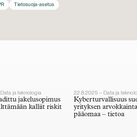
PR
Tietosuoja-asetus
Julkaistu
Data ja teknologia
22.8.2025 – Data ja teknol
adittu jakelusopimus
Kyberturvallisuus su
lttämään kalliit riskit
yrityksen arvokkaint
pääomaa – tietoa