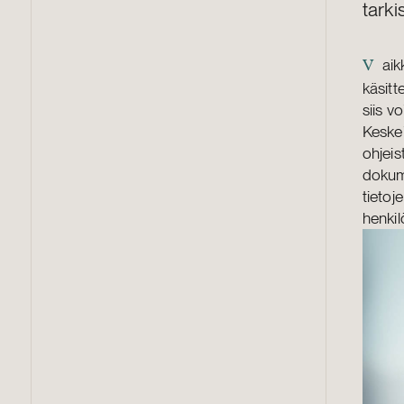
tark
aik
V
käsitt
siis v
Keskei
ohjeis
dokume
tietoj
henkil