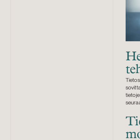
He
te
Tietos
sovitt
tietoj
seuraa
Ti
mo