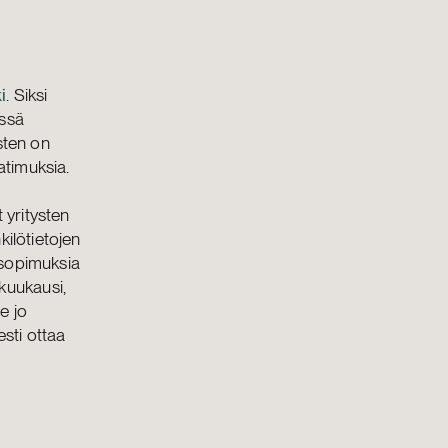
i
. Siksi
issä
ysten on
atimuksia.
 yritysten
kilötietojen
a sopimuksia
kuukausi,
e jo
esti ottaa