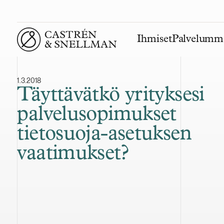
Ihmiset
Palvelumm
Front page
1.3.2018
Täyttävätkö yrityksesi
palvelusopimukset
tietosuoja-asetuksen
vaatimukset?