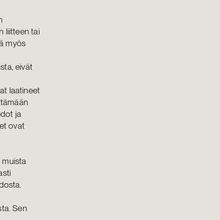
n
liitteen tai
ätä myös
sta, eivät
at laatineet
yttämään
edot ja
et ovat
s muista
sti
odosta.
sta. Sen