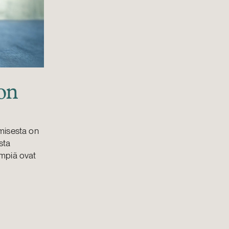
 on
amisesta on
sta
impiä ovat