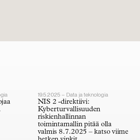
Julkaistu
ogia
19.5.2025 – Data ja teknologia
ojaa
NIS 2 -direktiivi:
a
Kyberturvallisuuden
riskienhallinnan
toimintamallin pitää olla
valmis 8.7.2025 – katso viime
hetken vinkit