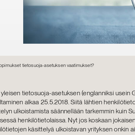
usopimukset tietosuoja-asetuksen vaatimukset?
 yleisen tietosuoja-asetuksen (englanniksi usein
taminen alkaa 25.5.2018. Siitä lähtien henkilötiet
ttelyn ulkoistamista säännellään tarkemmin kuin 
sessä henkilötietolaissa. Nyt jos koskaan jokaise
lötietojen käsittelyä ulkoistavan yrityksen onkin a