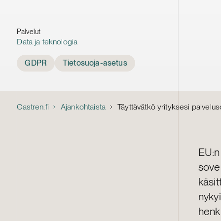
Palvelut
Data ja teknologia
Tags
GDPR
Tietosuoja-asetus
Castren.fi
Ajankohtaista
Täyttävätkö yrityksesi palvel
EU:n
sovel
käsi
nykyi
henki