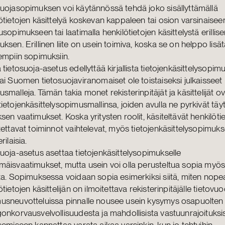
uojasopimuksen voi käytännössä tehdä joko sisällyttämällä
ötietojen käsittelyä koskevan kappaleen tai osion varsinaisee
usopimukseen tai laatimalla henkilötietojen käsittelystä erillisen 
ksen. Erillinen liite on usein toimiva, koska se on helppo lis
empiin sopimuksiin.
 tietosuoja-asetus edellyttää kirjallista tietojenkäsittelysopimu
ai Suomen tietosuojaviranomaiset ole toistaiseksi julkaisseet
smalleja. Tämän takia monet rekisterinpitäjät ja käsittelijät ov
ietojenkäsittelysopimusmallinsa, joiden avulla ne pyrkivät tä
sen vaatimukset. Koska yritysten roolit, käsiteltävät henkilöti
tettavat toiminnot vaihtelevat, myös tietojenkäsittelysopimuks
rilaisia.
uoja-asetus asettaa tietojenkäsittelysopimukselle
äisvaatimukset, mutta usein voi olla perusteltua sopia myö
ta. Sopimuksessa voidaan sopia esimerkiksi siitä, miten nopea
ötietojen käsittelijän on ilmoitettava rekisterinpitäjälle tietovu
usneuvotteluissa pinnalle nousee usein kysymys osapuolten
onkorvausvelvollisuudesta ja mahdollisista vastuunrajoituksi
semiseen kannattaa varata aikaa varsinkin, kun jo tehtyihin