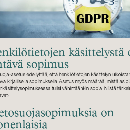
nkilötietojen käsittelystä
htävä sopimus
uoja-asetus edellyttää, että henkilötietojen käsittelyn ulkoist
ava kirjallisella sopimuksella. Asetus myös määrää, mistä asioi
enkäsittelysopimuksessa tulisi vähintäänkin sopia. Niistä tärke
vat:
etosuojasopimuksia on
nenlaisia