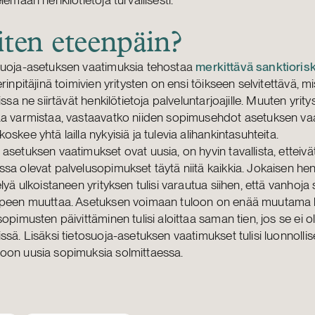
ten eteenpäin?
suoja-asetuksen vaatimuksia tehostaa
merkittävä sanktiorisk
erinpitäjinä toimivien yritysten on ensi töikseen selvitettävä, m
eissa ne siirtävät henkilötietoja palveluntarjoajille. Muuten yrit
aa varmistaa, vastaavatko niiden sopimusehdot asetuksen va
oskee yhtä lailla nykyisiä ja tulevia alihankintasuhteita.
asetuksen vaatimukset ovat uusia, on hyvin tavallista, etteivät
sa olevat palvelusopimukset täytä niitä kaikkia. Jokaisen hen
elyä ulkoistaneen yrityksen tulisi varautua siihen, että vanhoj
rpeen muuttaa. Asetuksen voimaan tuloon on enää muutama 
sopimusten päivittäminen tulisi aloittaa saman tien, jos se ei ol
ssä. Lisäksi tietosuoja-asetuksen vaatimukset tulisi luonnollis
oon uusia sopimuksia solmittaessa.