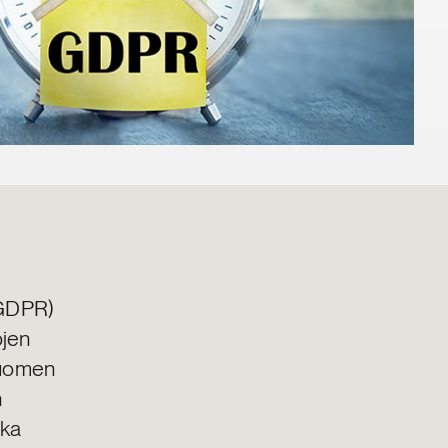
 GDPR)
ojen
Suomen
n
ika