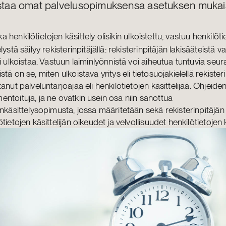
istaa omat palvelusopimuksensa asetuksen mukais
ka henkilötietojen käsittely olisikin ulkoistettu, vastuu henkilöti
elystä säilyy rekisterinpitäjällä: rekisterinpitäjän lakisääteistä v
oi ulkoistaa. Vastuun laiminlyönnistä voi aiheutua tuntuvia seu
stä on se, miten ulkoistava yritys eli tietosuojakielellä rekister
tanut palveluntarjoajaa eli henkilötietojen käsittelijää. Ohjeiden
ntoituja, ja ne ovatkin usein osa niin sanottua
enkäsittelysopimusta, jossa määritetään sekä rekisterinpitäjän
ötietojen käsittelijän oikeudet ja velvollisuudet henkilötietojen 