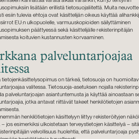
usopimuksiin lisätään erillistä tietosuojaliitettä. Muita neuvotte
i esiin tulevia ehtoja ovat käsittelijän oikeus käyttää alihankkij
siirrot EU:n ulkopuolelle, varmuuskopioiden säilyttäminen
usopimuksen päättyessä sekä käsittelijälle rekisterinpitäjän
amisesta koituvien kustannusten korvaaminen.
rkkana palveluntarjoajaa
litessa
 tietojenkäsittelysopimus on tärkeä, tietosuoja on huomioitav
untarjoajaa valitessa. Tietosuoja-asetuksen nojalla rekisterinp
da palveluntarjoajan asiantuntemusta ja käyttää ainoastaan se
untarjoajia, jotka antavat riittävät takeet henkilötietojen asia
amisesta.
nemmän henkilötietojen käsittelyyn liittyy rekisteröityjen näk
ä – jos esimerkiksi ulkoistetaan terveystietojen käsittelyä – si
isterinpitäjän velvollisuus huolehtia, että palveluntarjoaja pys
elemään henkilötietoja turvallisesti.