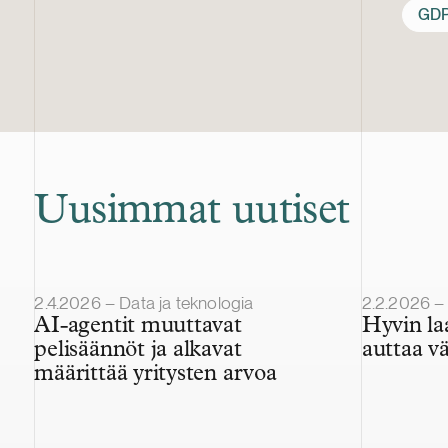
GD
Uusimmat uutiset
Julkaistu
Julkaistu
2.4.2026 – Data ja teknologia
2.2.2026 – 
AI-agentit muuttavat
Hyvin la
pelisäännöt ja alkavat
auttaa vä
määrittää yritysten arvoa