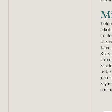
Mi
Tieto
rekist
tilant
vaike
Tämä k
Koska 
voimas
käsitt
on ta
joten 
käynni
huomi