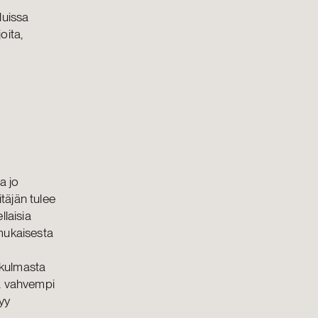
luissa
oita,
a jo
itäjän tulee
llaisia
nmukaisesta
ökulmasta
tä vahvempi
tyy