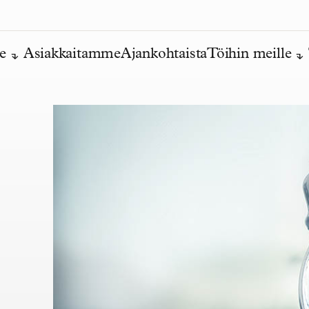
e
Asiakkaitamme
Ajankohtaista
Töihin meille