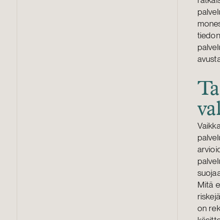
palvel
monest
tiedon
palvel
avust
Ta
va
Vaikka
palvel
arvioi
palvel
suoja
Mitä e
riskej
on rek
käsitt