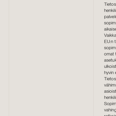
Tietos
henkil
palvel
sopimu
aikais
Vaikka
EU:n t
sopimu
omat t
asetuk
ulkois
hyvin e
Tietos
vähimm
asiois
henkil
Sopim
vahing
ratkai