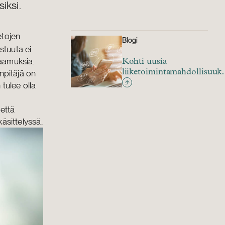
iksi.
etojen
Blogi
astuuta ei
raamuksia.
Kohti uusia
inpitäjä on
liiketoimintamahdollisuuks
näin hallitset
 tulee olla
tietosuojariskejä
 että
käsittelyssä.